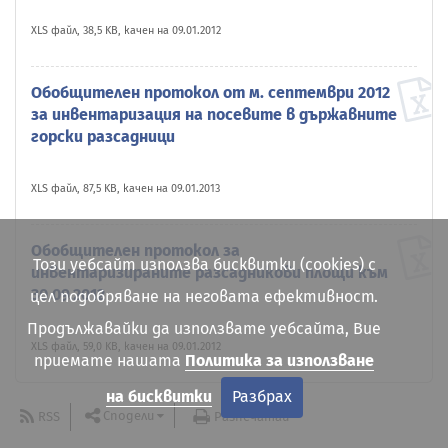
XLS файл, 38,5 KB, качен на 09.01.2012
Обобщителен протокол от м. септември 2012
за инвентаризация на посевите в държавните
горски разсадници
XLS файл, 87,5 KB, качен на 09.01.2013
Обобщителен протокол за
Този уебсайт използва бисквитки (cookies) с
инвентаризираните разсадникови площи към
30.09.2012
цел подобряване на неговата ефективност.
Продължавайки да използвате уебсайта, Вие
XLS файл, 59,0 KB, качен на 09.01.2012
приемате нашата
Политика за използване
на бисквитки
Разбрах
Сподели
RSS
Разпечатай