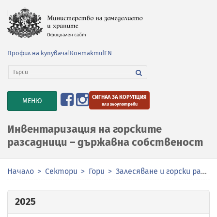
Профил на купувача
|
Контакти
|
EN
СИГНАЛ ЗА КОРУПЦИЯ
TOGGLE
МЕНЮ
или злоупотреби
NAVIGATION
Инвентаризация на горските
разсадници – държавна собственост
Начало
Сектори
Гори
Залесяване и горски разсадници
2025