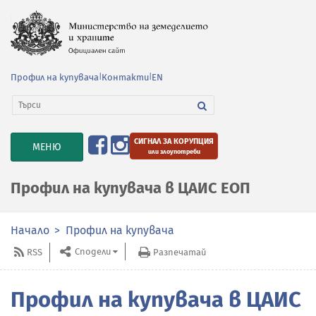
Профил на купувача
|
Контакти
|
EN
СИГНАЛ ЗА КОРУПЦИЯ
TOGGLE
МЕНЮ
или злоупотреби
NAVIGATION
Профил на купувача в ЦАИС ЕОП
Начало
Профил на купувача
Сподели
RSS
Разпечатай
Профил на купувача в ЦАИС