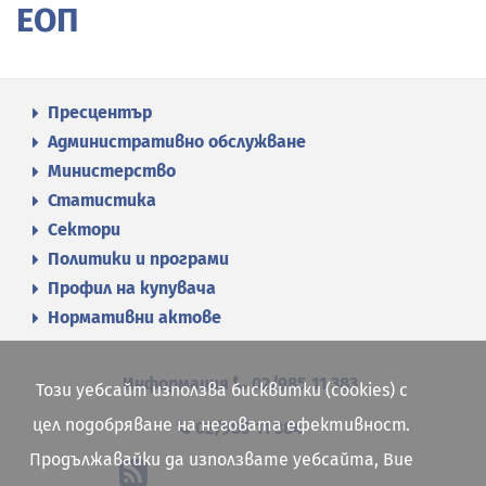
ЕОП
Пресцентър
Административно обслужване
Министерство
Статистика
Сектори
Политики и програми
Профил на купувача
Нормативни актове
Информация
02/985 11 383
Този уебсайт използва бисквитки (cookies) с
цел подобряване на неговата ефективност.
02/985 11 384
Продължавайки да използвате уебсайта, Вие