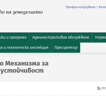
Профил на купувача
Кон
|
ки и програми
Административно обслужване
Норм
л и техническа инспекция
Пресцентър
о Механизма за
 устойчивост
RS