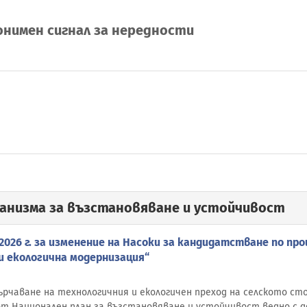
онимен сигнал за нередности
ханизма за възстановяване и устойчивост
2026 г. за изменение на Насоки за кандидатстване по пр
и екологична модернизация“
сърчаване на технологичния и екологичен преход на селското с
от Национален план за възстановяване и устойчивост ведно с д