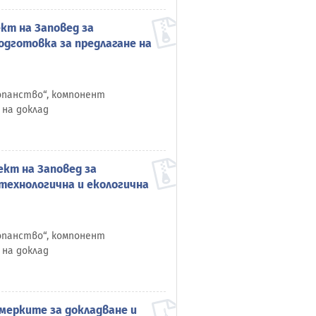
кт на Заповед за
одготовка за предлагане на
топанство“, компонент
 на доклад
ект на Заповед за
технологична и екологична
топанство“, компонент
 на доклад
 мерките за докладване и