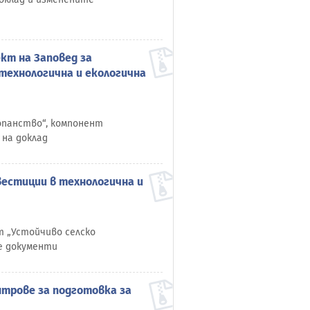
кт на Заповед за
технологична и екологична
топанство“, компонент
 на доклад
вестиции в технологична и
т „Устойчиво селско
е документи
нтрове за подготовка за