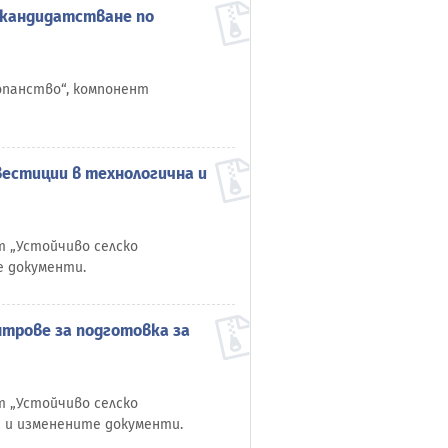
а кандидатстване по
топанство“, компонент
вестиции в технологична и
т „Устойчиво селско
е документи.
нтрове за подготовка за
т „Устойчиво селско
 и изменените документи.