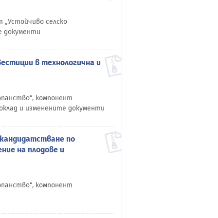
т „Устойчиво селско
е документи
вестиции в технологична и
топанство“, компонент
доклад и изменените документи
а кандидатстване по
ние на плодове и
топанство“, компонент