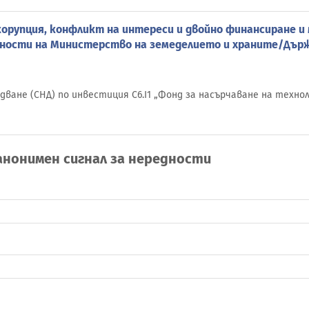
корупция, конфликт на интереси и двойно финансиране и
дности на Министерство на земеделието и храните/Държ
ване (СНД) по инвестиция С6.I1 „Фонд за насърчаване на технол
анонимен сигнал за нередности