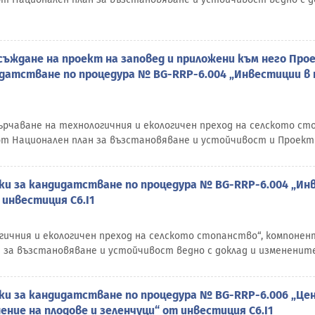
ъждане на проект на заповед и приложени към него Прое
идатстване по процедура № BG-RRP-6.004 „Инвестиции в 
сърчаване на технологичния и екологичен преход на селското с
от Национален план за възстановяване и устойчивост и Проект
оки за кандидатстване по процедура № BG-RRP-6.004 „Ин
инвестиция C6.I1
гичния и екологичен преход на селското стопанство“, компонен
 за възстановяване и устойчивост ведно с доклад и измененит
оки за кандидатстване по процедура № BG-RRP-6.006 „Це
ение на плодове и зеленчуци“ от инвестиция C6.I1