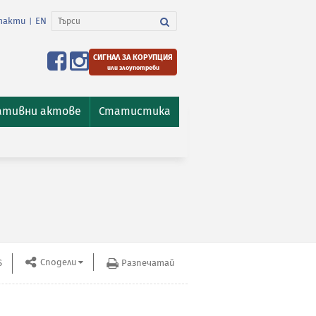
такти
EN
|
СИГНАЛ ЗА КОРУПЦИЯ
или злоупотреби
ативни актове
Статистика
Сподели
S
Разпечатай