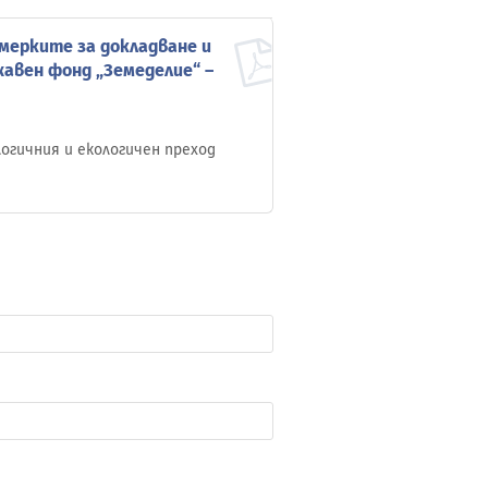
 мерките за докладване и
авен фонд „Земеделие“ –
огичния и екологичен преход