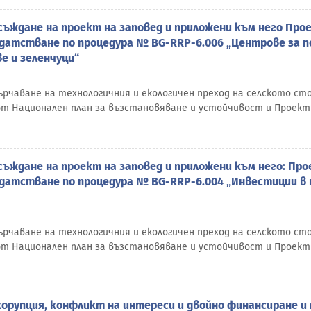
ъждане на проект на заповед и приложени към него Прое
идатстване по процедура № BG-RRP-6.006 „Центрове за п
ве и зеленчуци“
сърчаване на технологичния и екологичен преход на селското с
от Национален план за възстановяване и устойчивост и Проект
ъждане на проект на заповед и приложени към него: Про
идатстване по процедура № BG-RRP-6.004 „Инвестиции в 
сърчаване на технологичния и екологичен преход на селското с
от Национален план за възстановяване и устойчивост и Проект
корупция, конфликт на интереси и двойно финансиране и