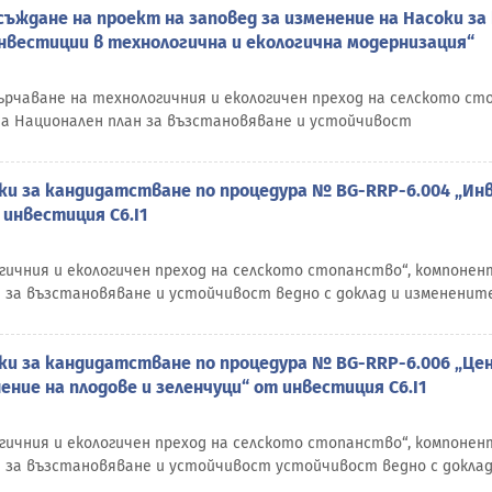
ъждане на проект на заповед за изменение на Насоки з
нвестиции в технологична и екологична модернизация“
сърчаване на технологичния и екологичен преход на селското с
на Национален план за възстановяване и устойчивост
оки за кандидатстване по процедура № BG-RRP-6.004 „Ин
инвестиция C6.I1
гичния и екологичен преход на селското стопанство“, компонен
 за възстановяване и устойчивост ведно с доклад и измененит
оки за кандидатстване по процедура № BG-RRP-6.006 „Це
ение на плодове и зеленчуци“ от инвестиция C6.I1
гичния и екологичен преход на селското стопанство“, компонен
 за възстановяване и устойчивост устойчивост ведно с доклад