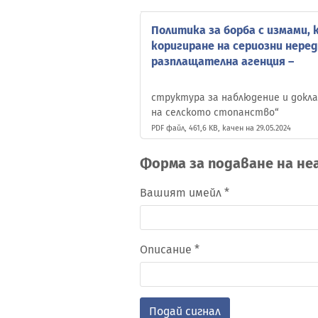
Политика за борба с измами, 
коригиране на сериозни нере
разплащателна агенция –
структура за наблюдение и доклад
на селското стопанство“
PDF файл, 461,6 KB, качен на 29.05.2024
Форма за подаване на не
Вашият имейл *
Описание *
Подай сигнал