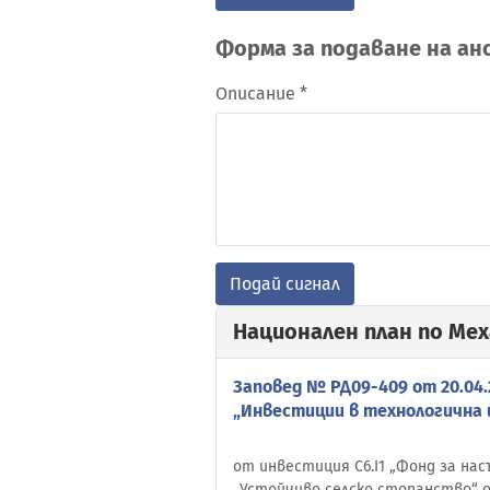
Форма за подаване на ан
Описание *
Подай сигнал
Национален план по Ме
Заповед № РД09-409 от 20.04.
„Инвестиции в технологична 
от инвестиция C6.I1 „Фонд за на
„Устойчиво селско стопанство“ 