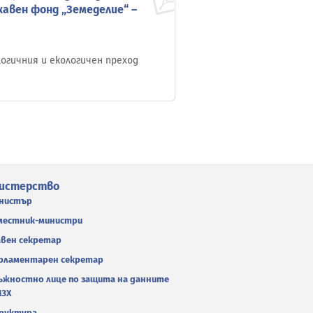
авен фонд „Земеделие“ –
огичния и екологичен преход
истерство
нистър
местник-министри
авен секретар
рламентарен секретар
ъжностно лице по защита на данните
МЗХ
руктура