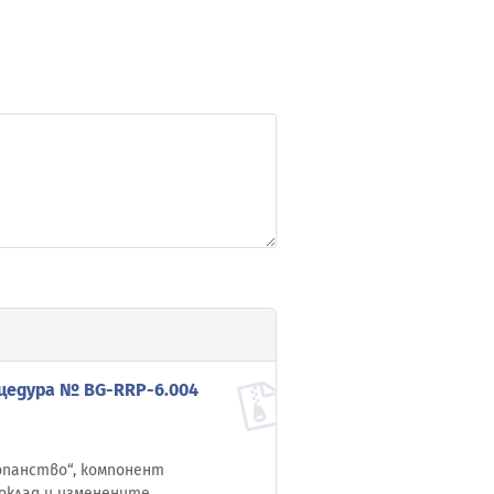
оцедура № BG-RRP-6.004
топанство“, компонент
оклад и изменените