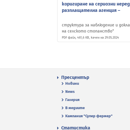
коригиране на сериозни нере
разплащателна агенция –
структура за наблюдение и доклад
на селското стопанство“
PDF файл, 461,6 KB, качен на 29.05.2024
Пресцентър
Новини
News
Галерия
В медиите
Кампания "Супер фермер"
Статистика