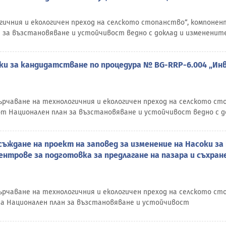
гичния и екологичен преход на селското стопанство“, компонен
 за възстановяване и устойчивост ведно с доклад и измененит
оки за кандидатстване по процедура № BG-RRP-6.004 „Ин
сърчаване на технологичния и екологичен преход на селското с
от Национален план за възстановяване и устойчивост ведно с 
ъждане на проект на заповед за изменение на Насоки з
нтрове за подготовка за предлагане на пазара и съхране
сърчаване на технологичния и екологичен преход на селското с
на Национален план за възстановяване и устойчивост