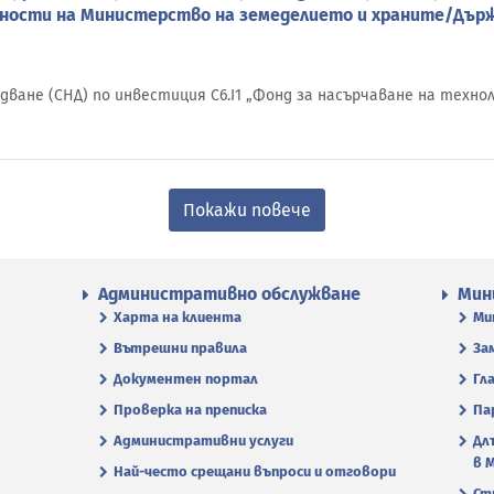
дности на Министерство на земеделието и храните/Държ
ване (СНД) по инвестиция С6.I1 „Фонд за насърчаване на технол
Покажи повече
Административно обслужване
Мин
Харта на клиента
Ми
Вътрешни правила
За
Документен портал
Гл
Проверка на преписка
Па
Административни услуги
Дл
в 
Най-често срещани въпроси и отговори
Ст