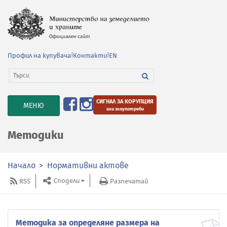
Профил на купувача
|
Контакти
|
EN
СИГНАЛ ЗА КОРУПЦИЯ
TOGGLE
МЕНЮ
или злоупотреби
NAVIGATION
Методики
Начало
Нормативни актове
Сподели
RSS
Разпечатай
Методика за определяне размера на