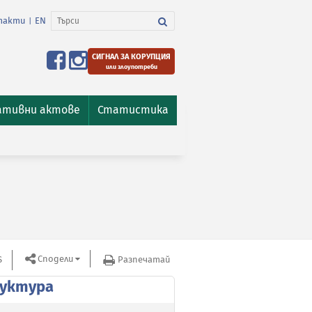
такти
EN
|
СИГНАЛ ЗА КОРУПЦИЯ
или злоупотреби
ативни актове
Статистика
Сподели
S
Разпечатай
уктура