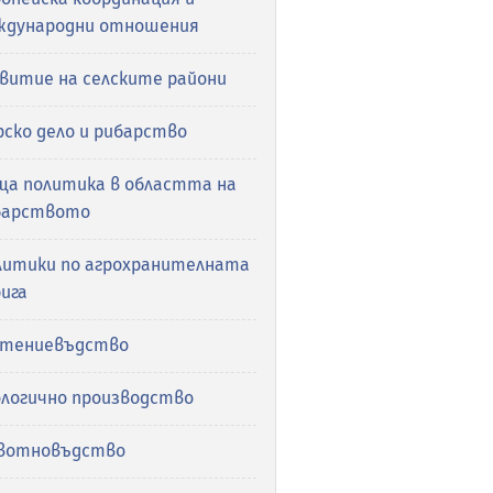
ждународни отношения
звитие на селските райони
ско дело и рибарство
ща политика в областта на
барството
литики по агрохранителната
ига
стениевъдство
ологично производство
вотновъдство