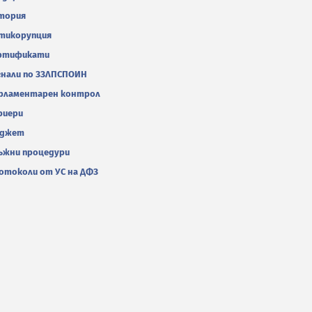
тория
тикорупция
ртификати
гнали по ЗЗЛПСПОИН
рламентарен контрол
риери
джет
ъжни процедури
отоколи от УС на ДФЗ