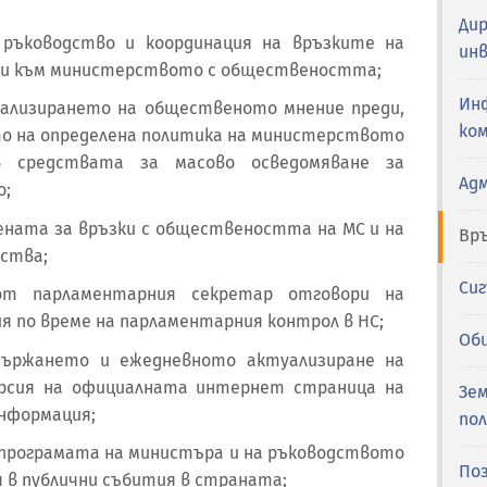
Ди
 ръководство и координация на връзките на
ин
и към министерството с обществеността;
Ин
анализирането на общественото мнение преди,
ко
ето на определена политика на министерството
в средствата за масово осведомяване за
Ад
о;
вената за връзки с обществеността на МС и на
Вр
ства;
Си
 от парламентарния секретар отговори на
я по време на парламентарния контрол в НС;
Об
ддържането и ежедневното актуализиране на
ерсия на официалната интернет страница на
Зем
нформация;
по
а програмата на министъра и на ръководството
По
 в публични събития в страната;