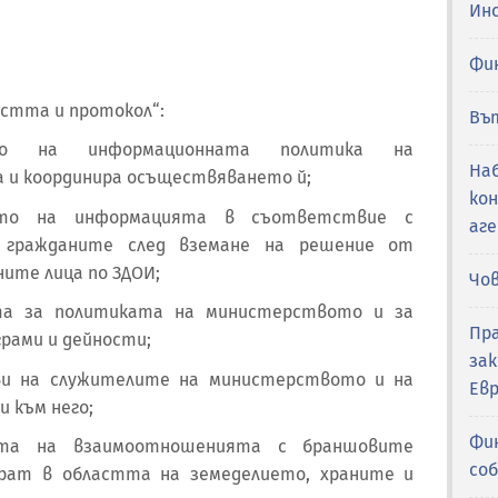
Ин
Фи
остта и протокол“:
Въ
ето на информационната политика на
Наб
 и координира осъществяването й;
ко
нето на информацията в съответствие с
аг
 гражданите след вземане на решение от
ите лица по ЗДОИ;
Чо
та за политиката на министерството и за
Пр
рами и дейности;
за
яви на служителите на министерството и на
Ев
 към него;
Фин
ията на взаимоотношенията с браншовите
со
ират в областта на земеделието, храните и