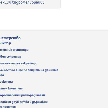
рекция Хидромелиорации
истерство
нистър
местник-министри
авен секретар
рламентарен секретар
ъжностно лице по защита на данните
МЗХ
руктура
итен комитет
оростепенни разпоредители
рговски дружества и държавни
едприятия