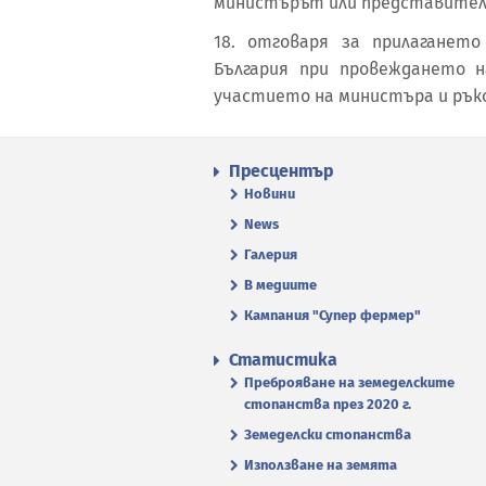
министърът или представител
18. отговаря за прилаганет
България при провеждането 
участието на министъра и ръ
Пресцентър
Новини
News
Галерия
В медиите
Кампания "Супер фермер"
Статистика
Преброяване на земеделските
стопанства през 2020 г.
Земеделски стопанства
Използване на земята