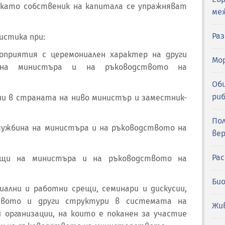
като собственик на капитала се упражняват
ме
Ра
истика при:
роприятия с церемониален характер на други
Мор
 на министъра и на ръководството на
Об
ри
ции в страната на ниво министър и заместник-
По
чужбина на министъра и на ръководството на
вер
Ра
ещи на министъра и на ръководството на
Би
циални и работни срещи, семинари и дискусии,
твото и други структури в системата на
Жи
организации, на които е поканен за участие