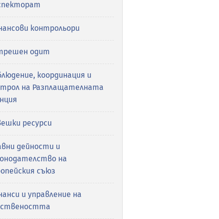
спекторат
нансови контрольори
трешен одит
людение, координация и
нтрол на Разплащателната
енция
вешки ресурси
авни дейности и
конодателство на
ропейския съюз
анси и управление на
бствеността