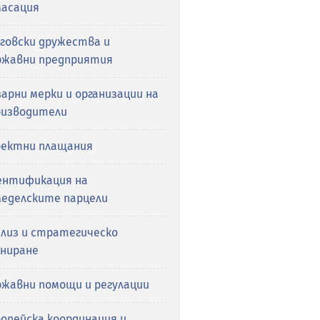
масация
рговски дружества и
ржавни предприятия
арни мерки и организации на
оизводители
ректни плащания
ентификация на
меделските парцели
ализ и стратегическо
аниране
ржавни помощи и регулации
опейска координация и