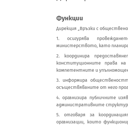
Функции
Дирекция „Връзки с обществен
1. осигурява провеждан
министерството, като планира
2. координира предоставя
конституционните права на
компетентните и упълномощен
3. информира общественост
осъществяваните от него прог
4. организира публичните из
административните структури
5. отговаря за координац
организации, които функцион