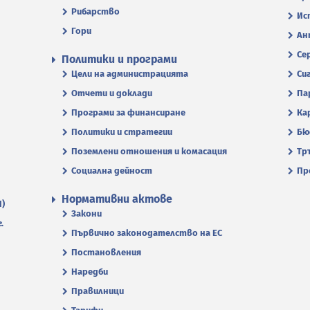
Рибарство
Ис
Гори
Ан
Се
Политики и програми
Цели на администрацията
Си
Отчети и доклади
Па
Програми за финансиране
Ка
Политики и стратегии
Бю
Поземлени отношения и комасация
Тр
Социална дейност
Пр
Нормативни актове
П)
Закони
.
Първично законодателство на ЕС
Постановления
Наредби
Правилници