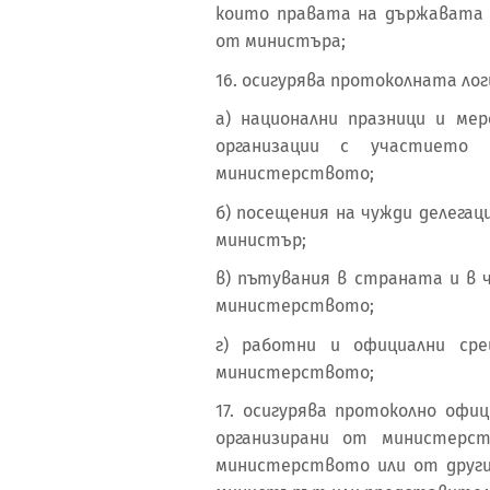
които правата на държавата 
от министъра;
16. осигурява протоколната лог
а) национални празници и ме
организации с участието
министерството;
б) посещения на чужди делега
министър;
в) пътувания в страната и в 
министерството;
г) работни и официални ср
министерството;
17. осигурява протоколно офи
организирани от министерс
министерството или от други 