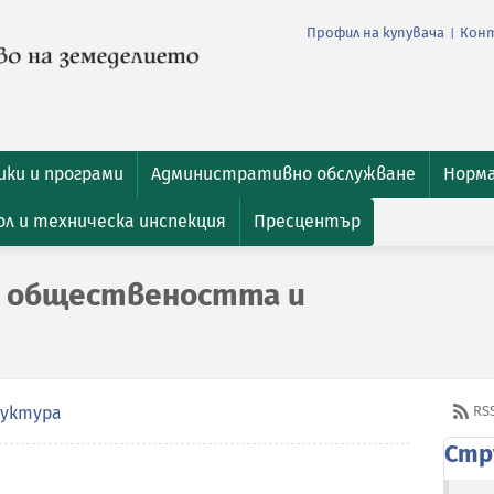
Профил на купувача
Кон
|
ки и програми
Административно обслужване
Норм
л и техническа инспекция
Пресцентър
с обществеността и
уктура
RS
Стр