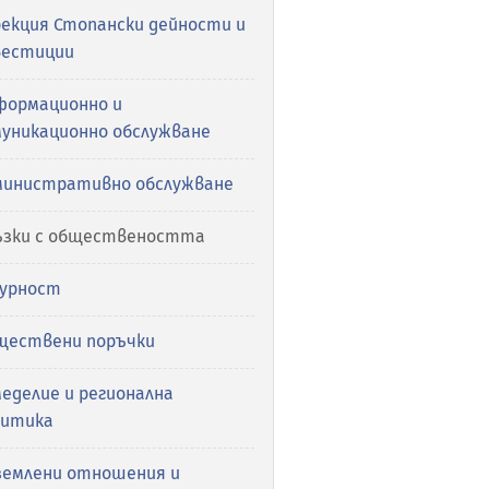
рекция Стопански дейности и
вестиции
формационно и
муникационно обслужване
министративно обслужване
ъзки с обществеността
гурност
ществени поръчки
еделие и регионална
литика
землени отношения и