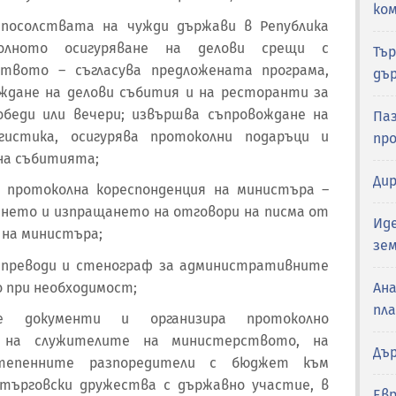
ко
 посолствата на чужди държави в Република
олното осигуряване на делови срещи с
Тъ
твото – съгласува предложената програма,
дъ
ждане на делови събития и на ресторанти за
беди или вечери; извършва съпровождане на
Паз
истика, осигурява протоколни подаръци и
пр
на събитията;
Ди
 протоколна кореспонденция на министъра –
ането и изпращането на отговори на писма от
Ид
на министъра;
зе
и преводи и стенограф за административните
 при необходимост;
Ан
пл
те документи и организира протоколно
и на служителите на министерството, на
Дъ
тепенните разпоредители с бюджет към
търговски дружества с държавно участие, в
Евр