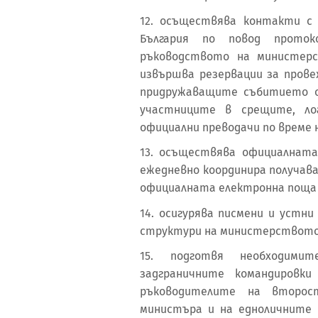
12. осъществява контакти с
България по повод проток
ръководството на министерс
извършва резервации за прове
придружаващите събитието о
участниците в срещите, лог
официални преводачи по време 
13. осъществява официалната
ежедневно координира получав
официалната електронна поща 
14. осигурява писмени и устн
структури на министерството
15. подготвя необходими
задграничните командировк
ръководителите на второс
министъра и на едноличните 