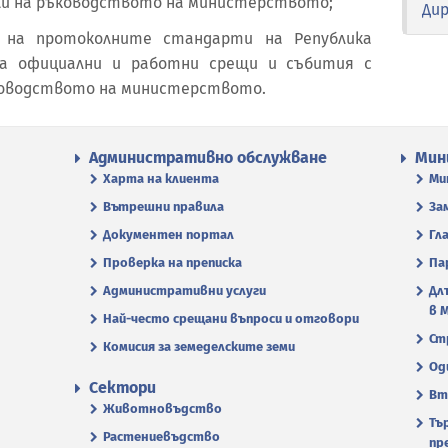
и на ръководството на министерството;
Ди
о на протоколните стандарти на Република
на официални и работни срещи и събития с
ководството на министерството.
Административно обслужване
Мин
Харта на клиента
Ми
Вътрешни правила
За
Документен портал
Гл
Проверка на преписка
Па
Административни услуги
Дл
в 
Най-често срещани въпроси и отговори
Ст
Комисия за земеделските земи
Од
Сектори
Вт
Животновъдство
Тъ
Растениевъдство
пр