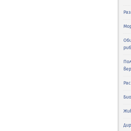
Ра
Мор
Об
ри
По
вер
Ра
Би
Жи
Ди