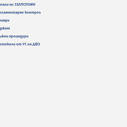
гнали по ЗЗЛПСПОИН
рламентарен контрол
риери
джет
ъжни процедури
отоколи от УС на ДФЗ