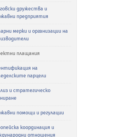
рговски дружества и
ржавни предприятия
арни мерки и организации на
оизводители
ректни плащания
ентификация на
меделските парцели
ализ и стратегическо
аниране
ржавни помощи и регулации
опейска координация и
ждународни отношения