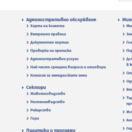
Административно обслужване
Мин
Харта на клиента
Ми
Вътрешни правила
За
Документен портал
Гл
Проверка на преписка
Па
Административни услуги
Дл
в 
Най-често срещани въпроси и отговори
Ст
Комисия за земеделските земи
Од
Сектори
Вт
Животновъдство
Тъ
Растениевъдство
пр
Рибарство
Ис
Гори
Ан
Се
Политики и програми