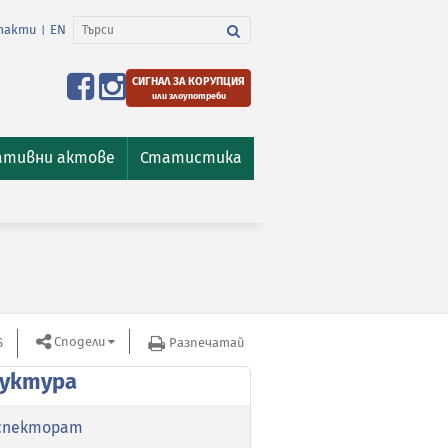
такти
EN
|
СИГНАЛ ЗА КОРУПЦИЯ
или злоупотреби
ативни актове
Статистика
Сподели
S
Разпечатай
уктура
спекторат