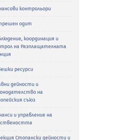
нансови контрольори
трешен одит
людение, координация и
нтрол на Разплащателната
енция
вешки ресурси
авни дейности и
конодателство на
ропейския съюз
анси и управление на
бствеността
рекция Стопански дейности и