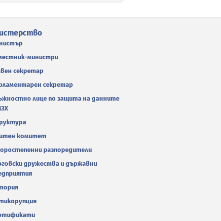
истерство
нистър
местник-министри
авен секретар
рламентарен секретар
ъжностно лице по защита на данните
МЗХ
руктура
итен комитет
оростепенни разпоредители
рговски дружества и държавни
едприятия
тория
тикорупция
ртификати