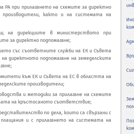
ин
на РА при прилагането на схемите за директно
е производители, както и на системата на
Ин
ко
мощ на дирекциите в министерството при
ите за директно подпомагане;
Ад
ието със съответните служби на ЕК и Съвета
Вр
а на директното подпомагане на земеделските
гане;
Си
комитети към ЕК и Съвета на ЕС в областта на
меделските производители;
Об
ководства и методики за прилагане на схемите
Зем
емата на кръстосаното съответствие;
по
редставителство по дела, които са свързани с
 плащания и с прилагането на системата на
По
ко