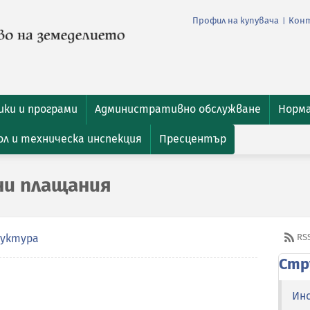
Профил на купувача
Кон
|
ки и програми
Административно обслужване
Норм
л и техническа инспекция
Пресцентър
ни плащания
уктура
RS
Стр
Ин