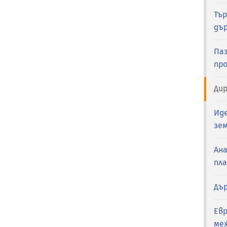
Тъ
дъ
Паз
пр
Ди
Ид
зе
Ан
пл
Дъ
Евр
ме