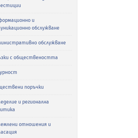
вестиции
формационно и
муникационно обслужване
министративно обслужване
ъзки с обществеността
гурност
ществени поръчки
еделие и регионална
литика
землени отношения и
масация