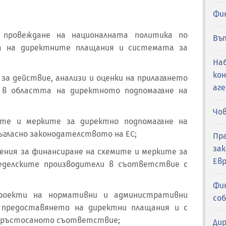
Фи
 провеждане на националната политика по
Въ
а на директните плащания и системата за
Наб
ко
 за действие, анализи и оценки на прилагането
аг
и в областта на директното подпомагане на
Чо
мите и мерките за директно подпомагане на
ъгласно законодателството на ЕС;
Пр
за
жения за финансиране на схемите и мерките за
Ев
меделските производители в съответствие с
Фин
проекти на нормативни и административни
со
с предоставянето на директни плащания и с
 кръстосаното съответствие;
Ди