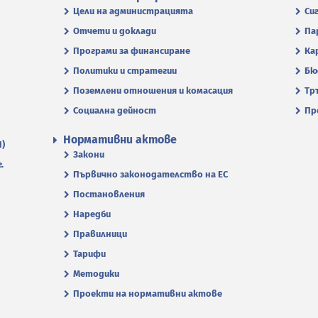
Цели на администрацията
Си
Отчети и доклади
Па
Програми за финансиране
Ка
Политики и стратегии
Бю
Поземлени отношения и комасация
Тр
Социална дейност
Пр
Нормативни актове
П)
Закони
.
Първично законодателство на ЕС
Постановления
Наредби
Правилници
Тарифи
Методики
Проекти на нормативни актове