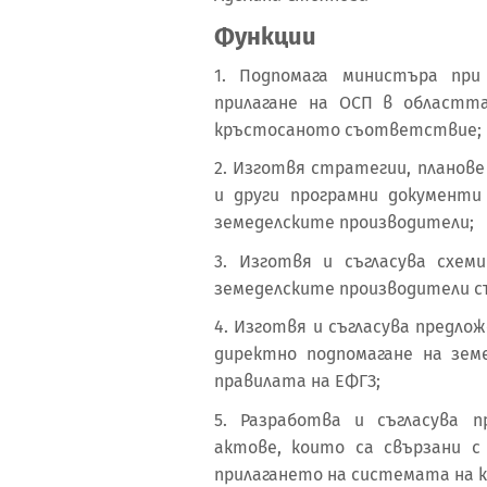
Функции
1. Подпомага министъра при
прилагане на ОСП в областт
кръстосаното съответствие;
2. Изготвя стратегии, планове
и други програмни документ
земеделските производители;
3. Изготвя и съгласува схе
земеделските производители с
4. Изготвя и съгласува предло
директно подпомагане на зе
правилата на ЕФГЗ;
5. Разработва и съгласува 
актове, които са свързани 
прилагането на системата на