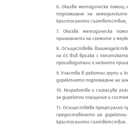
6. Оказва методическа помощ 
подпомагане на земеделскит
кръстосаното съответствие;
7. Оказва методическа по
прилагането на схемите и мерк
8. Осъществява взаимодейств
на ЕС във връзка с политикат
производители и нейното прила
9. Участва в работни групи и 
директното подпомагане на зе
10. Разработва и съгласува ръ
за директни плащания и сист
11. Осъществява процесуално п
предоставянето на директни
кръстосаното съответствие.