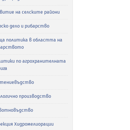
звитие на селските райони
ско дело и рибарство
ща политика в областта на
барството
литики по агрохранителната
ига
стениевъдство
ологично производство
вотновъдство
рекция Хидромелиорации