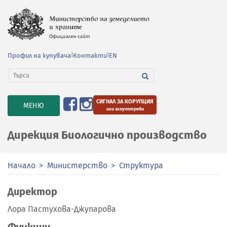
Профил на купувача
|
Контакти
|
EN
СИГНАЛ ЗА КОРУПЦИЯ
TOGGLE
МЕНЮ
или злоупотреби
NAVIGATION
Дирекция Биологично производство
Начало
Министерство
Структура
Директор
Лора Пастухова-Джупарова