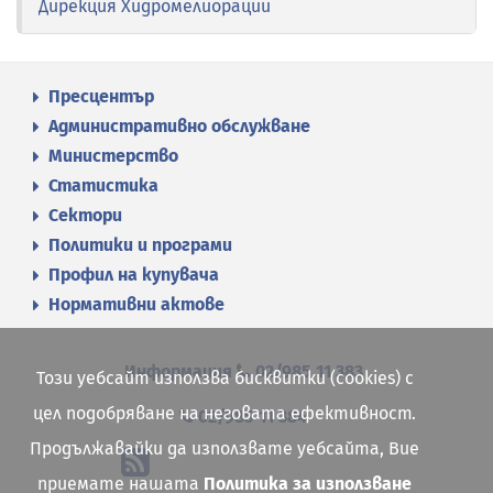
Дирекция Хидромелиорации
Пресцентър
Административно обслужване
Министерство
Статистика
Сектори
Политики и програми
Профил на купувача
Нормативни актове
Информация
02/985 11 383
Този уебсайт използва бисквитки (cookies) с
цел подобряване на неговата ефективност.
02/985 11 384
Продължавайки да използвате уебсайта, Вие
приемате нашата
Политика за използване