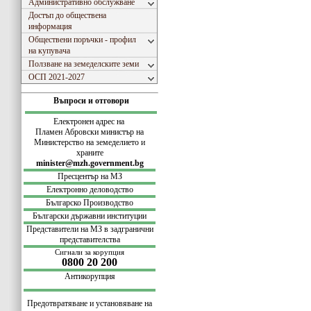
Административно обслужване
Достъп до обществена
информация
Обществени поръчки - профил
на купувача
Ползване на земеделските земи
ОСП 2021-2027
Въпроси и отговори
Електронен адрес на
Пламен Абровски министър на
Министерство на земеделието и
храните
minister@mzh.government.bg
Пресцентър на МЗ
Електронно деловодство
Българско Производство
Български
държавни институции
Представители на МЗ в задгранични
представителства
Сигнали за корупция
0800 20 200
Антикорупция
Предотвратяване и установяване на