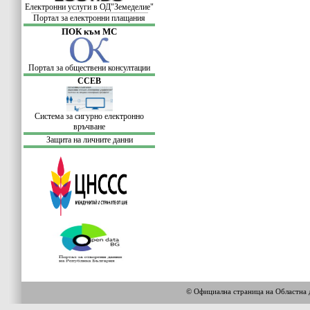
Електронни услуги в ОД"Земеделие"
Портал за електронни плащания
ПОК към МС
Портал за обществени консултации
ССЕВ
Система за сигурно електронно
връчване
Защита на личните данни
© Официална страница на Област