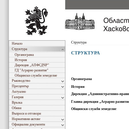
Структура
Начало
Структура
СТРУКТУРА
Органограма
История
Дирекция „АПФСДЧР”
ГД "Аграрно развитиe"
Общински служби земеделие
Органограма
Ръководство
Пресцентър
История
Актуално
Дирекция „Административно-правна,
Галерия
Главна дирекция „Аграрно развити
Връзка
Обяви
Общински служби земеделие
Въпроси и отговори
Нормативни актове
Официални документи