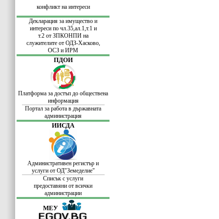
конфликт на интереси
Декларация за имущество и
интереси по
чл.35,ал.1,т.1 и
т.2 от ЗПКОНПИ
на
служителите
от ОДЗ-Хасково,
ОСЗ и ИРМ
ПДОИ
Платформа за достъп до обществена
информация
Портал за работа в държавната
администрация
ИИСДА
Административен регистър и
услуги от ОД"Земеделие"
Списък с услуги
предоставяни от всички
администрации
МЕУ