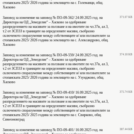
стопанската 2025/ 2026 година за землището на с. Големанци, общ.
Хасково
Заповед за изменение на заповед № ПО-09-562/ 24.09.2025 год. на
371.07 KB
Директора на ОД „Земеделие“ – Хасково за одобряване
разпределението на масивите за ползване и на имотите по чл.37в, ал.3,
т.2 от ЗСПЗЗ в границите на определените масиви, съобразно
сключеното споразумение между собствениците и/ или ползвателите за
стопанската 2025/ 2026 година за землището на с. Александрово, общ.
Хасково
Заповед за изменение на заповед № ПО-09-559/ 24.09.2025 год. на
374.18 KB
Директора на ОД „Земеделие“ – Хасково за одобряване
разпределението на масивите за ползване и на имотите по чл.37в, ал.3,
т.2 от ЗСПЗЗ в границите на определените масиви, съобразно
сключеното споразумение между собствениците и/ или ползвателите за
стопанската 2025/ 2026 година за землището на с. Узунджово, общ.
Хасково
Заповед за изменение на заповед № ПО-09-410/ 16.09.2025 год. на
375.74 KB
Директора на ОД „Земеделие“ – Хасково за одобряване
разпределението на масивите за ползване и на имотите по чл.37в, ал.3,
т.2 от ЗСПЗЗ в границите на определените масиви, съобразно
сключеното споразумение между собствениците и/ или ползвателите за
стопанската 2025/ 2025 година за землището на с. Свирково, общ.
Симеоновград
Заповед за изменение на заповед № ПО-09-401/ 16.09.2025 год. на
387.44 KB