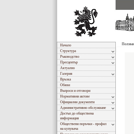
Ползван
Начало
Структура
Ръководство
Пресцентър
Актуално
Галерия
Връзка
Обяви
Въпроси и отговори
Нормативни актове
Официални документи
Административно обслужване
Достъп до обществена
информация
Обществени поръчки - профил
на купувача