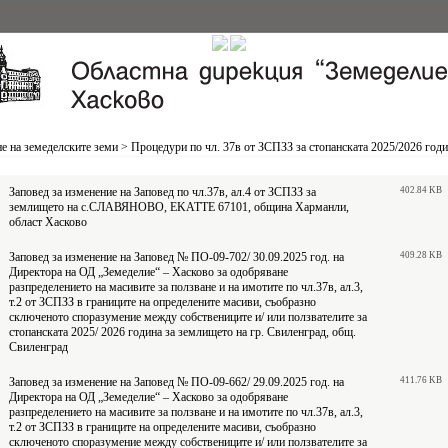
е на земеделските земи
>
Процедури по чл. 37в от ЗСПЗЗ за стопанската 2025/2026 год
Заповед за изменение на Заповед по чл.37в, ал.4 от ЗСПЗЗ за
402.84 KB
землището на с.СЛАВЯНОВО, EKATTE 67101, община Харманли,
област Хасково
Заповед за изменение на Заповед № ПО-09-702/ 30.09.2025 год. на
409.28 KB
Директора на ОД „Земеделие“ – Хасково за одобряване
разпределението на масивите за ползване и на имотите по чл.37в, ал.3,
т.2 от ЗСПЗЗ в границите на определените масиви, съобразно
сключеното споразумение между собствениците и/ или ползвателите за
стопанската 2025/ 2026 година за землището на гр. Свиленград, общ.
Свиленград
Заповед за изменение на Заповед № ПО-09-662/ 29.09.2025 год. на
411.76 KB
Директора на ОД „Земеделие“ – Хасково за одобряване
разпределението на масивите за ползване и на имотите по чл.37в, ал.3,
т.2 от ЗСПЗЗ в границите на определените масиви, съобразно
сключеното споразумение между собствениците и/ или ползвателите за