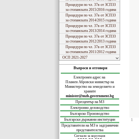
Процедури по чл. 37в от ЗСПЗЗ
за стопанската 2015/2016 година
Процедури по чл. 37в от ЗСПЗЗ
за стопанската 2014/2015 година
Процедури по чл. 37в от ЗСПЗЗ
за стопанската 2013/2014 година
Процедури по чл. 37в от ЗСПЗЗ
за стопанската 2012/2013 година
Процедури по чл. 37в от ЗСПЗЗ
за стопанската 2011/2012 година
ОСП 2021-2027
Въпроси и отговори
Електронен адрес на
Пламен Абровски министър на
Министерство на земеделието и
храните
minister@mzh.government.bg
Пресцентър на МЗ
Електронно деловодство
Българско Производство
Български
държавни институции
1
Представители на МЗ в задгранични
представителства
Сигнали за корупция