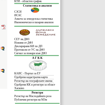
КТИ - областен график
Статистика и анализи
СЗСИ
ИСАС
Анкета за земеделска статистика
Икономически и пазарни анализи
СЕУ на ДФЗ
Новини от ДФЗ
Декларирани КИ по ДП
Прото
к
оли от УС на ДФЗ
Сигнал за пожари към ДФЗ
А Г К К
КАИС - Портал за ЕУ
Одобрена кадастрална карта
Регистър на географските имена
Одобрени КК и регистри за област
Хасково
Регистри
Регистър на Маслодайната роза
Публични регистри на МЗм