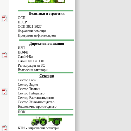
Политики и стратегии
ОСП
ПРСР
ОСП 2021-2027
Държавни помощи
Програми за финансиране
Директни плащания
ИЗП
ЦОФК
Слой ФБл
Слой ПДП и ПЗП
Регистрация на ЗС
Въпроси и отговори
Сектори
Сектор Гори
Сектор Зърно
Сектор Тютюн
Сектор Рибарство
Сектор Растениевъдство
Сектор Животновъдство
Биологично производство
ПОК
КТИ - национални регистри