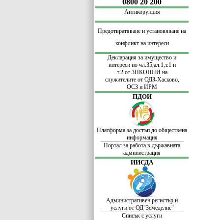
0800 20 200
Антикорупция
Предотвратяване и установяване на
конфликт на интереси
Декларация за имущество и
интереси по
чл.35,ал.1,т.1 и
т.2 от ЗПКОНПИ
на
служителите
от ОДЗ-Хасково,
ОСЗ и ИРМ
ПДОИ
Платформа за достъп до обществена
информация
Портал за работа в държавната
администрация
ИИСДА
Административен регистър и
услуги от ОД"Земеделие"
Списък с услуги