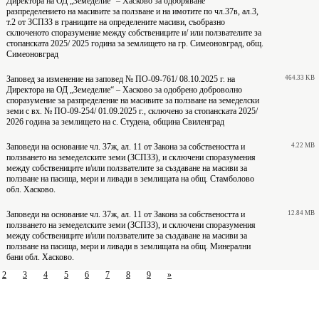
Директора на ОД „Земеделие“ – Хасково за одобряване
разпределението на масивите за ползване и на имотите по чл.37в, ал.3,
т.2 от ЗСПЗЗ в границите на определените масиви, съобразно
сключеното споразумение между собствениците и/ или ползвателите за
стопанската 2025/ 2025 година за землището на гр. Симеоновград, общ.
Симеоновград
Заповед за изменение на заповед № ПО-09-761/ 08.10.2025 г. на
464.33 KB
Директора на ОД „Земеделие“ – Хасково за одобрено доброволно
споразумение за разпределение на масивите за ползване на земеделски
земи с вх. № ПО-09-254/ 01.09.2025 г., сключено за стопанската 2025/
2026 година за землището на с. Студена, община Свиленград
Заповеди на основание чл. 37ж, ал. 11 от Закона за собствеността и
4.22 MB
ползването на земеделските земи (ЗСПЗЗ), и сключени споразумения
между собствениците и/или ползвателите за създаване на масиви за
ползване на пасища, мери и ливади в землищата на общ. Стамболово
обл. Хасково.
Заповеди на основание чл. 37ж, ал. 11 от Закона за собствеността и
12.84 MB
ползването на земеделските земи (ЗСПЗЗ), и сключени споразумения
между собствениците и/или ползвателите за създаване на масиви за
ползване на пасища, мери и ливади в землищата на общ. Минерални
бани обл. Хасково.
2
3
4
5
6
7
8
9
»