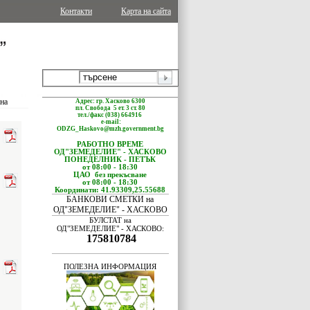
Контакти
Карта на сайта
ина
Адрес: гр. Хасково 6300
пл. Свобода 5 ет. 3 ст. 80
тел./факс (038) 664916
e-mail:
ODZG_Haskovo@mzh.government.bg
РАБОТНО ВРЕМЕ
ОД"ЗЕМЕДЕЛИЕ" - ХАСКОВО
ПОНЕДЕЛНИК - ПЕТЪК
от 08:00 - 18:30
ЦАО без прекъсване
от 08:00 - 18:30
Координати: 41.93309,25.55688
БАНКОВИ СМЕТКИ на
ОД"ЗЕМЕДЕЛИЕ" - ХАСКОВО
БУЛСТАТ на
ОД"ЗЕМЕДЕЛИЕ" - ХАСКОВО:
175810784
ПОЛЕЗНА ИНФОРМАЦИЯ