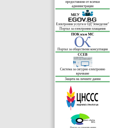
предоставяни от всички
администрации
МЕУ
Електронни услуги в ОД"Земеделие"
Портал за електронни плащания
ПОК към МС
Портал за обществени консултации
ССЕВ
Система за сигурно електронно
връчване
Защита на личните данни