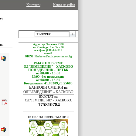
Контакти
Карта на сайта
ина
Адрес: гр. Хасково 6300
пл. Свобода 5 ет. 3 ст. 80
тел./факс (038) 664916
e-mail:
ODZG_Haskovo@mzh.government.bg
РАБОТНО ВРЕМЕ
ОД"ЗЕМЕДЕЛИЕ" - ХАСКОВО
ПОНЕДЕЛНИК - ПЕТЪК
от 08:00 - 18:30
ЦАО без прекъсване
от 08:00 - 18:30
Координати: 41.93309,25.55688
БАНКОВИ СМЕТКИ на
ОД"ЗЕМЕДЕЛИЕ" - ХАСКОВО
БУЛСТАТ на
ОД"ЗЕМЕДЕЛИЕ" - ХАСКОВО:
175810784
ПОЛЕЗНА ИНФОРМАЦИЯ