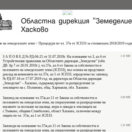
е на земеделските земи
>
Процедури по чл. 37в от ЗСПЗЗ за стопанската 2018/2019 год
З А П О В Е Д № РД-04-21 от 31.07.2019г. На основание чл.3, ал.4 от
1.42 MB
Устройствения правилник на Областните дирекции „Земеделие” (обн.
ДВ. бр.7 от 26.01.2010г.), чл.37в, ал.4 от Закона за собствеността и
ползването на земеделските земи (ЗСПЗЗ), въз основа на представен
доклад на комисията по чл.37в, ал.1 от ЗСПЗЗ, определена със заповед
№ РД-07-16 от 17.07.2019 год. на директора на Областна дирекция
„Земеделие” – Хасково, съдържащ проект за разпределение за
землището на с. Поляново, общ. Харманли, обл. Хасково.
Заповед на основание чл.37ж,ал.11 от Закона за собствеността и
3.00 MB
ползването на земеделски земи, на споразумения за разпределение на
масивите за ползване на пасища, мери и ливади в землищата на
с.Тънково, община Стамболово, област Хасково, сключени между
лицата по чл. 37ж, ал.1 от ЗСПЗЗ.
Заповеди на основание чл.37ж,ал.11 от Закона за собствеността и
1.32 MB
ползването на земеделски земи, на споразумения за разпределение на