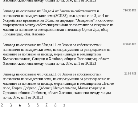
Хасково, сключени между лицата по чл. 37ж, ал.1 от ЗСПЗЗ
Заповед на основание чл.37в,ал.4 от Закона за собствеността и
716.30 KB
ползването на земеделските земи(ЗСПЗЗ), във връзка с чл.3, ал.4 от
Устройствен правилник на Областна дирекция “Земеделие” и сключени
споразумения между собствениците и/или ползвателите за създаване на
масиви за ползване на земеделски земи в землище Орлов Дол, общ.
Тополовград, обл. Хасково
Заповед на основание чл.37ж,ал.11 от Закона за собствеността и
898.60 KB
ползването на земеделски земи, на споразумения за разпределение на
масивите за ползване на пасища, мери и ливади в землищата на
Българска поляна, Сакарци и Хлябово, община Тополовград, област
Хасково, сключени между лицата по чл. 37ж, ал.1 от ЗСПЗЗ
Заповед на основание чл.37ж,ал.11 от Закона за собствеността и
21.98 MB
ползването на земеделски земи, на споразумения за разпределение на
масивите за ползване на пасища, мери и ливади в землищата на с.Вълче
поле, Георги Добрево, Дъбовец, Йерусалимово, Малко градище и
Оряхово, община Любимец, област Хасково, сключени между лицата
по чл. 37ж, ал.1 от ЗСПЗЗ
2
3
4
5
6
7
8
»