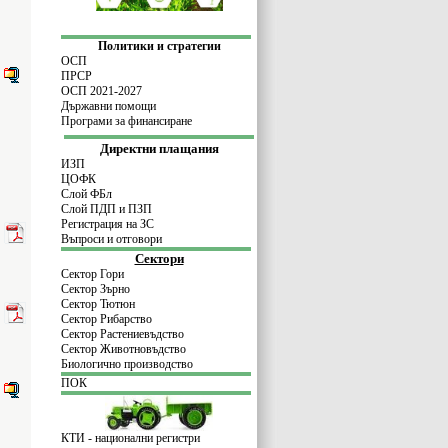
Политики и стратегии
ОСП
ПРСР
ОСП 2021-2027
Държавни помощи
Програми за финансиране
Директни плащания
ИЗП
ЦОФК
Слой ФБл
Слой ПДП и ПЗП
Регистрация на ЗС
Въпроси и отговори
Сектори
Сектор Гори
Сектор Зърно
Сектор Тютюн
Сектор Рибарство
Сектор Растениевъдство
Сектор Животновъдство
Биологично производство
ПОК
КТИ - национални регистри