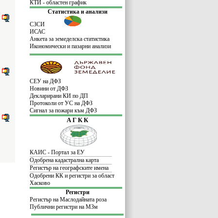
КТИ - областен график
Статистика и анализи
СЗСИ
ИСАС
Анкета за земеделска статистика
Икономически и пазарни анализи
СЕУ на ДФЗ
Новини от ДФЗ
Декларирани КИ по ДП
Прото
к
оли от УС на ДФЗ
Сигнал за пожари към ДФЗ
А Г К К
КАИС - Портал за ЕУ
Одобрена кадастрална карта
Регистър на географските имена
Одобрени КК и регистри за област
Хасково
Регистри
Регистър на Маслодайната роза
Публични регистри на МЗм