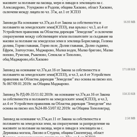
масивите за ползване на пасища, мери и ливади в землищата на с.
Александрово, Узунджово и Родопи, община Хасково, област Хасково,
сключени между лицата по чл. 37ж, ал.1 от ЗСПЗЗ
Заповеди На основание чл.37в,ал.4 от Закона за собствеността и
16.93 MB
ползването на земеделските земи(ЗСПЗЗ), във връзка с чл.3, ал.4 от
Устройствен правилник на Областна дирекция “Земеделие” и сключени
споразумения между собствениците и/или ползвателите за създаване на
масиви за ползване на земеделски земи в землища Бориславци, Голяма
долина, Горни главанак, Горно поле, Долни главанак, Долно съдиево,
Ефрем, Златоустово, Маджарово, Малки воден, Малко брягово, Малко
попово, Румелия, Ръженово, Сеноклас и Тополово,
общ.Маджарово,обл.Хасково
Заповед на основание чл.37в,ал.16 от Закона за собствеността и
171.08 KB
ползването на земеделските земи(ЗСПЗЗ), и чл.3, ал.4 от Устройствен
правилник на Областна дирекция “Земеделие” въз основа на писмо изх.
№ 067/09.01.2019г. на Община Маджарово.
Заповед № РД-09-35/11.02.2019г. на основание чл.37в,ал.16 от Закона
150.33 KB
за собствеността и ползването на земеделските земи(ЗСПЗЗ), и чл.3,
ал.4 от Устройствен правилник на Областна дирекция “Земеделие” въз
основа на писмо изх.№24-00-53/07.02.2019г. на Община Тополовград.
Заповед на основание чл.37ж,ал.11 от Закона за собствеността и
2.50 MB
ползването на земеделски земи, на споразумения за разпределение на
масивите за ползване на пасища, мери и ливади в землищата на с.
Дервишка могила, Лисово и Студена, община Свиленград, област