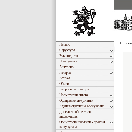
Ползван
Начало
Структура
Ръководство
Пресцентър
Актуално
Галерия
Връзка
Обяви
Въпроси и отговори
Нормативни актове
Официални документи
Административно обслужване
Достъп до обществена
информация
Обществени поръчки - профил
на купувача