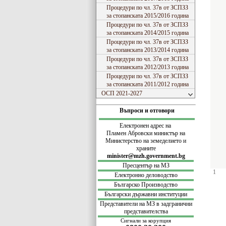
Процедури по чл. 37в от ЗСПЗЗ
за стопанската 2015/2016 година
Процедури по чл. 37в от ЗСПЗЗ
за стопанската 2014/2015 година
Процедури по чл. 37в от ЗСПЗЗ
за стопанската 2013/2014 година
Процедури по чл. 37в от ЗСПЗЗ
за стопанската 2012/2013 година
Процедури по чл. 37в от ЗСПЗЗ
за стопанската 2011/2012 година
ОСП 2021-2027
Въпроси и отговори
Електронен адрес на
Пламен Абровски министър на
Министерство на земеделието и
храните
minister@mzh.government.bg
Пресцентър на МЗ
1
Електронно деловодство
Българско Производство
Български
държавни институции
Представители на МЗ в задгранични
представителства
Сигнали за корупция