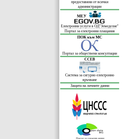
предоставяни от всички
администрации
МЕУ
Електронни услуги в ОД"Земеделие"
Портал за електронни плащания
ПОК към МС
Портал за обществени консултации
ССЕВ
Система за сигурно електронно
връчване
Защита на личните данни