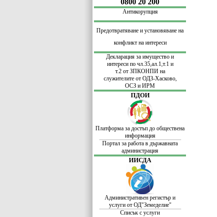
0800 20 200
Антикорупция
Предотвратяване и установяване на
конфликт на интереси
Декларация за имущество и
интереси по
чл.35,ал.1,т.1 и
т.2 от ЗПКОНПИ
на
служителите
от ОДЗ-Хасково,
ОСЗ и ИРМ
ПДОИ
Платформа за достъп до обществена
информация
Портал за работа в държавната
администрация
ИИСДА
Административен регистър и
услуги от ОД"Земеделие"
Списък с услуги