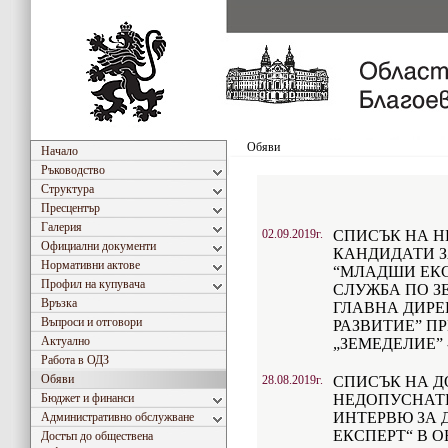
Обяви
Начало
Ръководство
Структура
Пресцентър
Галерия
02.09.2019г.
СПИСЪК НА 
Официални документи
КАНДИДАТИ 
Нормативни актове
“МЛАДШИ ЕКС
Профил на купувача
СЛУЖБА ПО З
Връзка
ГЛАВНА ДИРЕ
Въпроси и отговори
РАЗВИТИЕ” П
Актуално
„ЗЕМЕДЕЛИЕ” 
Работа в ОДЗ
Обяви
28.08.2019г.
СПИСЪК НА Д
Бюджет и финанси
НЕДОПУСНАТ
ИНТЕРВЮ ЗА
Административно обслужване
ЕКСПЕРТ“ В 
Достъп до обществена