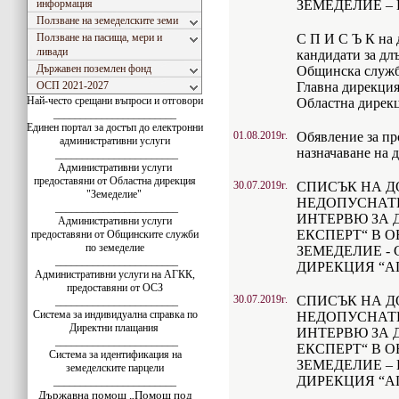
информация
ЗЕМЕДЕЛИЕ –
Ползване на земеделските земи
Ползване на пасища, мери и
С П И С Ъ К на 
ливади
кандидати за дл
Държавен поземлен фонд
Общинска служба
ОСП 2021-2027
Главна дирекция
Най-често срещани въпроси и отговори
Областна дирекц
_______________________
Единен портал за достъп до електронни
01.08.2019г.
Обявление за пр
административни услуги
назначаване на 
_______________________
Административни услуги
предоставяни от Областна дирекция
30.07.2019г.
СПИСЪК НА Д
"Земеделие"
НЕДОПУСНАТ
_______________________
ИНТЕРВЮ ЗА 
Административни услуги
ЕКСПЕРТ“ В 
предоставяни от Общинските служби
по земеделие
ЗЕМЕДЕЛИЕ -
_______________________
ДИРЕКЦИЯ “А
Административни услуги на АГКК,
предоставяни от ОСЗ
30.07.2019г.
СПИСЪК НА Д
_______________________
Система за индивидуална справка по
НЕДОПУСНАТ
Директни плащания
ИНТЕРВЮ ЗА
_______________________
ЕКСПЕРТ“ В 
Система за идентификация на
ЗЕМЕДЕЛИЕ – 
земеделските парцели
ДИРЕКЦИЯ “А
_______________________
Държавна помощ „Помощ под