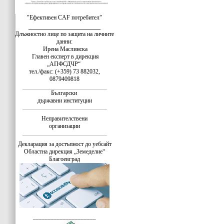
"Ефективен CAF потребител"
__________________
Длъжностно лице по защита на личните
данни:
Ирена Маслинска
Главен експерт в дирекция
„АПФСДЧР“
тел./факс: (+359) 73 882032,
0879409818
Български
държавни институции
Неправителствени
организации
Декларация за достъпност до уебсайт
Областна дирекция „Земеделие“
Благоевград
_____________________