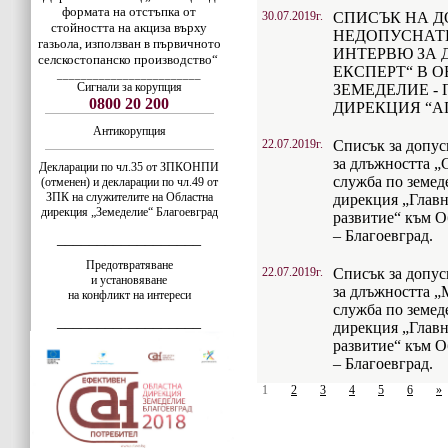
формата на отстъпка от
30.07.2019г.
СПИСЪК НА Д
стойността на акциза върху
НЕДОПУСНАТ
газьола, използван в първичното
ИНТЕРВЮ ЗА 
селскостопанско производство“
ЕКСПЕРТ“ В 
________________________
Сигнали за корупция
ЗЕМЕДЕЛИЕ - 
0800 20 200
ДИРЕКЦИЯ “А
Антикорупция
22.07.2019г.
Списък за допус
за длъжността „
Декларации по чл.35 от ЗПКОНПИ
служба по земед
(отменен) и декларации по чл.49 от
ЗПК на служителите на Областна
дирекция „Глав
дирекция „Земеделие“ Благоевград
развитие“ към О
– Благоевград.
__________________
Предотвратяване
22.07.2019г.
Списък за допус
и установяване
за длъжността 
на конфликт на интереси
служба по земед
__________________
дирекция „Глав
развитие“ към О
– Благоевград.
1
2
3
4
5
6
»