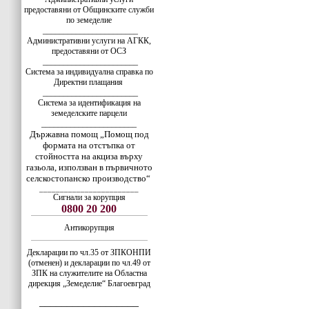
предоставяни от Общинските служби
по земеделие
_______________________
Административни услуги на АГКК,
предоставяни от ОСЗ
_______________________
Система за индивидуална справка по
Директни плащания
_______________________
Система за идентификация на
земеделските парцели
_______________________
Държавна помощ „Помощ под
формата на отстъпка от
стойността на акциза върху
газьола, използван в първичното
селскостопанско производство“
________________________
Сигнали за корупция
0800 20 200
Антикорупция
Декларации по чл.35 от ЗПКОНПИ
(отменен) и декларации по чл.49 от
ЗПК на служителите на Областна
дирекция „Земеделие“ Благоевград
__________________