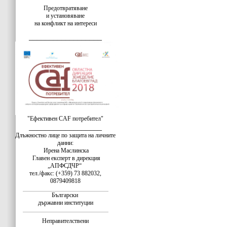
Предотвратяване
и установяване
на конфликт на интереси
__________________
"Ефективен CAF потребител"
__________________
Длъжностно лице по защита на личните
данни:
Ирена Маслинска
Главен експерт в дирекция
„АПФСДЧР“
тел./факс: (+359) 73 882032,
0879409818
Български
държавни институции
Неправителствени