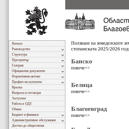
Ползване на земеделските з
Начало
стопанската 2025/2026 год
Ръководство
Структура
Банско
Пресцентър
Галерия
повече>>
Официални документи
Нормативни актове
Профил на купувача
Белица
Връзка
повече>>
Въпроси и отговори
Актуално
Работа в ОДЗ
Благоевград
Обяви
Бюджет и финанси
повече>>
Административно обслужване
Достъп до обществена