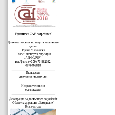
"Ефективен CAF потребител"
__________________
Длъжностно лице по защита на личните
данни:
Ирена Маслинска
Главен експерт в дирекция
„АПФСДЧР“
тел./факс: (+359) 73 882032,
0879409818
Български
държавни институции
Неправителствени
организации
Декларация за достъпност до уебсайт
Областна дирекция „Земеделие“
Благоевград