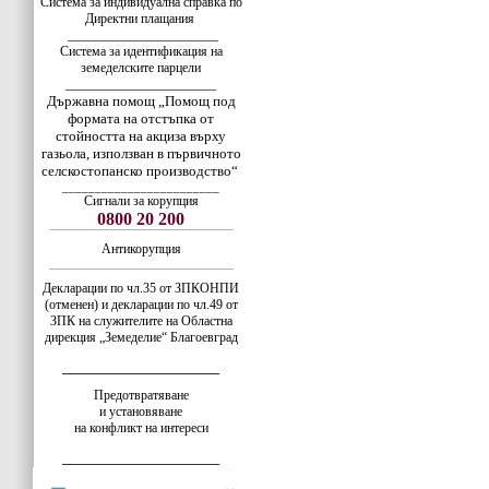
Система за индивидуална справка по
Директни плащания
_______________________
Система за идентификация на
земеделските парцели
_______________________
Държавна помощ „Помощ под
формата на отстъпка от
стойността на акциза върху
газьола, използван в първичното
селскостопанско производство“
________________________
Сигнали за корупция
0800 20 200
Антикорупция
Декларации по чл.35 от ЗПКОНПИ
(отменен) и декларации по чл.49 от
ЗПК на служителите на Областна
дирекция „Земеделие“ Благоевград
__________________
Предотвратяване
и установяване
на конфликт на интереси
__________________