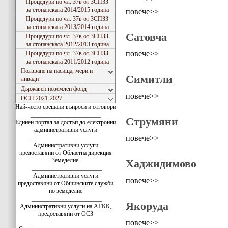
Процедури по чл. 37в от ЗСПЗЗ
за стопанската 2014/2015 година
повече>>
Процедури по чл. 37в от ЗСПЗЗ
за стопанската 2013/2014 година
Сатовча
Процедури по чл. 37в от ЗСПЗЗ
за стопанската 2012/2013 година
повече>>
Процедури по чл. 37в от ЗСПЗЗ
за стопанската 2011/2012 година
Ползване на пасища, мери и
Симитли
ливади
Държавен поземлен фонд
повече>>
ОСП 2021-2027
Най-често срещани въпроси и отговори
_______________________
Струмяни
Единен портал за достъп до електронни
административни услуги
повече>>
_______________________
Административни услуги
предоставяни от Областна дирекция
"Земеделие"
Хаджидимово
_______________________
Административни услуги
повече>>
предоставяни от Общинските служби
по земеделие
_______________________
Якоруда
Административни услуги на АГКК,
предоставяни от ОСЗ
_______________________
повече>>