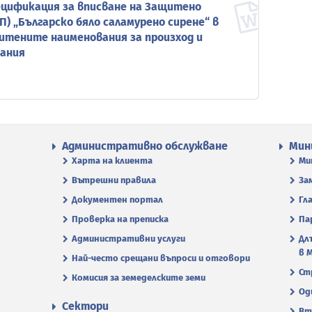
ецификация за вписване на Защитено
П) „Българско бяло сaламурено сирене“ в
итените наименования за произход и
ания
Административно обслужване
Мин
Харта на клиента
Ми
Вътрешни правила
За
Документен портал
Гл
Проверка на преписка
Па
Административни услуги
Дл
в 
Най-често срещани въпроси и отговори
Ст
Комисия за земеделските земи
Од
Сектори
Вт