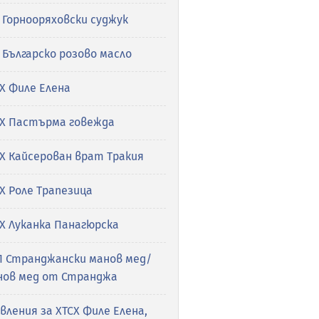
 Горнооряховски суджук
 Българско розово масло
Х Филе Елена
СХ Пастърма говежда
Х Кайсерован врат Тракия
Х Роле Трапезица
Х Луканка Панагюрска
П Странджански манов мед/
нов мед от Странджа
вления за ХТСХ Филе Елена,