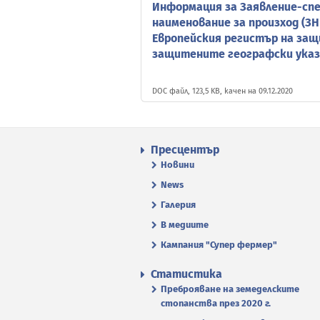
Информация за Заявление-сп
наименование за произход (ЗН
Европейския регистър на защ
защитените географски указ
DOC файл, 123,5 KB, качен на 09.12.2020
Пресцентър
Новини
News
Галерия
В медиите
Кампания "Супер фермер"
Статистика
Преброяване на земеделските
стопанства през 2020 г.