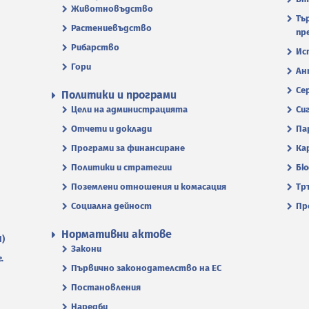
Животновъдство
Тъ
Растениевъдство
пр
Рибарство
Ис
Гори
Ан
Се
Политики и програми
Цели на администрацията
Си
Отчети и доклади
Па
Програми за финансиране
Ка
Политики и стратегии
Бю
Поземлени отношения и комасация
Тр
Социална дейност
Пр
Нормативни актове
П)
Закони
.
Първично законодателство на ЕС
Постановления
Наредби