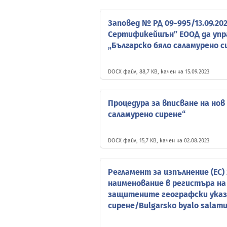
Заповед № РД 09-995/13.09.202
Сертификейшън” ЕООД да упр
„Българско бяло саламурено с
DOCX файл, 88,7 KB, качен на 15.09.2023
Процедура за вписване на нов
саламурено сирене“
DOCX файл, 15,7 KB, качен на 02.08.2023
Регламент за изпълнение (ЕС)
наименование в регистъра на
защитените географски указа
сирене/Bulgarsko byalo salamu