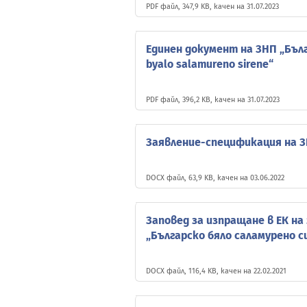
PDF файл, 347,9 KB, качен на 31.07.2023
Единен документ на ЗНП „Бълг
byalo salamureno sirene“
PDF файл, 396,2 KB, качен на 31.07.2023
Заявление-спецификация на З
DOCX файл, 63,9 KB, качен на 03.06.2022
Заповед за изпращане в ЕК на
„Българско бяло саламурено с
DOCX файл, 116,4 KB, качен на 22.02.2021