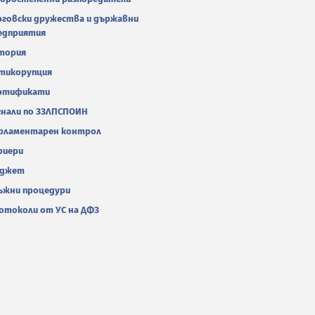
рговски дружества и държавни
едприятия
тория
тикорупция
ртификати
гнали по ЗЗЛПСПОИН
рламентарен контрол
риери
джет
ъжни процедури
отоколи от УС на ДФЗ