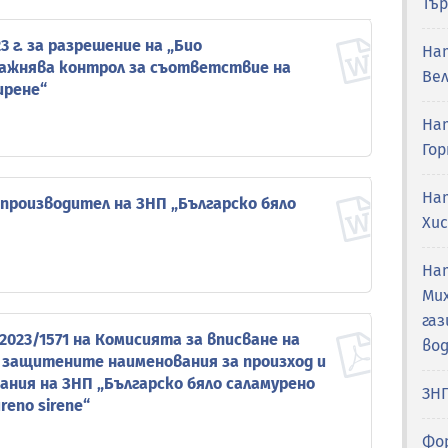
Тър
3 г. за разрешение на „Био
На
ажнява контрол за съответствие на
Ве
ирене“
На
Гор
На
 производител на ЗНП „Българско бяло
Хи
На
Ми
га
 2023/1571 на Комисията за вписване на
вод
 защитените наименования за произход и
ния на ЗНП „Българско бяло саламурено
ЗН
reno sirene“
Фо