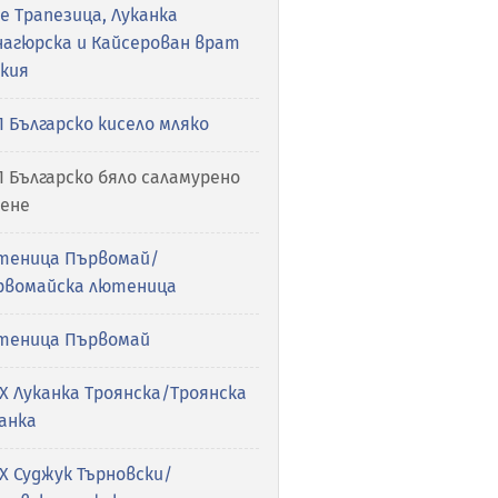
е Трапезица, Луканка
нагюрска и Кайсерован врат
акия
 Българско кисело мляко
 Българско бяло сaламурено
рене
теница Първомай/
рвомайска лютеница
теница Първомай
Х Луканка Троянска/Троянска
анка
Х Суджук Търновски/