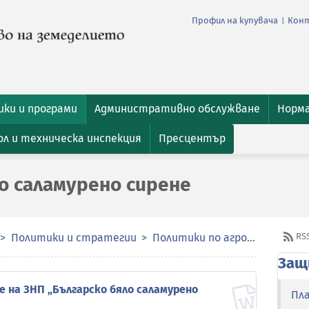
Профил на купувача
Кон
|
ки и програми
Административно обслужване
Норм
л и техническа инспекция
Пресцентър
о сaламурено сирене
Политики и стратегии
Политики по агрохранителната верига
RS
Защ
 на ЗНП „Българско бяло саламурено
Пл