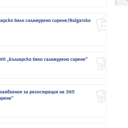
арско бяло саламурено сирене/Bulgarsko
НП „Българско бяло саламурено сирене“
 заявление за регистрация на ЗНП
ирене“