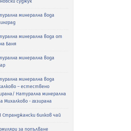
новски суджук
турална минерална вода
линград
турална минерална вода от
на Баня
турална минерална вода
сар
турална минерална вода
халково – естествено
зирана/ Натурална минерална
а Михалково - газирана
П Странджански билков чай
рмуляри за попълване