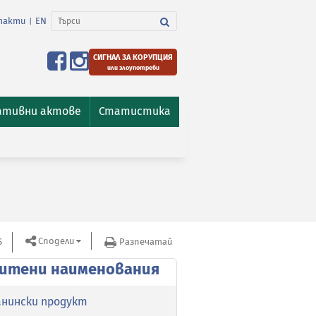
такти
EN
|
СИГНАЛ ЗА КОРУПЦИЯ
или злоупотреби
ативни актове
Статистика
Сподели
S
Защитени наименования
Разпечатай
итени наименования
анински продукт