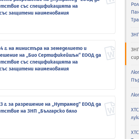
Рол
етствие със спецификацията на
Па
 със защитени наименования
Тр
ЗНП
24 г. на министъра на земеделието и
ЗНП
зрешение на „Био Сертификейшън“ ЕООД да
си
етствие със спецификацията на
 със защитени наименования
Лю
Пъ
Лю
23 г. за разрешение на „Нутрамед” ЕООД да
ХТС
тствие на ЗНП „Българско бяло
лук
ХТС