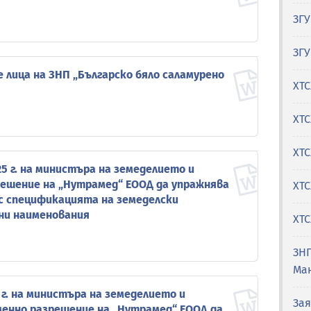
ЗГУ
ЗГУ
лица на ЗНП „Българско бяло саламурено
ХТС
ХТ
ХТС
25 г. на министъра на земеделието и
зрешение на „Нутрамед“ ЕООД да упражнява
ХТС
с спецификацията на земеделски
ни наименования
ХТС
ЗН
Ма
 г. на министъра на земеделието и
Зая
еменно разрешение на „Нутрамед“ ЕООД да