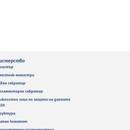
истерство
нистър
местник-министри
авен секретар
рламентарен секретар
ъжностно лице по защита на данните
МЗХ
руктура
итен комитет
оростепенни разпоредители