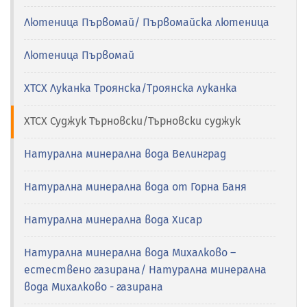
Лютеница Първомай/ Първомайска лютеница
Лютеница Първомай
ХТСХ Луканка Троянска/Троянска луканка
ХТСХ Суджук Търновски/Търновски суджук
Натурална минерална вода Велинград
Натурална минерална вода от Горна Баня
Натурална минерална вода Хисар
Натурална минерална вода Михалково –
естествено газирана/ Натурална минерална
вода Михалково - газирана