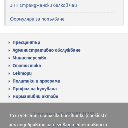
ЗНП Странджански билков чай
Формуляри за попълване
Пресцентър
Административно обслужване
Министерство
Статистика
Сектори
Политики и програми
Профил на купувача
Нормативни актове
Информация
02/985 11 383
Този уебсайт използва бисквитки (cookies) с
цел подобряване на неговата ефективност.
02/985 11 384