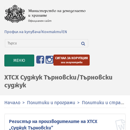
Профил на купувача
|
Контакти
|
EN
СИГНАЛ ЗА КОРУПЦИЯ
TOGGLE
МЕНЮ
или злоупотреби
NAVIGATION
ХТСХ Суджук Търновски/Търновски
суджук
Начало
Политики и програми
Политики и стратегии
Регистър на производителите на ХТСХ
„Суджук Търновски“