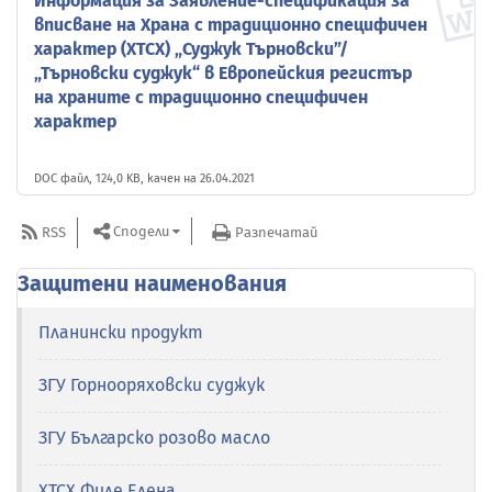
Информация за Заявление-спецификация за
вписване на Храна с традиционно специфичен
характер (ХТСХ) „Суджук Търновски”/
„Търновски суджук“ в Европейския регистър
на храните с традиционно специфичен
характер
DOC файл, 124,0 KB, качен на 26.04.2021
Сподели
RSS
Разпечатай
Защитени наименования
Планински продукт
ЗГУ Горнооряховски суджук
ЗГУ Българско розово масло
ХТСХ Филе Елена