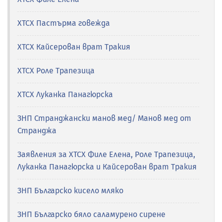
ХТСХ Пастърма говежда
ХТСХ Кайсерован врат Тракия
ХТСХ Роле Трапезица
ХТСХ Луканка Панагюрска
ЗНП Странджански манов мед/ Манов мед от
Странджа
Заявления за ХТСХ Филе Елена, Роле Трапезица,
Луканка Панагюрска и Кайсерован врат Тракия
ЗНП Българско кисело мляко
ЗНП Българско бяло сaламурено сирене