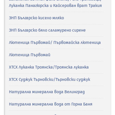
Луканка Панагюрска и Кайсерован врат Тракия
ЗНП Българско кисело мляко
ЗНП Българско бяло сaламурено сирене
Лютеница Първомай/ Първомайска лютеница
Лютеница Първомай
ХТСХ Луканка Троянска/Троянска луканка
ХТСХ Суджук Търновски/Търновски суджук
Натурална минерална вода Велинград
Натурална минерална вода от Горна Баня