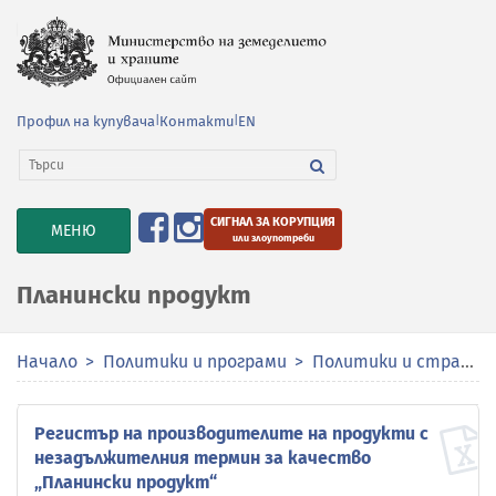
Профил на купувача
|
Контакти
|
EN
СИГНАЛ ЗА КОРУПЦИЯ
TOGGLE
МЕНЮ
или злоупотреби
NAVIGATION
Планински продукт
Начало
Политики и програми
Политики и стратегии
Регистър на производителите на продукти с
незадължителния термин за качество
„Планински продукт“