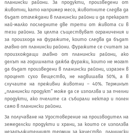
планински райони. За продукти, произведени от
животни, като например месо, животните следва да
бъдат отглеждани в планински райони и да прекарат
най-малко последните две трети от живота си в
тези райони. За целта съществуват ограничения и
за произхода на фуражите, които следва да бъдат
главно от планински райони. Фуражите се считат за
произхождащи главно от планински райони, ако
делът на годишната дажба фуражи, които не могат
да бъдат произведени в планински райони, изразен в
процент сухо вещество, не надвишава 50%, а в
случаите на преживни животни – 40%. Терминът
„планински продукт“ може да се използва и за пчелни
продукти, ако пчелите са събирали нектар и полен
само в планински райони.
За получаване на Удостоверение на производител на
земеделски продукти и храни, за които се използва
незадължителният термин за качество „планински