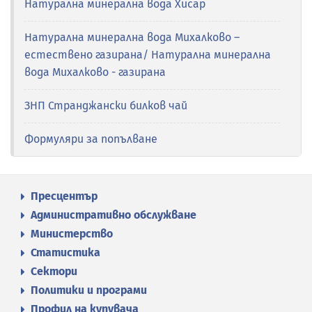
Натурална минерална вода Хисар
Натурална минерална вода Михалково –
естествено газирана/ Натурална минерална
вода Михалково - газирана
ЗНП Странджански билков чай
Формуляри за попълване
Пресцентър
Административно обслужване
Министерство
Статистика
Сектори
Политики и програми
Профил на купувача