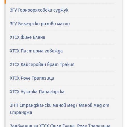
ЗГУ Горнооряховски суджук
ЗГУ Българско розово масло
ХТСХ Филе Елена
ХТСХ Пастърма говежда
ХТСХ Кайсерован врат Тракия
ХТСХ Роле Трапезица
ХТСХ Луканка Панагюрска
ЗНП Странджански манов мед/ Манов мед от
Странджа
Заявления за ХТСХ Филе Елена, Роле Трапезица,