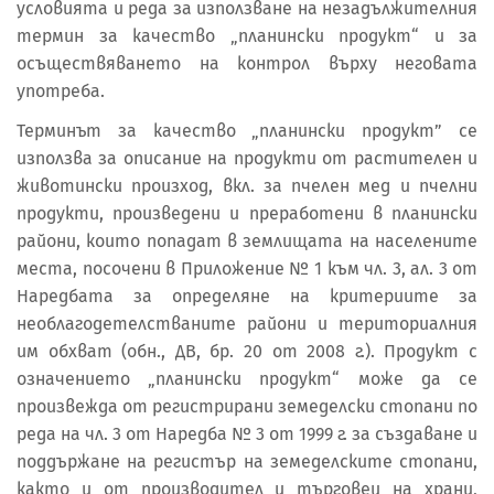
условията и реда за използване на незадължителния
термин за качество „планински продукт“ и за
осъществяването на контрол върху неговата
употреба.
Терминът за качество „планински продукт” се
използва за описание на продукти от растителен и
животински произход, вкл. за пчелен мед и пчелни
продукти, произведени и преработени в планински
райони, които попадат в землищата на населените
места, посочени в Приложение № 1 към чл. 3, ал. 3 от
Наредбата за определяне на критериите за
необлагодетелстваните райони и териториалния
им обхват (обн., ДВ, бр. 20 от 2008 г.). Продукт с
означението „планински продукт“ може да се
произвежда от регистрирани земеделски стопани по
реда на чл. 3 от Наредба № 3 от 1999 г. за създаване и
поддържане на регистър на земеделските стопани,
както и от производител и търговец на храни,