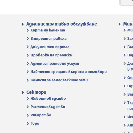
Административно обслужване
Мин
Харта на клиента
Ми
Вътрешни правила
За
Документен портал
Гл
Проверка на преписка
Па
Административни услуги
Дл
в 
Най-често срещани въпроси и отговори
Ст
Комисия за земеделските земи
Од
Сектори
Вт
Животновъдство
Тъ
Растениевъдство
пр
Рибарство
Ис
Гори
Ан