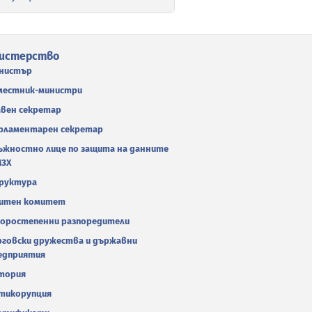
истерство
нистър
местник-министри
авен секретар
рламентарен секретар
ъжностно лице по защита на данните
МЗХ
руктура
итен комитет
оростепенни разпоредители
рговски дружества и държавни
едприятия
тория
тикорупция