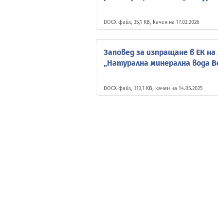
DOCX файл, 35,1 KB, качен на 17.02.2026
Заповед за изпращане в ЕК на
„Натурална минерална вода В
DOCX файл, 113,1 KB, качен на 14.05.2025