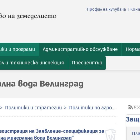
Профил на купувача
Кон
|
ки и програми
Административно обслужване
Норм
л и техническа инспекция
Пресцентър
лна вода Велинград
Политики и стратегии
Политики по агрохранителната верига
RS
Защ
егистрация на Заявление-спецификация за
Пл
на минерална вода Велинград“