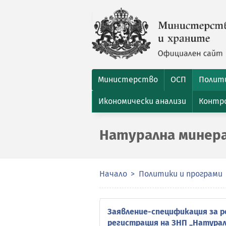
Министерство
ОСП
Полити
Икономически анализи
Контро
Натурална минера
Начало
Политики и програми
Заявление-спецификация за р
регистрация на ЗНП „Натурал