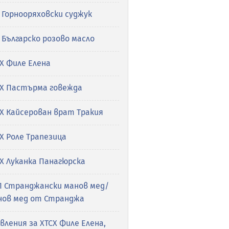
 Горнооряховски суджук
 Българско розово масло
Х Филе Елена
СХ Пастърма говежда
Х Кайсерован врат Тракия
Х Роле Трапезица
Х Луканка Панагюрска
П Странджански манов мед/
нов мед от Странджа
вления за ХТСХ Филе Елена,