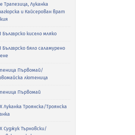
е Трапезица, Луканка
нагюрска и Кайсерован врат
акия
 Българско кисело мляко
 Българско бяло сaламурено
рене
теница Първомай/
рвомайска лютеница
теница Първомай
Х Луканка Троянска/Троянска
анка
Х Суджук Търновски/