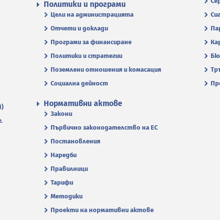
Се
Политики и програми
Цели на администрацията
Си
Отчети и доклади
Па
Програми за финансиране
Ка
Политики и стратегии
Бю
Поземлени отношения и комасация
Тр
Социална дейност
Пр
Нормативни актове
П)
Закони
.
Първично законодателство на ЕС
Постановления
Наредби
Правилници
Тарифи
Методики
Проекти на нормативни актове