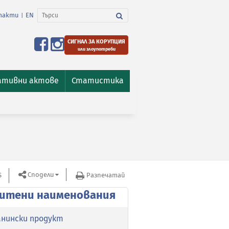
такти
EN
|
СИГНАЛ ЗА КОРУПЦИЯ
или злоупотреби
ативни актове
Статистика
Сподели
S
Защитени наименования
Разпечатай
итени наименования
анински продукт