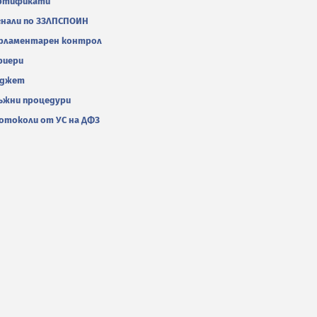
ртификати
гнали по ЗЗЛПСПОИН
рламентарен контрол
риери
джет
ъжни процедури
отоколи от УС на ДФЗ