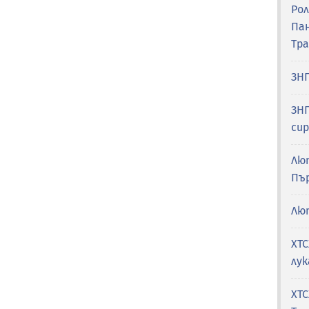
Рол
Па
Тр
ЗНП
ЗНП
си
Лю
Пъ
Лю
ХТС
лук
ХТС