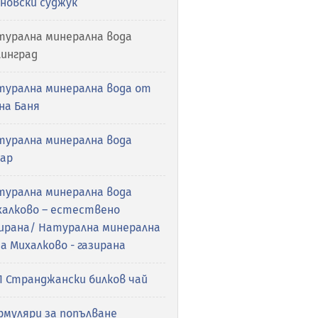
новски суджук
турална минерална вода
линград
турална минерална вода от
на Баня
турална минерална вода
сар
турална минерална вода
халково – естествено
зирана/ Натурална минерална
а Михалково - газирана
П Странджански билков чай
рмуляри за попълване