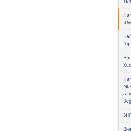
Тър
На
Ве
На
Гор
На
Хи
На
Ми
га
вод
ЗН
Фо