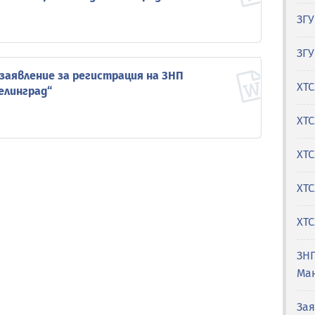
ЗГУ
ЗГУ
 заявление за регистрация на ЗНП
ХТС
елинград“
ХТ
ХТС
ХТС
ХТС
ЗН
Ма
Зая