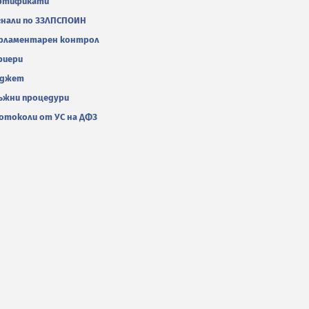
ртификати
гнали по ЗЗЛПСПОИН
рламентарен контрол
риери
джет
ъжни процедури
отоколи от УС на ДФЗ