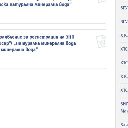
рска натурална минерална вода“
ЗГУ
ЗГУ
ХТС
 заявление за регистрация на ЗНП
исар“/ „Натурална минерална вода
ХТ
 минерална вода“
ХТС
ХТС
ХТС
ЗН
Ма
Зая