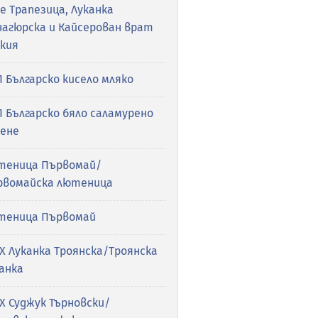
е Трапезица, Луканка
нагюрска и Кайсерован врат
акия
 Българско кисело мляко
 Българско бяло сaламурено
рене
теница Първомай/
рвомайска лютеница
теница Първомай
Х Луканка Троянска/Троянска
анка
Х Суджук Търновски/