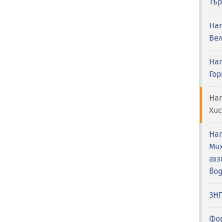
Тър
На
Ве
На
Гор
На
Хи
На
Ми
га
вод
ЗН
Фо