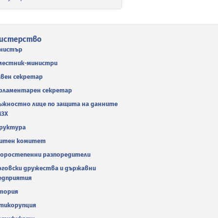
истерство
нистър
местник-министри
авен секретар
рламентарен секретар
ъжностно лице по защита на данните
МЗХ
руктура
итен комитет
оростепенни разпоредители
рговски дружества и държавни
едприятия
тория
тикорупция