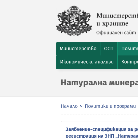
Министерство
ОСП
Полити
Икономически анализи
Контро
Натурална минера
Начало
Политики и програми
Заявление-спецификация за р
регистрация на ЗНП „Натурал