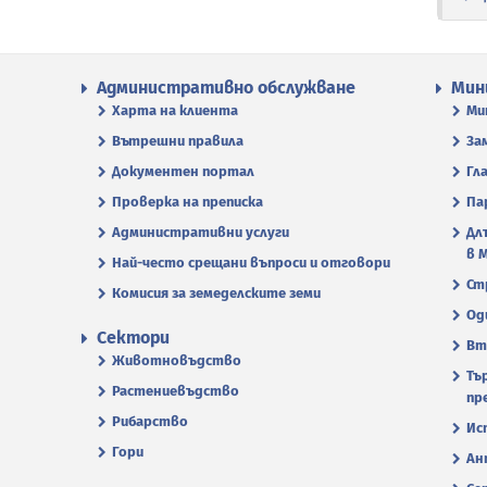
Административно обслужване
Мин
Харта на клиента
Ми
Вътрешни правила
За
Документен портал
Гл
Проверка на преписка
Па
Административни услуги
Дл
в 
Най-често срещани въпроси и отговори
Ст
Комисия за земеделските земи
Од
Сектори
Вт
Животновъдство
Тъ
Растениевъдство
пр
Рибарство
Ис
Гори
Ан