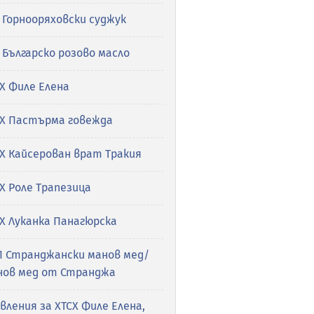
 Горнооряховски суджук
 Българско розово масло
Х Филе Елена
СХ Пастърма говежда
Х Кайсерован врат Тракия
Х Роле Трапезица
Х Луканка Панагюрска
П Странджански манов мед/
нов мед от Странджа
вления за ХТСХ Филе Елена,