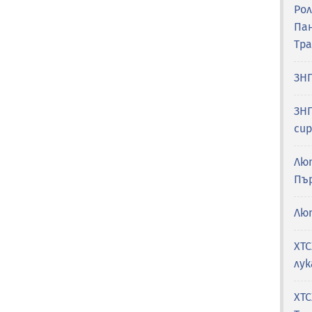
Рол
Па
Тр
ЗНП
ЗНП
си
Лю
Пъ
Лю
ХТС
лук
ХТС