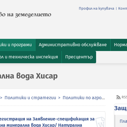
Профил на купувача
Кон
|
ки и програми
Административно обслужване
Норм
л и техническа инспекция
Пресцентър
лна вода Хисар
Политики и стратегии
Политики по агрохранителната верига
RS
Защ
егистрация на Заявление-спецификация за
Пл
на минерална вода Хисар/ Натурална