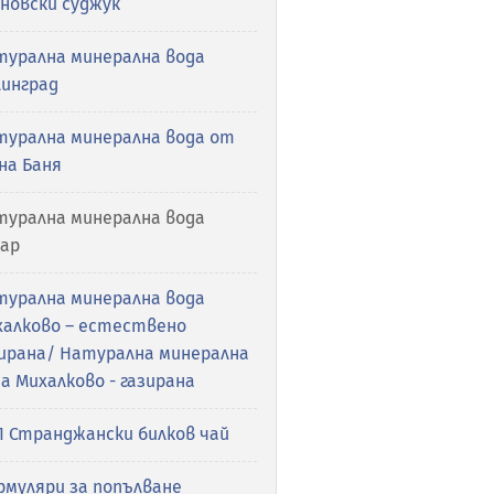
новски суджук
турална минерална вода
линград
турална минерална вода от
на Баня
турална минерална вода
сар
турална минерална вода
халково – естествено
зирана/ Натурална минерална
а Михалково - газирана
П Странджански билков чай
рмуляри за попълване