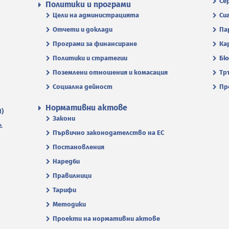
Се
Политики и програми
Цели на администрацията
Си
Отчети и доклади
Па
Програми за финансиране
Ка
Политики и стратегии
Бю
Поземлени отношения и комасация
Тр
Социална дейност
Пр
Нормативни актове
П)
Закони
.
Първично законодателство на ЕС
Постановления
Наредби
Правилници
Тарифи
Методики
Проекти на нормативни актове