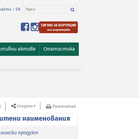
такти
EN
|
СИГНАЛ ЗА КОРУПЦИЯ
или злоупотреби
ативни актове
Статистика
Сподели
S
Защитени наименования
Разпечатай
итени наименования
анински продукт