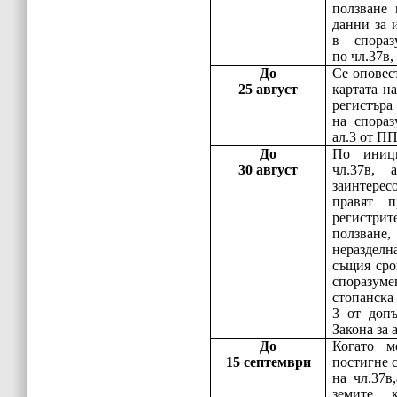
ползване 
данни за 
в спора
по чл.37в,
До
Се оповес
25 август
картата н
регистъ
на споразу
ал.3 от П
До
По иниц
30 август
чл.37в,
заинтерес
правят 
регистрит
ползва
неразделн
същия сро
споразу
стопанска 
3 от допъ
Закона за 
До
Когато м
15 септември
постигне 
на чл.37в
земите, 