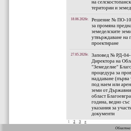
на селскостопанск
територии и земе
18.06.2026г.
Решение № ПО-10-
за промяна предн
земеделските зем
утвърждаване на п
проектиране
27.05.2026г.
Заповед № РД-04-1
Директора на Обл
"Земеделие" Благо
процедура за пров
наддаване (първа 
под наем или аре
земи от Държавни
област Благоевгра
година, ведно със
указания за участ
документи
1
2
3
»
Областна 