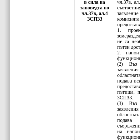
в сила на
чл.37в, а
заповедта по
съответн
чл.37в, ал.4
заявлен
ЗСПЗЗ
комисията 
предоставя
1. прое
земеразде
не са нео
пътен дос
2. напои
функциони
(2) Въз
заявления 
областна
подава ис
предоста
пътища, п
ЗСПЗЗ.
(3) Въз
заявления 
областна
подава
съоръжени
на напои
функциони