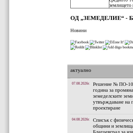
землището 
ОД „ЗЕМЕДЕЛИЕ“ - 
Новини
актуално
07.08.2026г.
Решение № ПО-10-
година за промян
земеделските зем
утвърждаване на п
проектиране
04.08.2026г.
Списък с физичес
общини и землища
Благоевград за и