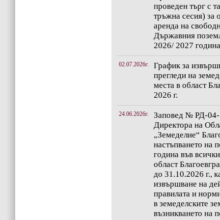
проведен търг с т
тръжна сесия) за 
аренда на свободн
Държавния поземл
2026/ 2027 годин
02.07.2026г.
График за извърш
прегледи на земед
места в област Бл
2026 г.
24.06.2026г.
Заповед № РД-04-1
Директора на Обл
„Земеделие“ Благ
настъпването на 
година във всички
област Благоевград
до 31.10.2026 г., 
извършване на де
правилата и норм
в земеделските зе
възникването на 