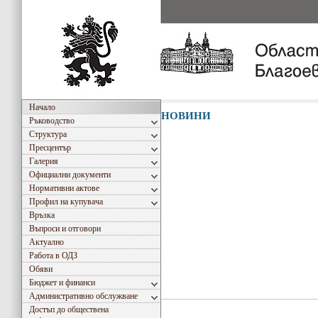
Начало
НОВИНИ
Ръководство
Структура
Пресцентър
Галерия
Официални документи
Нормативни актове
Профил на купувача
Връзка
Въпроси и отговори
Актуално
Работа в ОДЗ
Обяви
Бюджет и финанси
Административно обслужване
Достъп до обществена