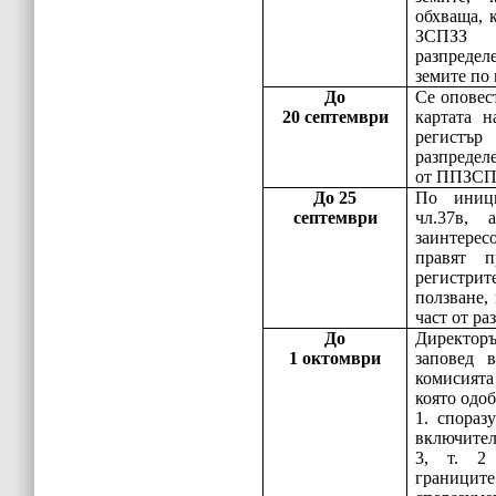
обхваща, к
ЗСПЗЗ 
разпреде
земите по
До
Се оповес
20 септември
картата н
регистър
разпределе
от ППЗСП
До 25
По иниц
септември
чл.37в,
заинтерес
правят 
регистрит
ползване,
част от ра
До
Директоръ
1 октомври
заповед 
комисият
която одоб
1. спораз
включител
3, т. 2
границит