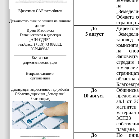
земеделие
на Об
"Ефективен CAF потребител"
„Земеде
__________________
Обявата с
Длъжностно лице по защита на личните
страницат
данни:
До
Директор
Ирена Маслинска
5 август
„Земедели
Главен експерт в дирекция
заповед 
„АПФСДЧР“
тел./факс: (+359) 73 882032,
комисията
0879409818
на спор
Заповедт
Български
сградата
държавни институции
земеделие
страниц
Неправителствени
организации
областна 
Благоевгр
Декларация за достъпност до уебсайт
До
Общинска
Областна дирекция „Земеделие“
10 август
предостав
Благоевград
ал.1 от З
магнитен
материал з
ЗСПЗЗ 
собствен
плащане.
До
По иниц
_____________________