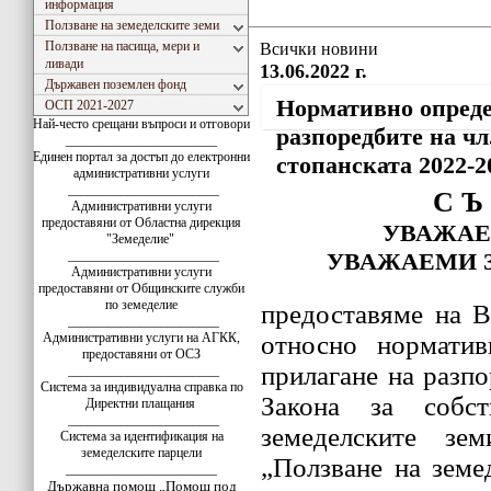
информация
Ползване на земеделските земи
Ползване на пасища, мери и
Всички новини
ливади
13.06.2022 г.
Държавен поземлен фонд
Нормативно опреде
ОСП 2021-2027
Най-често срещани въпроси и отговори
разпоредбите на чл
_______________________
Единен портал за достъп до електронни
стопанската 2022-2
административни услуги
_______________________
С Ъ
Административни услуги
предоставяни от Областна дирекция
УВАЖАЕ
"Земеделие"
_______________________
УВАЖАЕМИ 
Административни услуги
предоставяни от Общинските служби
по земеделие
предоставяме на В
_______________________
Административни услуги на АГКК,
относно норматив
предоставяни от ОСЗ
прилагане на разпо
_______________________
Система за индивидуална справка по
Закона за собст
Директни плащания
_______________________
земеделските зе
Система за идентификация на
земеделските парцели
„Ползване на земе
_______________________
Държавна помощ „Помощ под