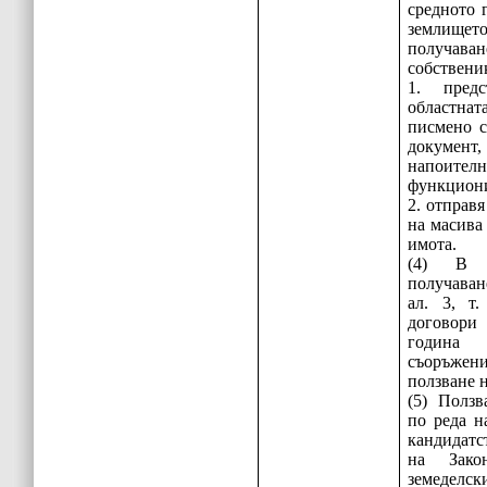
средното 
землищет
получа
собствени
1. пред
областна
писмено с
докумен
напоит
функциони
2. отправ
на масива
имота.
(4) В 
получава
ал. 3, т.
договори 
година
съоръжени
ползване 
(5) Ползв
по реда н
кандидатс
на Зако
земеделс