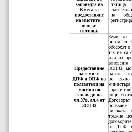
заповедта на
пътища 
Кмета за
съответна
предоставяне
на общи
на имотите -
регистрир
полски
пътища.
Земи от 
поземлен ф
обособят в
тях не са 
или за ар
заповедт
Предоставяне
ЗСПЗЗ, мо
на земи от
на ползват
ДПФ и ОПФ на
по тяхно
ползватели на
министъра 
масиви по
горите ил
заповеди по
лице, съот
чл.37в, ал.4 от
Договорът 
ЗСПЗЗ
ползване
високата 
тръжна це
договорит
от ДПФ за
средното 