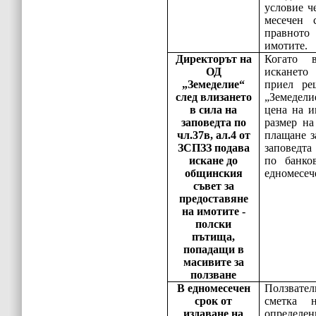
условие ч
месечен 
правното 
имотите.
Директорът на
Когато 
ОД
искането
„Земеделие“
приел ре
след влизането
„Земедел
в сила на
цена на и
заповедта по
размер на
чл.37в, ал.4 от
плащане з
ЗСПЗЗ подава
заповедта
искане до
по банко
общинския
едномесече
съвет за
предоставяне
на имотите -
полски
пътища,
попадащи в
масивите за
ползване
В едномесечен
Ползвате
срок от
сметка 
издаване на
определе