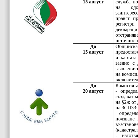
15 август
служба по
на одо
заинтерес
правят п
регист
деклараци
отстраняв
неточност
До
Общинска
15 август
предостав
и картата
заедно с 
заявленият
на комисия
включител
До
Комисията 
20 август
- определ
създават м
на §2ж от
на ЗСПЗЗ;
- определ
ползване 
възстан
(кадастрал
- изготв