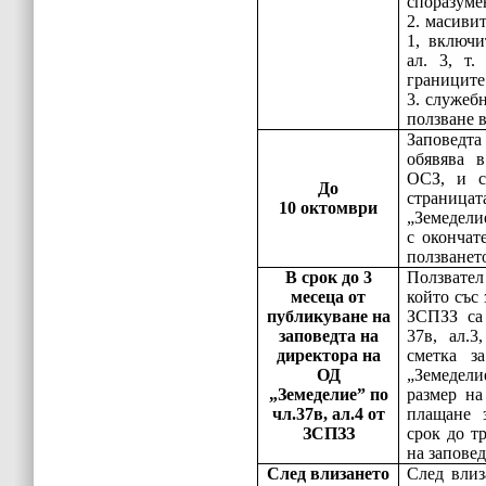
споразуме
2. масивит
1, включи
ал. 3, т.
границите
3. служеб
ползване в
Заповедта 
обявява в
ОСЗ, и с
До
страница
10 октомври
„Земедели
с окончат
ползванет
В срок до 3
Ползвате
месеца от
който със 
публикуване на
ЗСПЗЗ са 
заповедта на
37в, ал.3
директора на
сметка з
ОД
„Земедели
„Земеделие” по
размер на
чл.37в, ал.4 от
плащане 
ЗСПЗЗ
срок до т
на заповед
След влизането
След влиз