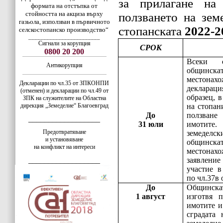
за прилагане на
формата на отстъпка от
стойността на акциза върху
ползването на зем
газьола, използван в първичното
стопанската
202
2
-2
селскостопанско производство“
________________________
Сигнали за корупция
СРОК
0800 20 200
Всеки
Антикорупция
общинскат
местон
Декларации по чл.35 от ЗПКОНПИ
деклараци
(отменен) и декларации по чл.49 от
образец, 
ЗПК на служителите на Областна
дирекция „Земеделие“ Благоевград
на стопан
До
ползв
__________________
31 юли
имоти
Предотвратяване
земеделск
и установяване
общинскат
на конфликт на интереси
местона
__________________
заявлени
участие в
по чл.37в
До
Общинска
1 август
изготвя п
имотите и
сградата