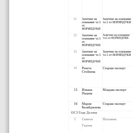
11
З
аличено на
З
аличено на основание
основание чл.5
чл.5 от НОРИПДУКИ
от
НОРИПДУКИ
12
З
аличено на
Заличено на основание
чл.5 от НОРИПДУКИ
основание чл.5
от
НОРИПДУКИ
13
З
аличено на
З
аличено на основание
основание чл.5
чл.5 от НОРИПДУКИ
от
НОРИПДУКИ
14
Ренета
Старши експерт
Стойнева
15
Илиана
Младши експерт
Пицева
16
Мария
Старши експерт
Калайджиева
ОСЗ Гоце Делчев
1
Симеон
Началник
Гърнев