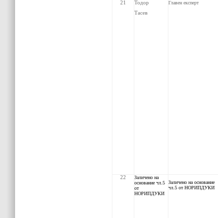
21
Тодор
Главен експерт
Тасев
22
З
аличено на
З
аличено на основание
основание чл.5
чл.5 от НОРИПДУКИ
от
НОРИПДУКИ