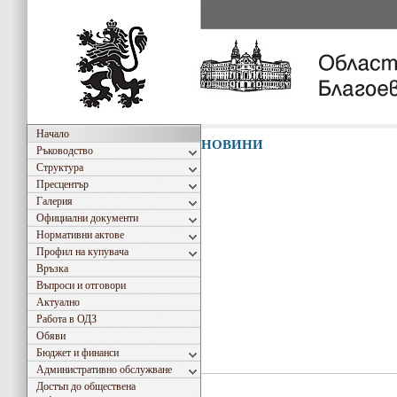
Начало
НОВИНИ
Ръководство
Структура
Пресцентър
Галерия
Официални документи
Нормативни актове
Профил на купувача
Връзка
Въпроси и отговори
Актуално
Работа в ОДЗ
Обяви
Бюджет и финанси
Административно обслужване
Достъп до обществена