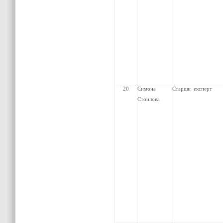
20
Симона
Старши
експерт
Стоилова