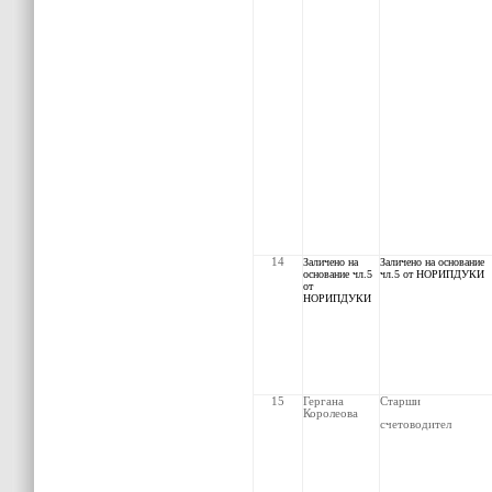
14
Заличено на
Заличено на основание
основание чл.5
чл.5 от НОРИПДУКИ
от
НОРИПДУКИ
15
Гергана
Старши
Королеова
счетоводител