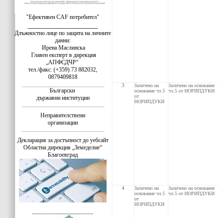
"Ефективен CAF потребител"
__________________
Длъжностно лице по защита на личните
данни:
Ирена Маслинска
Главен експерт в дирекция
„АПФСДЧР“
тел./факс: (+359) 73 882032,
0879409818
3
Заличено на
Заличено на основание
Български
основание чл.5
чл.5 от НОРИПДУКИ
от
държавни институции
НОРИПДУКИ
Неправителствени
организации
Декларация за достъпност до уебсайт
Областна дирекция „Земеделие“
Благоевград
4
Заличено на
Заличено на основание
основание чл.5
чл.5 от НОРИПДУКИ
от
НОРИПДУКИ
_____________________