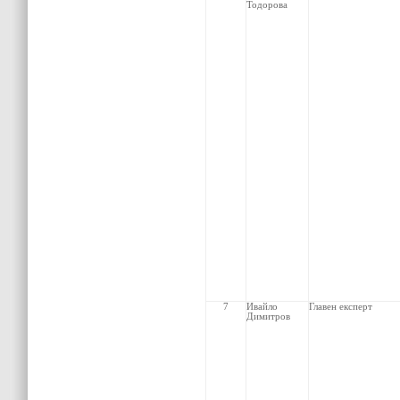
Тодорова
7
Ивайло
Главен експерт
Димитров