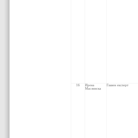
16
Ирена
Главен
експерт
Маслинска