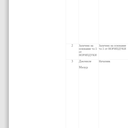
2
З
аличено на
З
аличено на основание
основание чл.5
чл.5 от НОРИПДУКИ
от
НОРИПДУКИ
3
Джемиле
Началник
Мизур