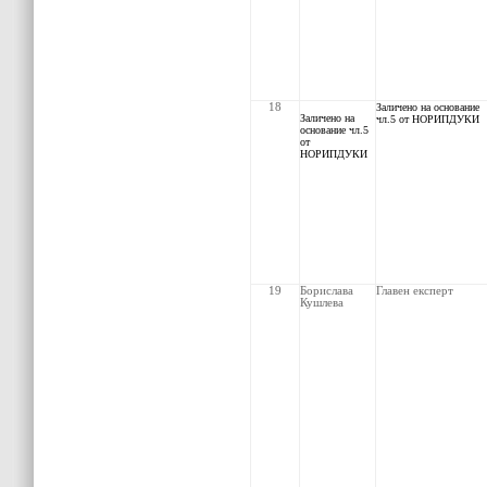
18
Заличено на основание
З
аличено на
чл.5 от НОРИПДУКИ
основание чл.5
от
НОРИПДУКИ
19
Борислава
Главен
експерт
Кушлева