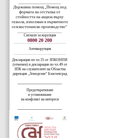
_______________________
Държавна помощ „Помощ под
формата на отстъпка от
стойността на акциза върху
газьола, използван в първичното
селскостопанско производство“
________________________
Сигнали за корупция
0800 20 200
Антикорупция
Декларации по чл.35 от ЗПКОНПИ
(отменен) и декларации по чл.49 от
ЗПК на служителите на Областна
дирекция „Земеделие“ Благоевград
__________________
Предотвратяване
и установяване
на конфликт на интереси
__________________