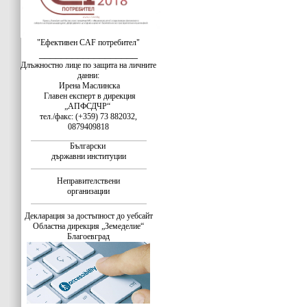
"Ефективен CAF потребител"
__________________
Длъжностно лице по защита на личните
данни:
Ирена Маслинска
Главен експерт в дирекция
„АПФСДЧР“
тел./факс: (+359) 73 882032,
0879409818
Български
държавни институции
Неправителствени
организации
Декларация за достъпност до уебсайт
Областна дирекция „Земеделие“
Благоевград