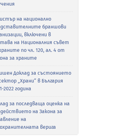
учения
гистър на национално
едставителните браншови
анизации, включени в
става на Националния съвет
храните по чл. 120, ал. 4 от
она за храните
дишен Доклад за състоянието
сектор „Храни“ в България
1-2022 година
лад за последваща оценка на
здействието на Закона за
авление на
рохранителната верига