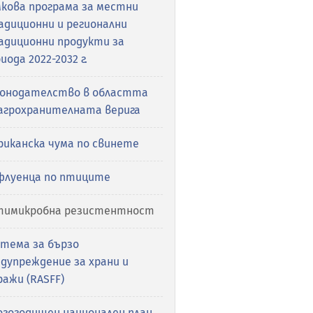
мкова програма за местни
адиционни и регионални
адиционни продукти за
иода 2022-2032 г.
конодателство в областта
 агрохранителната верига
риканска чума по свинете
флуенца по птиците
тимикробна резистентност
стема за бързо
дупреждение за храни и
ажи (RASFF)
огогодишен национален план