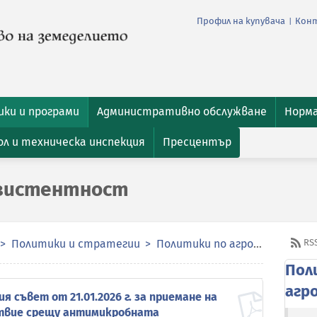
Профил на купувача
Кон
|
ки и програми
Административно обслужване
Норм
л и техническа инспекция
Пресцентър
зистентност
Политики и стратегии
Политики по агрохранителната верига
RS
Пол
агр
 съвет от 21.01.2026 г. за приемане на
ствие срещу антимикробната