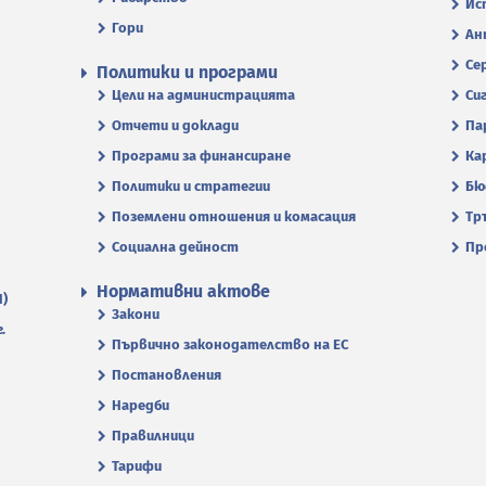
Ис
Гори
Ан
Се
Политики и програми
Цели на администрацията
Си
Отчети и доклади
Па
Програми за финансиране
Ка
Политики и стратегии
Бю
Поземлени отношения и комасация
Тр
Социална дейност
Пр
Нормативни актове
П)
Закони
.
Първично законодателство на ЕС
Постановления
Наредби
Правилници
Тарифи