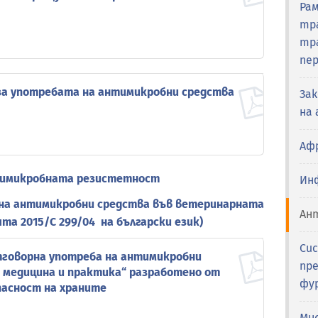
Ра
тр
тр
пер
а употребата на антимикробни средства
За
я
на
Аф
нтимикробната резистетност
Ин
 на антимикробни средства във ветеринарната
Ан
та 2015/C 299/04 на български език)
Си
тговорна употреба на антимикробни
пре
 медицина и практика“ разработено от
фур
пасност на храните
Мн