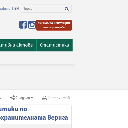
такти
EN
|
СИГНАЛ ЗА КОРУПЦИЯ
или злоупотреби
ативни актове
Статистика
Сподели
S
Разпечатай
итики по
охранителната верига