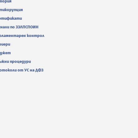
тория
тикорупция
ртификати
гнали по ЗЗЛПСПОИН
рламентарен контрол
риери
джет
ъжни процедури
отоколи от УС на ДФЗ