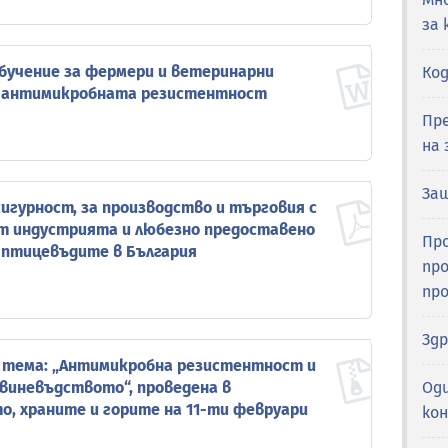
за
бучение за фермери и ветеринарни
Ко
 с антимикробната резистентност
Пр
на 
За
игурност, за производство и търговия с
от индустрията и любезно предоставено
Про
 птицевъдите в България
про
пр
Зд
а тема: „Антимикробна резистентност и
Од
свиневъдството“, проведена в
, храните и горите на 11-ти февруари
ко