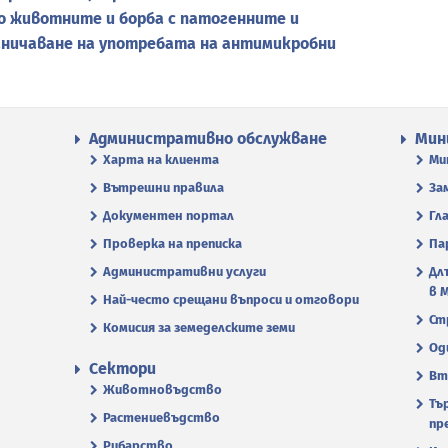
о животните и борба с патогенните и
аничаване на употребата на антимикробни
Административно обслужване
Мин
Харта на клиента
Ми
Вътрешни правила
За
Документен портал
Гл
Проверка на преписка
Па
Административни услуги
Дл
в 
Най-често срещани въпроси и отговори
Ст
Комисия за земеделските земи
Од
Сектори
Вт
Животновъдство
Тъ
Растениевъдство
пр
Рибарство