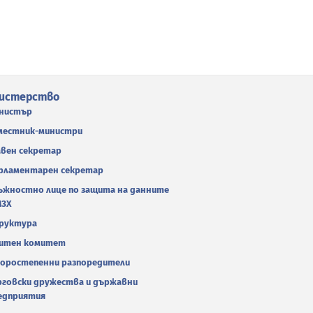
истерство
нистър
местник-министри
авен секретар
рламентарен секретар
ъжностно лице по защита на данните
МЗХ
руктура
итен комитет
оростепенни разпоредители
рговски дружества и държавни
едприятия