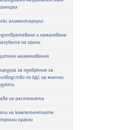
 контрол
декс алиментариуис
едотвратяване и намаляване
загубата на храни
щитени наименования
цедура за одобрение за
изводство по БДС на млечни
одукти
раве на растенията
ити на компетентните
нтролни органи