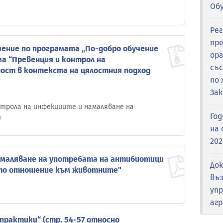
Об
Ре
пр
ение по програмата „По-добро обучение
орг
ма “Превенция и контрол на
съ
ст в контекста на цялостния подход
по 
Зак
трола на инфекциите и намаляване на
Го
т
на 
202
амaляване на употребата на антибиотици
Док
ото отношение към животните"
въ
упр
аг
практики“ (стр. 54-57 относно