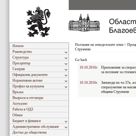
Ползване на земеделските земи
>
Проце
Начало
Струмяни
Ръководство
Структура
Go back
Пресцентър
10.10.2016г.
Приложения за споразу
Галерия
за ползване за стопан
Официални документи
Нормативни актове
10.10.2016г.
Заповеди по чл.37в, ал
Профил на купувача
споразумение на масиви
община Струмяни
Връзка
Въпроси и отговори
Актуално
Работа в ОДЗ
Обяви
Бюджет и финанси
Административно обслужване
Достъп до обществена