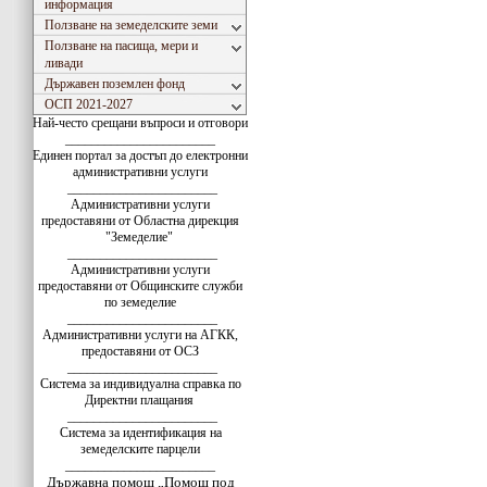
информация
Ползване на земеделските земи
Ползване на пасища, мери и
ливади
Държавен поземлен фонд
ОСП 2021-2027
Най-често срещани въпроси и отговори
_______________________
Единен портал за достъп до електронни
административни услуги
_______________________
Административни услуги
предоставяни от Областна дирекция
"Земеделие"
_______________________
Административни услуги
предоставяни от Общинските служби
по земеделие
_______________________
Административни услуги на АГКК,
предоставяни от ОСЗ
_______________________
Система за индивидуална справка по
Директни плащания
_______________________
Система за идентификация на
земеделските парцели
_______________________
Държавна помощ „Помощ под