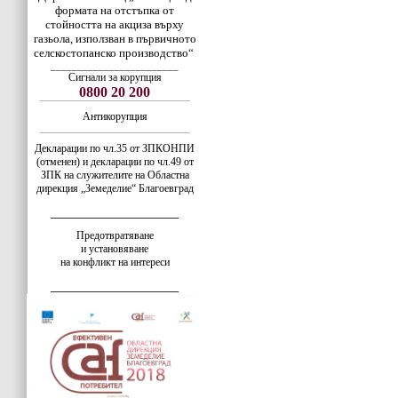
формата на отстъпка от
стойността на акциза върху
газьола, използван в първичното
селскостопанско производство“
________________________
Сигнали за корупция
0800 20 200
Антикорупция
Декларации по чл.35 от ЗПКОНПИ
(отменен) и декларации по чл.49 от
ЗПК на служителите на Областна
дирекция „Земеделие“ Благоевград
__________________
Предотвратяване
и установяване
на конфликт на интереси
__________________