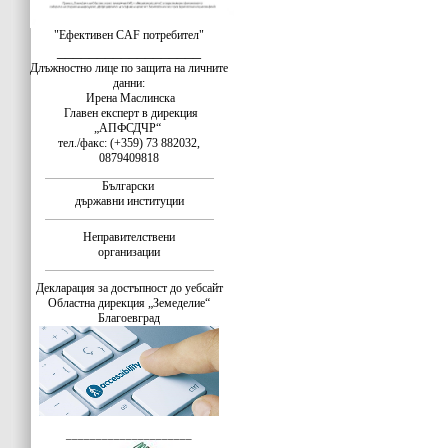
"Ефективен CAF потребител"
__________________
Длъжностно лице по защита на личните
данни:
Ирена Маслинска
Главен експерт в дирекция
„АПФСДЧР“
тел./факс: (+359) 73 882032,
0879409818
Български
държавни институции
Неправителствени
организации
Декларация за достъпност до уебсайт
Областна дирекция „Земеделие“
Благоевград
_____________________