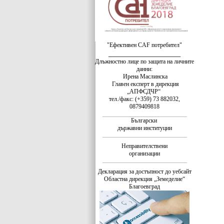
"Ефективен CAF потребител"
__________________
Длъжностно лице по защита на личните
данни:
Ирена Маслинска
Главен експерт в дирекция
„АПФСДЧР“
тел./факс: (+359) 73 882032,
0879409818
Български
държавни институции
Неправителствени
организации
Декларация за достъпност до уебсайт
Областна дирекция „Земеделие“
Благоевград