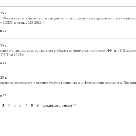
25 г.
30 юни е срока за регистриране на договори за ползване на земеделски земи за участие в 
от ЗСПЗЗ за стоп. 2025-2026 г.
и >>
25 г.
ските стопани могат да се запознаят с обхвата на окончателните слоеве „ФБ“ и „ПЗП-косене“
 „ПЗП“ за 2025 г.
и >>
25 г.
рство на земеделието и храните стартира национална информационна кампания за Директ
и >>
3
4
5
6
7
8
9
Следваща страница >>