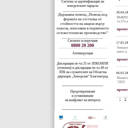
Система за идентификация на
земеделските парцели
_______________________
30.04.20
Държавна помощ „Помощ под
ВАЖНО! 
формата на отстъпка от
чл.37в 
стойността на акциза върху
газьола, използван в първичното
прочет
селскостопанско производство“
________________________
Сигнали за корупция
17.03.20
0800 20 200
Земедел
както и
Антикорупция
прочет
Декларации по чл.35 от ЗПКОНПИ
(отменен) и декларации по чл.49 от
ЗПК на служителите на Областна
06.03.20
дирекция „Земеделие“ Благоевград
Министе
’2025
__________________
прочет
Предотвратяване
и установяване
1
2
на конфликт на интереси
__________________