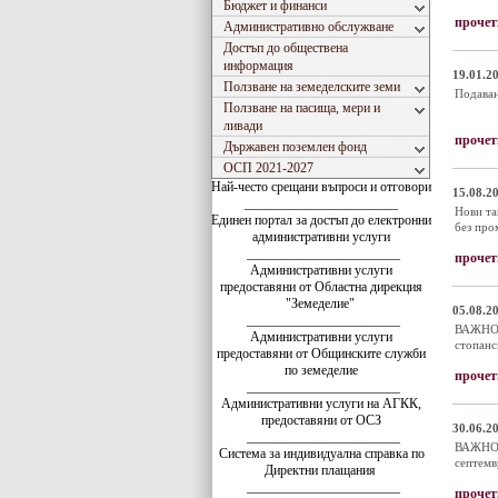
Бюджет и финанси
прочет
Административно обслужване
Достъп до обществена
информация
19.01.20
Ползване на земеделските земи
Подаван
Ползване на пасища, мери и
ливади
прочет
Държавен поземлен фонд
ОСП 2021-2027
Най-често срещани въпроси и отговори
15.08.20
_______________________
Нови та
Единен портал за достъп до електронни
без про
административни услуги
_______________________
прочет
Административни услуги
предоставяни от Областна дирекция
"Земеделие"
05.08.20
_______________________
ВАЖНО! 
Административни услуги
стопанс
предоставяни от Общинските служби
по земеделие
прочет
_______________________
Административни услуги на АГКК,
предоставяни от ОСЗ
30.06.20
_______________________
ВАЖНО!!
Система за индивидуална справка по
септемв
Директни плащания
_______________________
прочет