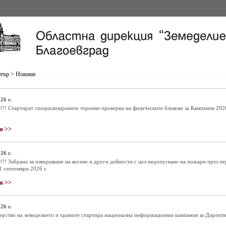
нтър
>
Новини
26 г.
! Стартират специализираните теренни проверки на физическите блокове за Кампания 202
и >>
26 г.
! Забрана за извършване на косене и други дейности с цел недопускане на пожари през пе
1 септември 2026 г.
и >>
26 г.
рство на земеделието и храните стартира национална информационна кампания за Директ