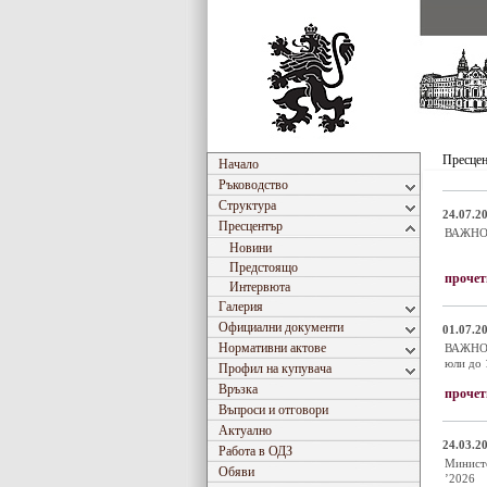
Пресце
Начало
Ръководство
Структура
24.07.20
Пресцентър
ВАЖНО!!
Новини
Предстоящо
прочет
Интервюта
Галерия
Официални документи
01.07.20
Нормативни актове
ВАЖНО!!
юли до 
Профил на купувача
Връзка
прочет
Въпроси и отговори
Актуално
24.03.20
Работа в ОДЗ
Министе
Обяви
’2026