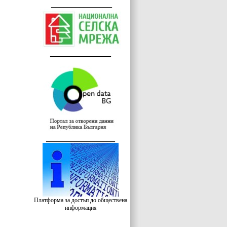
_______________
_______________
_________________
Платформа за достъп до обществена
информация