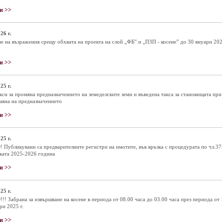
и >>
26 г.
е на възражения срещу обхвата на проекта на слой „ФБ” и „ПЗП - косене” до 30 януари 202
и >>
25 г.
кси за промяна предназначението на земеделските земи и въведена такса за становищата при
мяна на предназначението
и >>
25 г.
Публикувани са предварителните регистри на имотите, във връзка с процедурата по чл.37
ката 2025-2026 година
и >>
25 г.
! Забрана за извършване на косене в периода от 08.00 часа до 03.00 часа през периода от 
ри 2025 г.
и >>