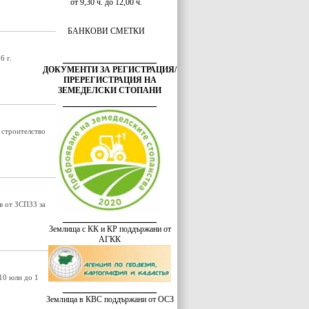
от 9,30 ч. до 12,00 ч.
БАНКОВИ СМЕТКИ
_________________
6 г.
ДОКУМЕНТИ ЗА РЕГИСТРАЦИЯ/
ПРЕРЕГИСТРАЦИЯ НА
ЗЕМЕДЕЛСКИ СТОПАНИ
_________________
 строителство
в от ЗСПЗЗ за
_________________
Землища с КК и КР поддържани от
АГКК
10 юли до 1
_________________
Землища в КВС поддържани от ОСЗ