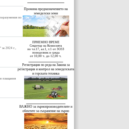
________________
Промяна предназначението на
земеделски земи
споразумения по
ПРИЕМНО ВРЕМЕ
Секретар на Комисията
 за 2024 г.,
по чл.17, ал.1, т.1 от ЗОЗЗ
понеделник и сряда
от 10,00 ч. до 12,00 ч.
_____
__
___
_____
Регистрация по реда на Закона за
регистрация и контрол на земеделската
и горската техника
ни плащания
_________________
ВАЖНО за зърнопроизводителите и
обектите за съхранение на зърно