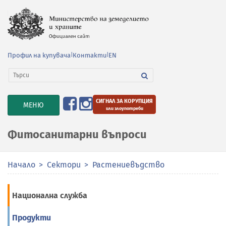
Профил на купувача
|
Контакти
|
EN
СИГНАЛ ЗА КОРУПЦИЯ
TOGGLE
МЕНЮ
или злоупотреби
NAVIGATION
Фитосанитарни въпроси
Начало
Сектори
Растениевъдство
Национална служба
Продукти