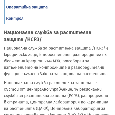
Оперативна защита
Контрол
Национална служба за растителна
защита /НСРЗ/
Национална служба за растителна защита /НСРЗ/ е
юридическо лице, второстепенен разпоредител на
бюджетни кредити към МЗХ, отговорен за
изпълнението на контролните и разпоредителни
функции съгласно Закона за защита на растенията.
Националната служба растителна защита се
състои от централно управление, 14 регионални
служби за растителна защита (РСРЗ), разпределени
в страната, Централна лаборатория по карантина
на растенията (ЦЛКР), Централна лаборатория за
химични изпитвания и контрол (ЦЛХИК) и Институт