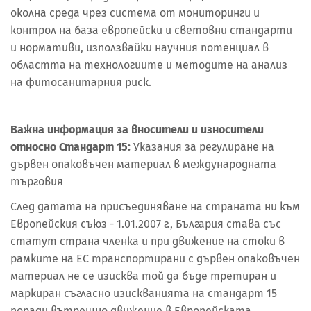
околна среда чрез система от мониторинги и
контрол на база европейски и световни стандарти
и нормативи, използвайки научния потенциал в
областта на технологиите и методите на анализ
на фитосанитарния риск.
Важна информация за вносители и износители
относно Стандарт 15:
Указания за регулиране на
дървен опаковъчен материал в международната
търговия
След датата на присъединяване на страната ни към
Европейския съюз - 1.01.2007 г., България става със
статут страна членка и при движение на стоки в
рамките на ЕС транспортирани с дървен опаковъчен
материал не се изисква той да бъде третиран и
маркиран съгласно изискванията на стандарт 15
поради вътрешно движение в Европейската