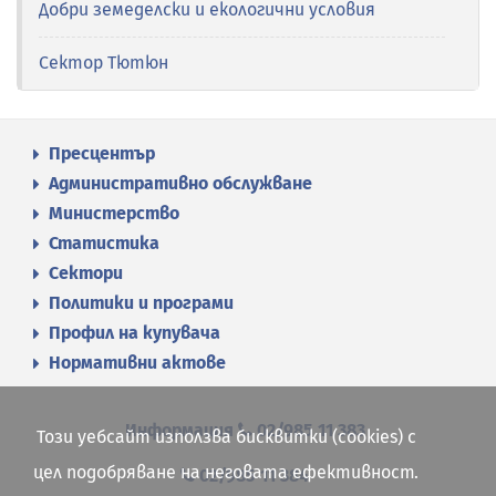
Добри земеделски и екологични условия
Сектор Тютюн
Пресцентър
Административно обслужване
Министерство
Статистика
Сектори
Политики и програми
Профил на купувача
Нормативни актове
Информация
02/985 11 383
Този уебсайт използва бисквитки (cookies) с
цел подобряване на неговата ефективност.
02/985 11 384