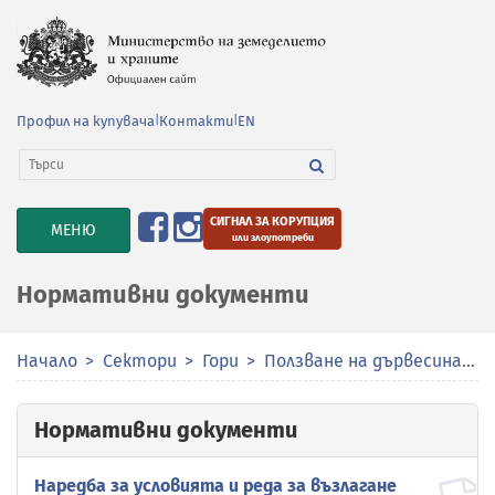
Профил на купувача
|
Контакти
|
EN
СИГНАЛ ЗА КОРУПЦИЯ
TOGGLE
МЕНЮ
или злоупотреби
NAVIGATION
Нормативни документи
Начало
Сектори
Гори
Ползване на дървесина и недървесни продукти
Нормативни документи
Наредба за условията и реда за възлагане