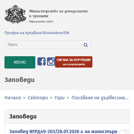
Профил на купувача
|
Контакти
|
EN
СИГНАЛ ЗА КОРУПЦИЯ
TOGGLE
МЕНЮ
или злоупотреби
NAVIGATION
Заповеди
Начало
Сектори
Гори
Ползване на дървесина и недървесни продукти
Заповеди
Заповед №РД49-203/28.07.2026 г. на министъра