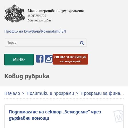
Профил на купувача
|
Контакти
|
EN
СИГНАЛ ЗА КОРУПЦИЯ
TOGGLE
МЕНЮ
или злоупотреби
NAVIGATION
Ковид рубрика
Начало
Политики и програми
Програми за финансиране
Подпомагане на сектор „Земеделие“ чрез
държавни помощи