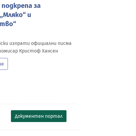
 подкрепа за
„Мляко“ и
ство“
ски изпрати официални писма
 комисар Кристоф Хансен
че
Документен портал