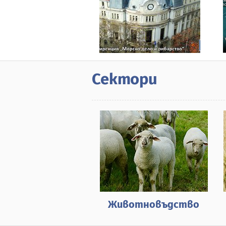
Сектори
Животновъдство