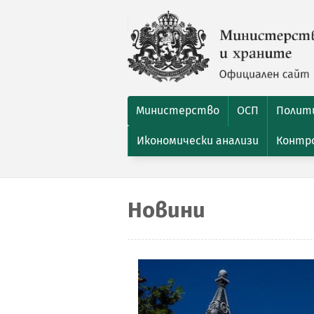
Министерство
ОСП
Полити
Икономически анализи
Контро
Новини
и:
а ловния
та стъпка