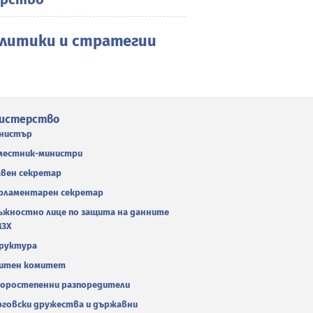
литики и стратегии
истерство
нистър
местник-министри
авен секретар
рламентарен секретар
ъжностно лице по защита на данните
МЗХ
руктура
итен комитет
оростепенни разпоредители
рговски дружества и държавни