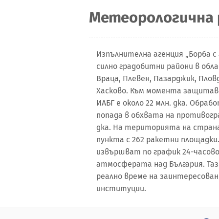
Метеорологична 
Изпълнителна агенция „Борба 
силно градобитни райони в обл
Враца, Плевен, Пазарджик, Пловд
Хасково. Към момента защита
ИАБГ е около 22 млн. дка. Обра
попада в обхвата на противогр
дка. На територията на стран
пункта с 262 ракетни площадки
извършват по график 24-часово
атмосферата над България. Таз
реално врeме на заинтересова
институции.