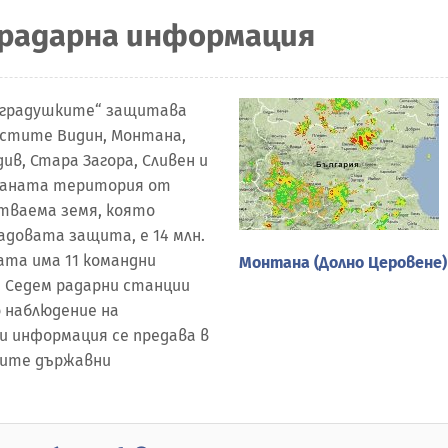
радарна информация
с градушките“ защитава
астите Видин, Монтана,
ив, Стара Загора, Сливен и
ваната територия от
ботваема земя, която
адовата защита, е 14 млн.
ата има 11 командни
Монтана (Долно Церовене)
. Седем радарни станции
 наблюдение на
и информация се предава в
ните държавни