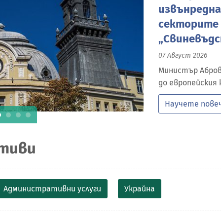
извънредна
секторите 
„Свиневъд
07 Август 2026
Министър Абров
до европейския
Научете пове
ативи
Административни услуги
Украйна