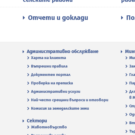
Отчети и доклади
По
Административно обслужване
Мин
Харта на клиента
Ми
Вътрешни правила
За
Документен портал
Гл
Проверка на преписка
Па
Административни услуги
Дл
в 
Най-често срещани въпроси и отговори
Ст
Комисия за земеделските земи
Од
Сектори
Вт
Животновъдство
Тъ