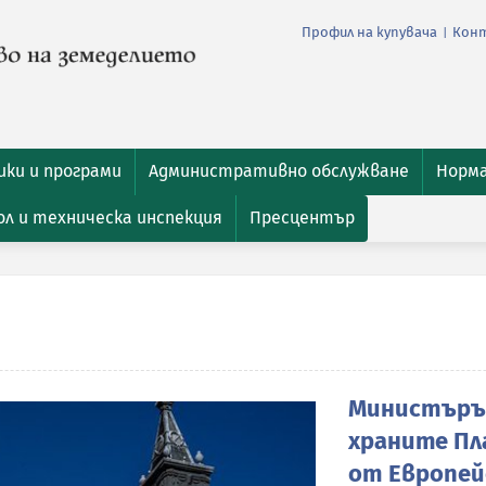
Профил на купувача
Кон
|
ки и програми
Административно обслужване
Норм
л и техническа инспекция
Пресцентър
Министърът
храните Пл
от Европей