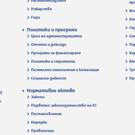
Растениевъдство
пр
Рибарство
Ис
Гори
Ан
Се
Политики и програми
Цели на администрацията
Си
Отчети и доклади
Па
Програми за финансиране
Ка
Политики и стратегии
Бю
Поземлени отношения и комасация
Тр
Социална дейност
Пр
Нормативни актове
П)
Закони
.
Първично законодателство на ЕС
Постановления
Наредби
Правилници