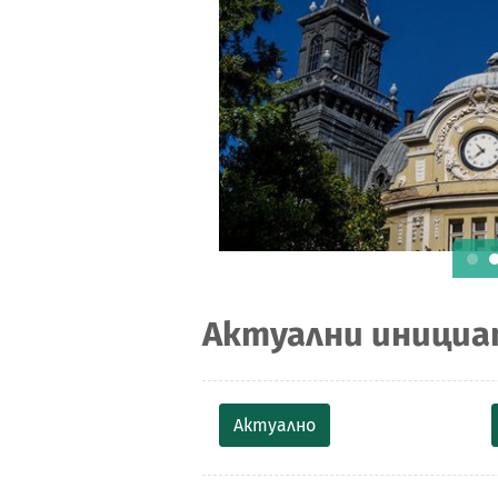
то и храните Пламен
лов на прелетен
оцърненци, община …
Актуални иници
Актуално