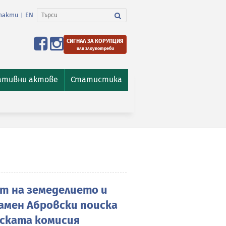
такти
EN
|
СИГНАЛ ЗА КОРУПЦИЯ
или злоупотреби
ативни актове
Статистика
 на земеделието и
амен Абровски поиска
ската комисия