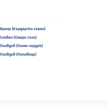
Враца (Бърдарски геран)
Сливен (Старо село)
Пловдив (Голям чардак)
Пловдив (Поповица)