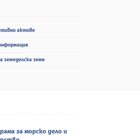
ативни актове
информация
а земеделска земя
рама за морско дело и
арство