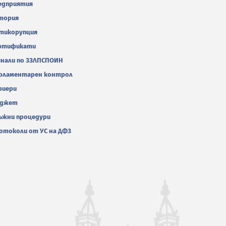
едприятия
тория
тикорупция
ртификати
гнали по ЗЗЛПСПОИН
рламентарен контрол
риери
джет
ъжни процедури
отоколи от УС на ДФЗ