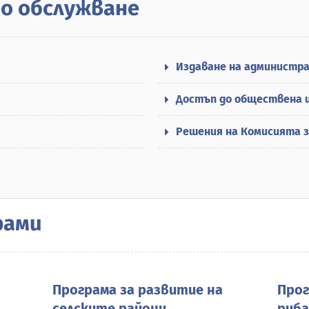
о обслужване
Издаване на администр
Достъп до обществена 
Решения на Комисията з
рами
Програма за развитие на
Прог
селските райони
риб