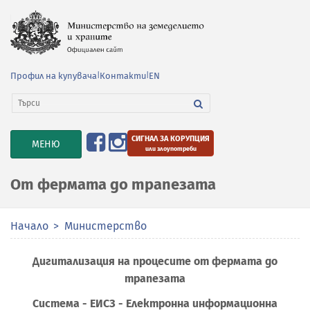
Профил на купувача
|
Контакти
|
EN
СИГНАЛ ЗА КОРУПЦИЯ
TOGGLE
МЕНЮ
или злоупотреби
NAVIGATION
От фермата до трапезата
Начало
Министерство
Дигитализация на процесите от фермата до
трапезата
Система - ЕИСЗ - Електронна информационна