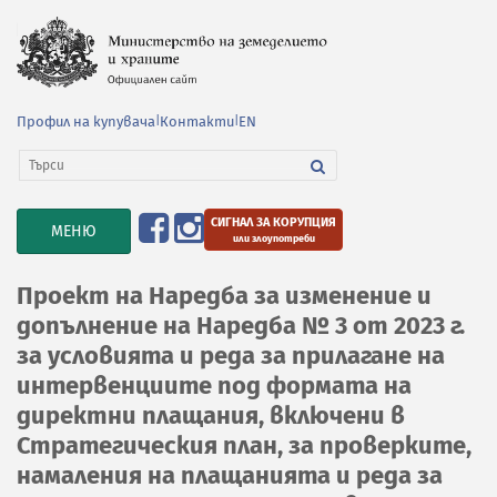
Профил на купувача
|
Контакти
|
EN
СИГНАЛ ЗА КОРУПЦИЯ
TOGGLE
МЕНЮ
или злоупотреби
NAVIGATION
Проект на Наредба за изменение и
допълнение на Наредба № 3 от 2023 г.
за условията и реда за прилагане на
интервенциите под формата на
директни плащания, включени в
Стратегическия план, за проверките,
намаления на плащанията и реда за