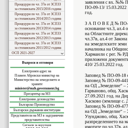
заявления с вх. №№ ПО
Процедури по чл. 37в от ЗСПЗЗ
ПО-09-13/ 15.03.2022 
за стопанската 2015/2016 година
год.
Процедури по чл. 37в от ЗСПЗЗ
за стопанската 2014/2015 година
З А П О В Е Д № ПО-0
Процедури по чл. 37в от ЗСПЗЗ
основание чл.3, ал.4
за стопанската 2013/2014 година
на Областните дирекц
Процедури по чл. 37в от ЗСПЗЗ
за стопанската 2012/2013 година
чл.37в, ал.4 от Закон
Процедури по чл. 37в от ЗСПЗЗ
на земеделските земи
за стопанската 2011/2012 година
началника на Общинс
ОСП 2021-2027
Харманли с рег. № РД-
приложени документи
Въпроси и отговори
410/ 25.03.2022 год.
Електронен адрес на
Заповед № ПО-09-18 о
Пламен Абровски министър на
Министерство на земеделието и
Заповед № ПО-09-441/
храните
на ОД „Земеделие“ – 
minister@mzh.government.bg
Гарваново, общ. Хаск
Пресцентър на МЗ
27.09.2021 год. на Д
Електронно деловодство
Хасково (землище с. 
Българско Производство
Заповед № ПО-09-477/
Български
държавни институции
на ОД „Земеделие“ – 
Представители на МЗ в задгранични
Узунджово, общ. Хаск
представителства
разпределението на м
Сигнали за корупция
имотите по чл.37в, ал