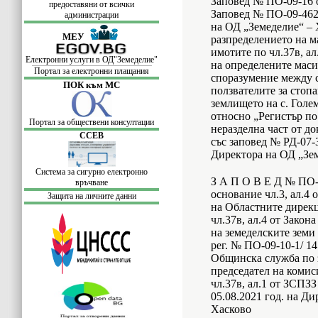
Заповед № ПО-09-16 о
предоставяни от всички
Заповед № ПО-09-462/
администрации
на ОД „Земеделие“ – 
МЕУ
разпределението на м
имотите по чл.37в, ал
Електронни услуги в ОД"Земеделие"
на определените маси
Портал за електронни плащания
споразумение между 
ПОК към МС
ползвателите за стопа
землището на с. Голем
относно „Регистър по
Портал за обществени консултации
неразделна част от до
ССЕВ
със заповед № РД-07-3
Директора на ОД „Зем
Система за сигурно електронно
З А П О В Е Д № ПО-0
връчване
основание чл.3, ал.4
Защита на личните данни
на Областните дирекц
чл.37в, ал.4 от Закон
на земеделските земи
рег. № ПО-09-10-1/ 14
Общинска служба по з
председател на комис
чл.37в, ал.1 от ЗСПЗЗ
05.08.2021 год. на Ди
Хасково