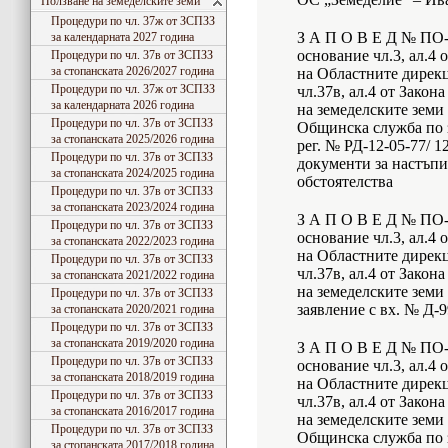
Ползване на земеделските земи
Процедури по чл. 37ж от ЗСПЗЗ
З А П О В Е Д № ПО-0
за календарната 2027 година
основание чл.3, ал.4
Процедури по чл. 37в от ЗСПЗЗ
за стопанската 2026/2027 година
на Областните дирекц
Процедури по чл. 37ж от ЗСПЗЗ
чл.37в, ал.4 от Закон
за календарната 2026 година
на земеделските земи
Процедури по чл. 37в от ЗСПЗЗ
Общинска служба по з
за стопанската 2025/2026 година
рег. № РД-12-05-77/ 1
Процедури по чл. 37в от ЗСПЗЗ
документи за настъп
за стопанската 2024/2025 година
обстоятелства
Процедури по чл. 37в от ЗСПЗЗ
за стопанската 2023/2024 година
З А П О В Е Д № ПО-0
Процедури по чл. 37в от ЗСПЗЗ
основание чл.3, ал.4
за стопанската 2022/2023 година
на Областните дирекц
Процедури по чл. 37в от ЗСПЗЗ
чл.37в, ал.4 от Закон
за стопанската 2021/2022 година
на земеделските земи
Процедури по чл. 37в от ЗСПЗЗ
заявление с вх. № Д-9
за стопанската 2020/2021 година
Процедури по чл. 37в от ЗСПЗЗ
за стопанската 2019/2020 година
З А П О В Е Д № ПО-0
Процедури по чл. 37в от ЗСПЗЗ
основание чл.3, ал.4
за стопанската 2018/2019 година
на Областните дирекц
Процедури по чл. 37в от ЗСПЗЗ
чл.37в, ал.4 от Закон
за стопанската 2016/2017 година
на земеделските земи
Процедури по чл. 37в от ЗСПЗЗ
Общинска служба по 
за стопанската 2017/2018 година