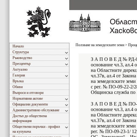
Ползване на земеделските земи
>
Проце
Начало
Структура
Ръководство
З А П О В Е Д № РД-0
Пресцентър
основание чл.3, ал.4
Актуално
на Областните дирекц
Галерия
чл.37в, ал.4 от Закон
на земеделските земи
Връзка
с рег. № ПО-09-22-2/2
Обяви
Общинска служба по 
Въпроси и отговори
Нормативни актове
З А П О В Е Д № ПО-0
Официални документи
основание чл.3, ал.4
Административно обслужване
на Областните дирекц
Достъп до обществена
чл.37в, ал.4 от Закон
информация
на земеделските земи
Обществени поръчки - профил
рег. № ПО-09-23-1/ 12
на купувача
ОС „Земеделие“ – Ив