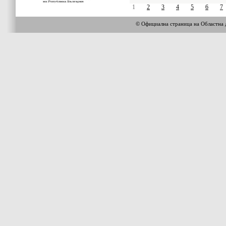
1
2
3
4
5
6
7
© Официална страница на Област