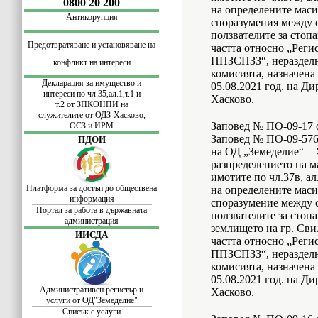
0800 20 200
на определените маси
Антикорупция
споразумения между 
ползвателите за стопа
Предотвратяване и установяване на
частта относно „Регис
ППЗСПЗЗ“, неразделна
конфликт на интереси
комисията, назначена
Декларация за имущество и
05.08.2021 год. на Ди
интереси по
чл.35,ал.1,т.1 и
Хасково.
т.2 от ЗПКОНПИ
на
служителите
от ОДЗ-Хасково,
Заповед № ПО-09-17 о
ОСЗ и ИРМ
Заповед № ПО-09-576/
ПДОИ
на ОД „Земеделие“ – 
разпределението на м
имотите по чл.37в, ал
Платформа за достъп до обществена
на определените маси
информация
споразумение между 
Портал за работа в държавната
ползвателите за стопа
администрация
землището на гр. Сви
ИИСДА
частта относно „Регис
ППЗСПЗЗ“, неразделна
комисията, назначена
05.08.2021 год. на Ди
Административен регистър и
Хасково.
услуги от ОД"Земеделие"
Списък с услуги