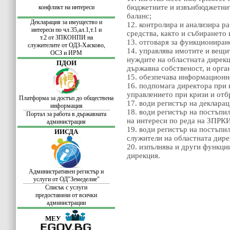
бюджетните и извънбюджетнит
конфликт на интереси
баланс;
Декларация за имущество и
12. контролира и анализира р
интереси по
чл.35,ал.1,т.1 и
средства, както и събирането
т.2 от ЗПКОНПИ
на
13. отговаря за функциониран
служителите
от ОДЗ-Хасково,
14. управлява имотите и вещи
ОСЗ и ИРМ
нуждите на областната дирекц
ПДОИ
държавна собственост, и орга
15. обезпечава информационн
16. подпомага директора при 
управлението при кризи и от
Платформа за достъп до обществена
17. води регистър на деклара
информация
18. води регистър на постъпи
Портал за работа в държавната
на интереси по реда на ЗПРКИ
администрация
19. води регистър на постъпи
ИИСДА
служители на областната дире
20. изпълнява и други функци
дирекция.
Административен регистър и
услуги от ОД"Земеделие"
Списък с услуги
предоставяни от всички
администрации
МЕУ