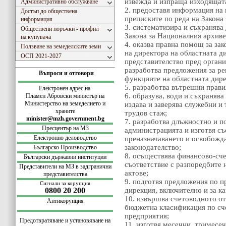
извежда и изпраща изходящат
Административно обслужване
2. предоставя информация на 
Достъп до обществена
преписките по реда на Закона
информация
3. систематизира и съхранява
Обществени поръчки - профил
Закона за Националния архиве
на купувача
4. оказва правна помощ за з
Ползване на земеделските земи
на директора на областната д
ОСП 2021-2027
представителство пред органи
разработва предложения за ре
Въпроси и отговори
функциите на областната дире
5. разработва вътрешни прави
Електронен адрес на
6. образува, води и съхраняв
Пламен Абровски министър на
Министерство на земеделието и
издава и заверява служебни и
храните
трудов стаж;
minister@mzh.government.bg
7. разработва длъжностно и п
Пресцентър на МЗ
администрацията и изготвя съ
Електронно деловодство
преназначаването и освобожд
законодателство;
Българско Производство
8. осъществява финансово-сче
Български
държавни институции
съответствие с разпоредбите 
Представители на МЗ в задгранични
актове;
представителства
9. подготвя предложения по 
Сигнали за корупция
0800 20 200
дирекция, включително и за к
10. извършва счетоводното от
Антикорупция
бюджетна класификация по сч
предприятия;
Предотвратяване и установяване на
11. изготвя месечни, тримесе