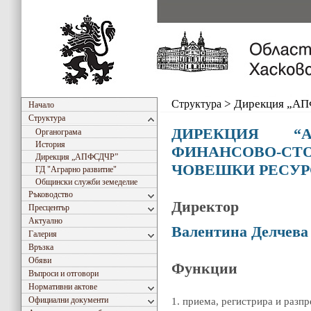
Структура
>
Дирекция „А
Начало
Структура
ДИРЕКЦИЯ “АД
Органограма
История
ФИНАНСОВО-
Дирекция „АПФСДЧР”
ЧОВЕШКИ РЕСУР
ГД "Аграрно развитиe"
Общински служби земеделие
Ръководство
Директор
Пресцентър
Актуално
Валентина Делчева
Галерия
Връзка
Обяви
Функции
Въпроси и отговори
Нормативни актове
Официални документи
1. приема, регистрира и разп