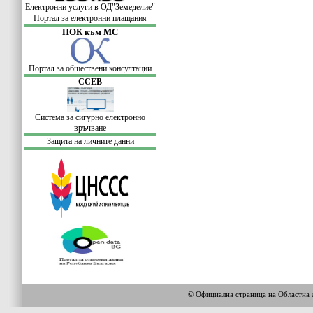
Електронни услуги в ОД"Земеделие"
Портал за електронни плащания
ПОК към МС
Портал за обществени консултации
ССЕВ
Система за сигурно електронно
връчване
Защита на личните данни
© Официална страница на Област