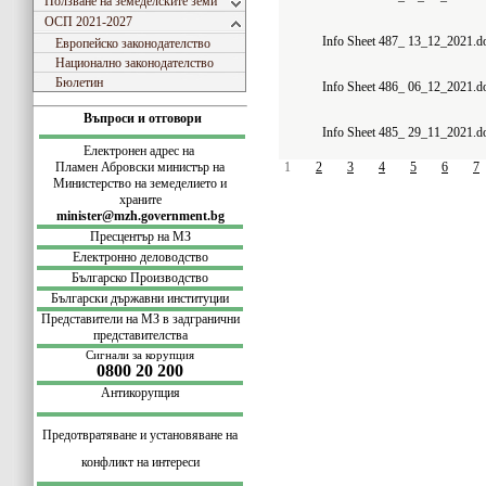
Ползване на земеделските земи
ОСП 2021-2027
Info Sheet 487_ 13_12_2021.d
Европейско законодателство
Национално законодателство
Бюлетин
Info Sheet 486_ 06_12_2021.d
Въпроси и отговори
Info Sheet 485_ 29_11_2021.d
Електронен адрес на
Пламен Абровски министър на
1
2
3
4
5
6
7
Министерство на земеделието и
храните
minister@mzh.government.bg
Пресцентър на МЗ
Електронно деловодство
Българско Производство
Български
държавни институции
Представители на МЗ в задгранични
представителства
Сигнали за корупция
0800 20 200
Антикорупция
Предотвратяване и установяване на
конфликт на интереси