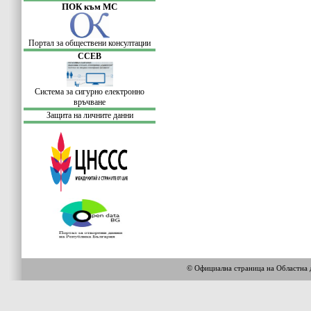
ПОК към МС
Портал за обществени консултации
ССЕВ
Система за сигурно електронно
връчване
Защита на личните данни
© Официална страница на Област