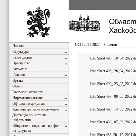
ОСП 2021-2027
>
Бюлетин
Начало
Структура
Ръководство
Info Sheet 495_ 18_04_2022.d
Пресцентър
Актуално
Info Sheet 496_ 26_04_2022.d
Галерия
Връзка
Info Sheet 499_ 23_05_2022.d
Обяви
Въпроси и отговори
Info Sheet 497_ 09_05_2022.d
Нормативни актове
Официални документи
Административно обслужване
Info Sheet 490_ 14_03_2022.d
Достъп до обществена
информация
Info Sheet 489_ 07_03_2022.d
Обществени поръчки - профил
на купувача
Info Sheet 488_20_ 12_2021.d