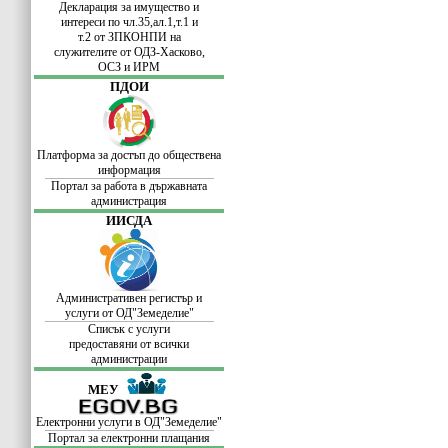
Декларация за имущество и
интереси по
чл.35,ал.1,т.1 и
т.2 от ЗПКОНПИ
на
служителите
от ОДЗ-Хасково,
ОСЗ и ИРМ
ПДОИ
Платформа за достъп до обществена
информация
Портал за работа в държавната
администрация
ИИСДА
Административен регистър и
услуги от ОД"Земеделие"
Списък с услуги
предоставяни от всички
администрации
МЕУ
Електронни услуги в ОД"Земеделие"
Портал за електронни плащания