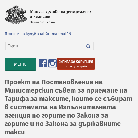
Профил на купувача
|
Контакти
|
EN
СИГНАЛ ЗА КОРУПЦИЯ
TOGGLE
МЕНЮ
или злоупотреби
NAVIGATION
Проект на Постановление на
Министерския съвет за приемане на
Тарифа за таксите, които се събират
в системата на Изпълнителната
агенция по горите по Закона за
горите и по Закона за държавните
такси