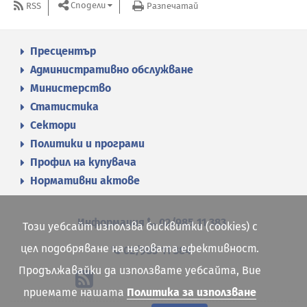
Сподели
RSS
Разпечатай
Пресцентър
Административно обслужване
Министерство
Статистика
Сектори
Политики и програми
Профил на купувача
Нормативни актове
Информация
02/985 11 383
Този уебсайт използва бисквитки (cookies) с
цел подобряване на неговата ефективност.
02/985 11 384
Продължавайки да използвате уебсайта, Вие
приемате нашата
Политика за използване