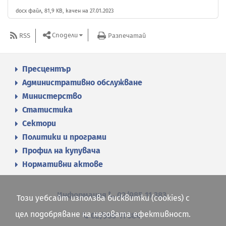
docx файл, 81,9 KB, качен на 27.01.2023
Сподели
RSS
Разпечатай
Пресцентър
Административно обслужване
Министерство
Статистика
Сектори
Политики и програми
Профил на купувача
Нормативни актове
Информация
02/985 11 383
Този уебсайт използва бисквитки (cookies) с
цел подобряване на неговата ефективност.
02/985 11 384