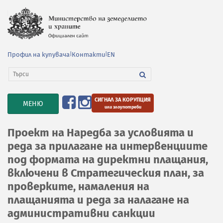
Профил на купувача
|
Контакти
|
EN
СИГНАЛ ЗА КОРУПЦИЯ
TOGGLE
МЕНЮ
или злоупотреби
NAVIGATION
Проект на Наредба за условията и
реда за прилагане на интервенциите
под формата на директни плащания,
включени в Стратегическия план, за
проверките, намаления на
плащанията и реда за налагане на
административни санкции