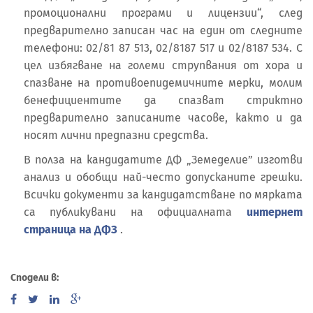
промоционални програми и лицензии“, след
предварително записан час на един от следните
телефони: 02/81 87 513, 02/8187 517 и 02/8187 534. С
цел избягване на големи струпвания от хора и
спазване на противоепидемичните мерки, молим
бенефициентите да спазват стриктно
предварително записаните часове, както и да
носят лични предпазни средства.
В полза на кандидатите ДФ „Земеделие” изготви
анализ и обобщи най-често допусканите грешки.
Всички документи за кандидатстване по мярката
са публикувани на официалната
интернет
страница на ДФЗ
.
Сподели в: