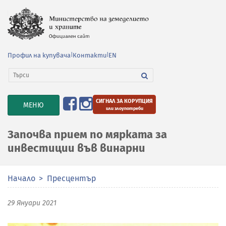
Профил на купувача
|
Контакти
|
EN
СИГНАЛ ЗА КОРУПЦИЯ
TOGGLE
МЕНЮ
или злоупотреби
NAVIGATION
Започва прием по мярката за
инвестиции във винарни
Начало
Пресцентър
29 Януари 2021