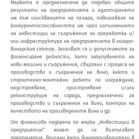
Марката е предназначена да подобри общите
резултати на предприятията и адаптирането
им към изискванията на пазара, повишаване на
конкурентоспособността им чрез изпълнението
на инвестиции за съоръжения за преработка и/
или инфраструктура на предприятията в лозаро-
винарския сектор. Запазват се и допустимите за
финансиране дейности, като закупуването на
нови машини и съоръжения, свързани с процеса на
производство и съхранение на вино, както и
строително-монтажни работи по изграждане,
надстрояване, пристрояване и/или
реконструкция на сгради, предназначени за
производство и съхранение на вино, контрол на
качеството на произведените вина и др.
От финансова подкрепа по мярка „Инвестиции в
предприятия“ могат да се възползват
предприятия, вписани като винопроизводители в