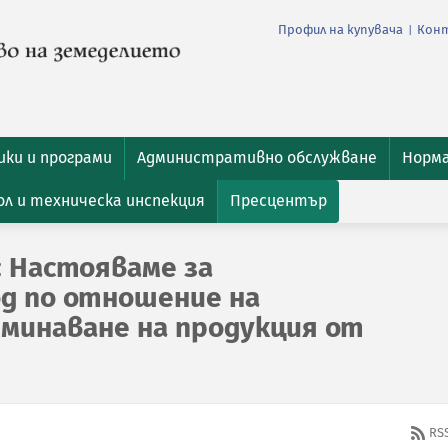
Профил на купувача
Кон
|
ки и програми
Административно обслужване
Норм
л и техническа инспекция
Пресцентър
 Настояваме за
д по отношение на
минаване на продукция от
RS