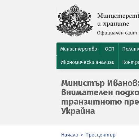
Министерство
ОСП
Полити
Икономически анализи
Контро
Министър Иванов:
внимателен подхо
транзитното пре
Украйна
Начало
Пресцентър