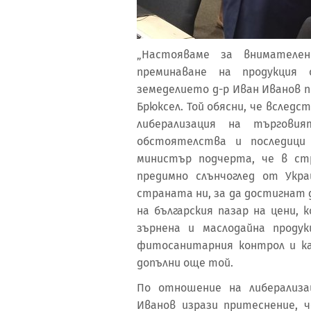
„Настояваме за внимателе
преминаване на продукция
земеделието д-р Иван Иванов п
Брюксел. Той обясни, че вслед
либерализация на търгови
обстоятелства и последици 
министър подчерта, че в ст
предимно слънчоглед от Укр
страната ни, за да достигнат 
на българския пазар на цени,
зърнена и маслодайна проду
фитосанитарния контрол и ка
допълни още той.
По отношение на либерализ
Иванов изрази притеснение,