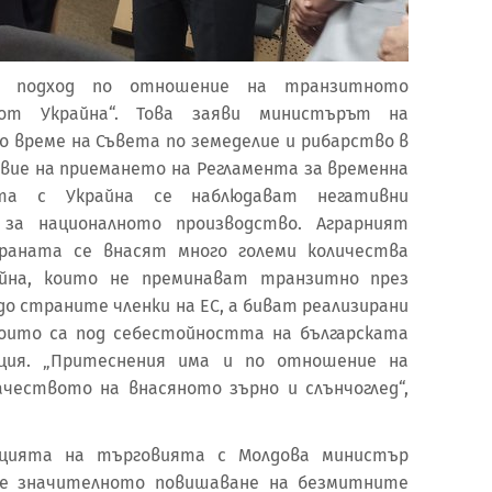
н подход по отношение на транзитното
 от Украйна“. Това заяви министърът на
о време на Съвета по земеделие и рибарство в
ствие на приемането на Регламента за временна
ята с Украйна се наблюдават негативни
за националното производство. Аграрният
раната се внасят много големи количества
айна, които не преминават транзитно през
до страните членки на ЕС, а биват реализирани
 които са под себестойността на българската
кция. „Притеснения има и по отношение на
чеството на внасяното зърно и слънчоглед“,
ацията на търговията с Молдова министър
 че значителното повишаване на безмитните