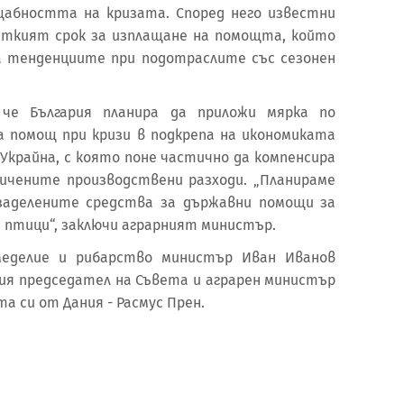
абността на кризата. Според него известни
аткият срок за изплащане на помощта, който
а тенденциите при подотраслите със сезонен
че България планира да приложи мярка по
 помощ при кризи в подкрепа на икономиката
 Украйна, с която поне частично да компенсира
ичените производствени разходи. „Планираме
заделените средства за държавни помощи за
 птици“, заключи аграрният министър.
еделие и рибарство министър Иван Иванов
ния председател на Съвета и аграрен министър
та си от Дания - Расмус Прен.