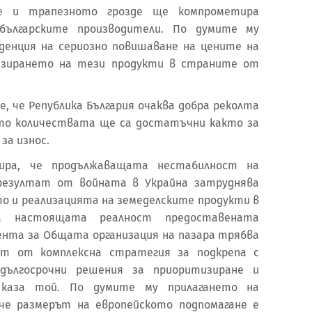
те и трапезното грозде ще компрометира
българските производители. По думите му
енция на сериозно повишаване на цените на
изирането на тези продукти в страните от
, че Република България очаква добра реколта
 като количествата ще са достатъчни както за
за износ.
ира, че продължаващата нестабилност на
 резултат от войната в Украйна затруднява
о и реализацията на земеделските продукти в
а настоящата реалност предоставената
мента за Общата организация на пазара трябва
нт от комплексна стратегия за подкрепа с
дългосрочни решения за приоритизиране и
, каза той. По думите му прилагането на
че размерът на европейското подпомагане е