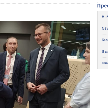
Пре
Но
Ne
Гал
В 
Ка