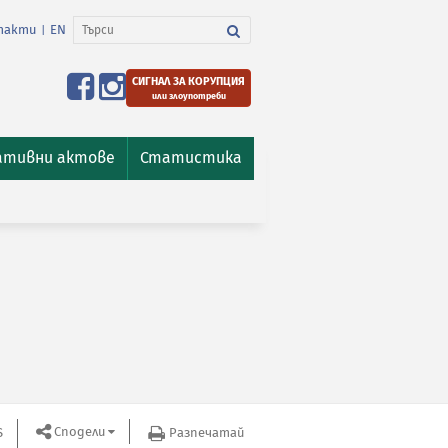
такти
EN
|
СИГНАЛ ЗА КОРУПЦИЯ
или злоупотреби
ативни актове
Статистика
Сподели
S
Разпечатай