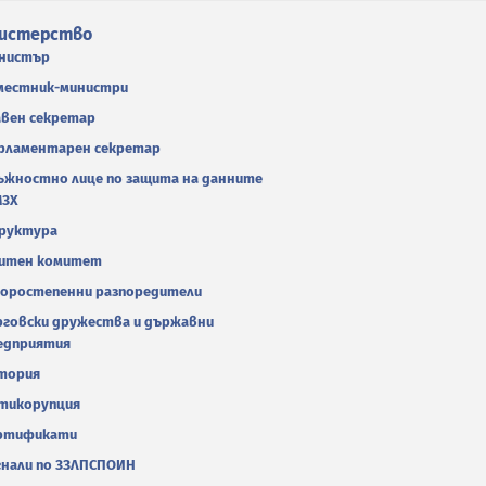
истерство
нистър
местник-министри
авен секретар
рламентарен секретар
ъжностно лице по защита на данните
МЗХ
руктура
итен комитет
оростепенни разпоредители
рговски дружества и държавни
едприятия
тория
тикорупция
ртификати
гнали по ЗЗЛПСПОИН