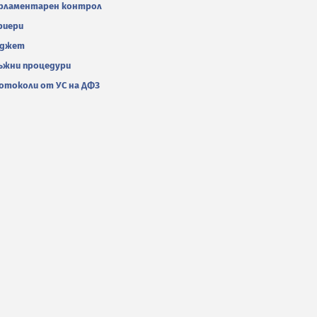
рламентарен контрол
риери
джет
ъжни процедури
отоколи от УС на ДФЗ