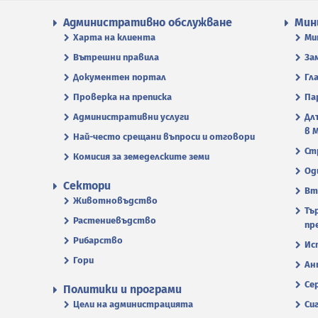
Административно обслужване
Мин
Харта на клиента
Ми
Вътрешни правила
За
Документен портал
Гл
Проверка на преписка
Па
Административни услуги
Дл
в 
Най-често срещани въпроси и отговори
Ст
Комисия за земеделските земи
Од
Сектори
Вт
Животновъдство
Тъ
Растениевъдство
пр
Рибарство
Ис
Гори
Ан
Се
Политики и програми
Цели на администрацията
Си