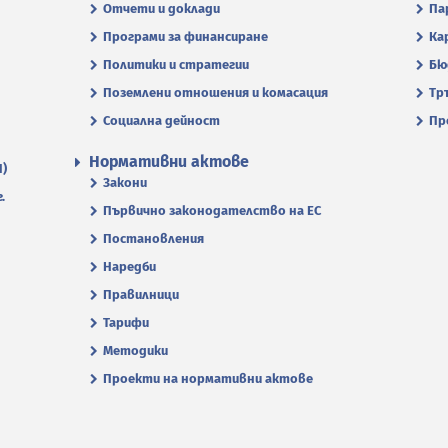
Отчети и доклади
Па
Програми за финансиране
Ка
Политики и стратегии
Бю
Поземлени отношения и комасация
Тр
Социална дейност
Пр
Нормативни актове
П)
Закони
.
Първично законодателство на ЕС
Постановления
Наредби
Правилници
Тарифи
Методики
Проекти на нормативни актове