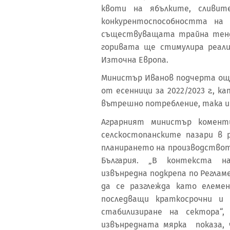
квоти на ябълките, сливи
конкурентоспособността на 
съществуващата трайна тенд
горивата ще стимулира реал
Източна Европа.
Министър Иванов подчерта още
от есенници за 2022/2023 г.,
вътрешно потребление, така и 
Аграрният министър комент
селскостопанските пазари в
планирането на производствот
България. „В контекста н
извънредна подкрепа по Регла
да се разглежда като елеме
последващи краткосрочни и 
стабилизиране на сектора“
извънредната мярка показа, 