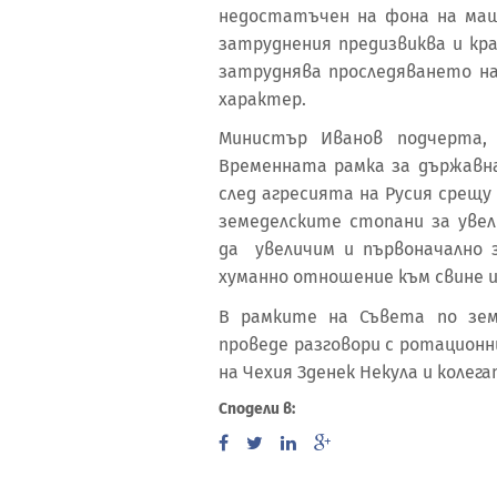
недостатъчен на фона на мащ
затруднения предизвиква и кр
затруднява проследяването н
характер.
Министър Иванов подчерта, 
Временната рамка за държавна
след агресията на Русия срещу
земеделските стопани за увел
да увеличим и първоначално 
хуманно отношение към свине и
В рамките на Съвета по зем
проведе разговори с ротацион
на Чехия Зденек Некула и колега
Сподели в: