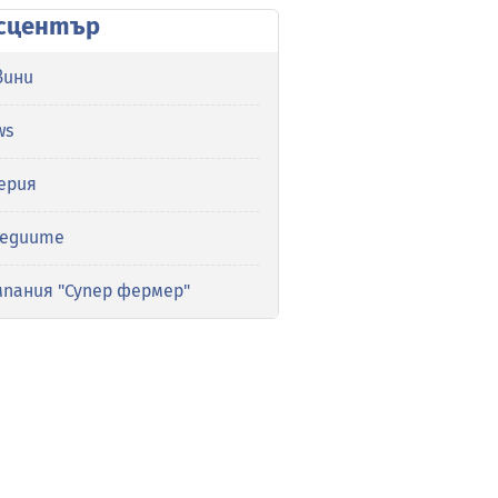
сцентър
вини
ws
ерия
медиите
мпания "Супер фермер"