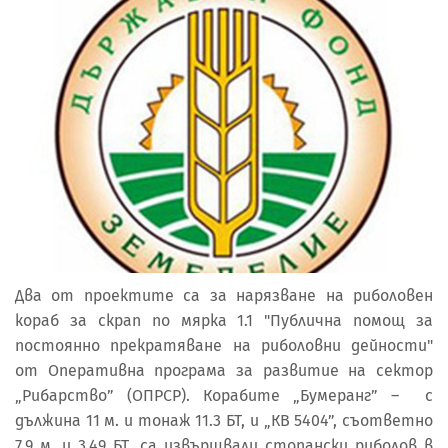
Два от проектите са за нарязване на риболовен
кораб за скрап по мярка 1.1 "Публична помощ за
постоянно прекратяване на риболовни дейности"
от Оперативна програма за развитие на сектор
„Рибарство” (ОПРСР). Корабите „Бумеранг” – с
дължина 11 м. и тонаж 11.3 БТ, и „КВ 5404”, съответно
7.9 м. и 3.49 БТ, са извършвали стопански риболов в