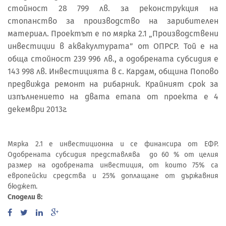
стойност 28 799 лв. за реконструкция на
стопанство за производство на зарибителен
материал. Проектът е по мярка 2.1 „Производствени
инвестиции в аквакултурата” от ОПРСР. Той е на
обща стойност 239 996 лв., а одобрената субсидия е
143 998 лв. Инвестицията в с. Кардам, община Попово
предвижда ремонт на рибарник. Крайният срок за
изпълнението на двата етапа от проекта е 4
декември 2013г.
Мярка 2.1 е инвестиционна и се финансира от ЕФР.
Одобрената субсидия представлява до 60 % от целия
размер на одобрената инвестиция, от които 75% са
европейски средства и 25% доплащане от държавния
бюджет.
Сподели в: