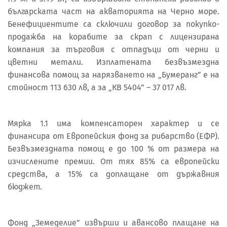
българската част на акваторията на Черно море.
Бенефициентите са сключили договор за покупко-
продажба на корабите за скрап с лицензирана
компания за търговия с отпадъци от черни и
цветни метали. Изплатената безвъзмездна
финансова помощ за нарязването на „Бумеранг” е на
стойност 113 630 лв, а за „КВ 5404” – 37 017 лв.
Мярка 1.1 има компенсаторен характер и се
финансира от Европейския фонд за рибарство (ЕФР).
Безвъзмездната помощ е до 100 % от размера на
изчислените премии. От тях 85% са европейски
средства, а 15% са доплащане от държавния
бюджет.
Фонд „Земеделие” извърши и авансово плащане на