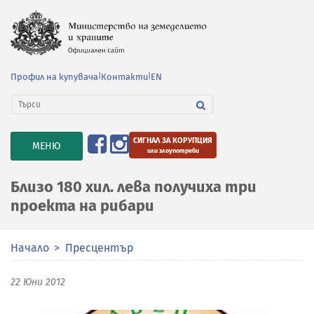
Профил на купувача
|
Контакти
|
EN
СИГНАЛ ЗА КОРУПЦИЯ
TOGGLE
МЕНЮ
или злоупотреби
NAVIGATION
Близо 180 хил. лева получиха три
проекта на рибари
Начало
Пресцентър
22 Юни 2012