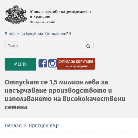
Профил на купувача
|
Контакти
|
EN
СИГНАЛ ЗА КОРУПЦИЯ
TOGGLE
МЕНЮ
или злоупотреби
NAVIGATION
Отпускат се 1,5 милион лева за
насърчаване производството и
използването на висококачествени
семена
Начало
Пресцентър