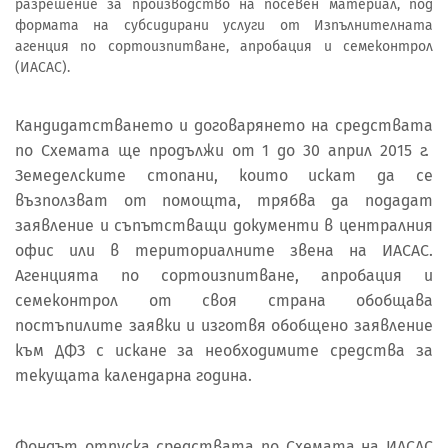
разрешение за производство на посевен материал, под
формата на субсидирани услуги от Изпълнителната
агенция по сортоизпитване, апробация и семеконтрол
(ИАСАС).
Кандидатстването и договарянето на средствата
по Схемата ще продължи от 1 до 30 април 2015 г.
Земеделските стопани, които искат да се
възползват от помощта, трябва да подадат
заявление и съпътстващи документи в централния
офис или в териториалните звена на ИАСАС.
Агенцията по сортоизпитване, апробация и
семеконтрол от своя страна обобщава
постъпилите заявки и изготвя обобщено заявление
към ДФЗ с искане за необходимите средства за
текущата календарна година.
Фондът отпуска средствата по Схемата на ИАСАС