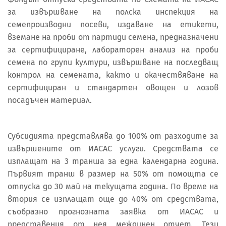
за извършване на полска инспекция на
семепроизводни посеви, издаване на етикети,
вземане на проби от партиди семена, предназначени
за сертифициране, лабораторен анализ на проби
семена по групи култури, извършване на последващ
контрол на семената, както и окачествяване на
сертифициран и стандартен овощен и лозов
посадъчен материал.
Субсидията представлява до 100% от разходите за
извършените от ИАСАС услуги. Средствата се
изплащат на 3 транша за една календарна година.
Първият транш в размер на 50% от помощта се
отпуска до 30 май на текущата година. По време на
втория се изплащат още до 40% от средствата,
съобразно прогнозната заявка от ИАСАС и
представения от нея междинен отчет. Тези