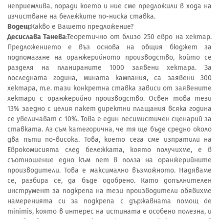
неприемлива, поради което и ние сме предложили в хода на
изчистване на бележките по-ниска ставка.
Водещ:
Какво е Вашето предложение?
Десислава Танева
:Теоретично от близо 250 евро на хектар.
Предложението е въз основа на общия бюджет за
подпомагане на оранжерийното производство, който се
разделя на планираните 1000 заявени хектара. За
последната година, мината кампания, са заявени 300
хектара, т.е. тази конкретна ставка зависи от заявените
хектари с оранжерийно производство. Освен това тези
13% заедно с целия пакет директни плащания всяка година
се увеличават с 10%. Това е един песимистичен сценарий за
ставката. Аз съм категорична, че тя ще бъде средно около
два пъти по-висока. Това, което сега сме изпратили на
Еврокомисията след бележката, която получихме, е в
съотношение едно към пет в полза на оранжерийните
производители. Това е максимално възможното. Надяваме
се, разбира се, да бъде одобрено. Като допълнителен
инструмент за подкрепа на тези производители обявихме
намеренията си за подкрепа с държавната помощ de
minimis, която в интерес на истината е особено полезна, и