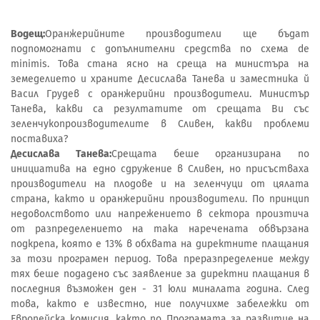
Водещ:
Оранжерийните производители ще бъдат
подпомогнати с допълнителни средства по схема de
minimis. Това стана ясно на среща на министъра на
земеделието и храните Десислава Танева и заместника й
Васил Грудев с оранжерийни производители. Министър
Танева, какви са резултатите от срещата Ви със
зеленчукопроизводителите в Сливен, какви проблеми
поставиха?
Десислава Танева:
Срещата беше организирана по
инициатива на едно сдружение в Сливен, но присъстваха
производители на плодове и на зеленчуци от цялата
страна, както и оранжерийни производители. По принцип
недоволството или напрежението в сектора произтича
от разпределението на така наречената обвързана
подкрепа, която е 13% в обхвата на директните плащания
за този програмен период. Това преразпределение между
тях беше подадено със заявление за директни плащания в
последния възможен ден - 31 юли миналата година. След
това, както е известно, ние получихме забележки от
Европейска комисия, както по Програмата за развитие на