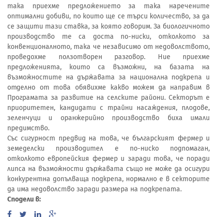
така приехме предложението за така наречените
оптимални добиви, по които ще се търси количество, за да
се защити тази ставка, за която говорим. За биологичното
производство те са доста по-ниски, отколкото за
конвенционалното, така че независимо от недоволството,
проведохме ползотворен разговор. Ние приехме
предложенията, които са възможни, на базата на
възможностите на държавата за национална подкрепа и
отделно от това обявихме какво можем да направим в
Програмата за развитие на селските райони. Секторът е
приоритетен, кандидати с трайни насаждения, плодове,
зеленчуци и оранжерийно производство биха имали
предимство.
Със сигурност предвид на това, че българският фермер и
земеделски производител е по-ниско подпомаган,
отколкото европейския фермер и заради това, че поради
липса на възможности държавата също не може да осигури
конкурентна допълваща подкрепа, нормално е в секторите
да има недоволство заради размера на подкрепата.
Сподели в: