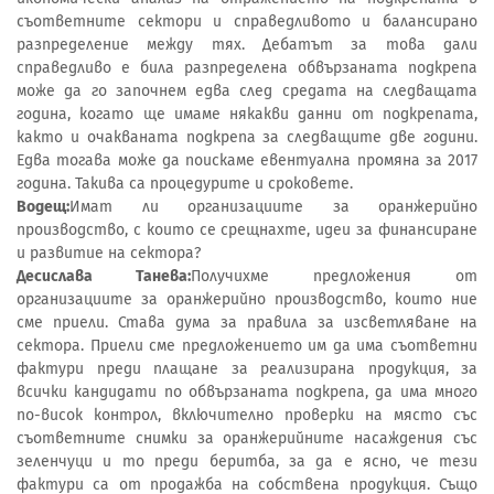
съответните сектори и справедливото и балансирано
разпределение между тях. Дебатът за това дали
справедливо е била разпределена обвързаната подкрепа
може да го започнем едва след средата на следващата
година, когато ще имаме някакви данни от подкрепата,
както и очакваната подкрепа за следващите две години.
Едва тогава може да поискаме евентуална промяна за 2017
година. Такива са процедурите и сроковете.
Водещ:
Имат ли организациите за оранжерийно
производство, с които се срещнахте, идеи за финансиране
и развитие на сектора?
Десислава Танева:
Получихме предложения от
организациите за оранжерийно производство, които ние
сме приели. Става дума за правила за изсветляване на
сектора. Приели сме предложението им да има съответни
фактури преди плащане за реализирана продукция, за
всички кандидати по обвързаната подкрепа, да има много
по-висок контрол, включително проверки на място със
съответните снимки за оранжерийните насаждения със
зеленчуци и то преди беритба, за да е ясно, че тези
фактури са от продажба на собствена продукция. Също