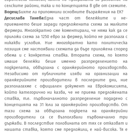
селските райони, така и по концепцията в две от схемите.
Водещ
:Бихте ли припомнили основните възражения на ЕК?
Десислава Танева:
Една част от бележките и не-
приемането беше заради предложената схема за малките
фермери. Многократно сме коментирали, че няма как да се
приложи схема за 1250 евро за фермер, който не разполага с
никакви условия. Ние многократно като политическа
позиция сме настоявали схемата да бъде приложена според
обема и с конкретна ставка. Втората схема, по която
имаше бележки беше именно разпределението на
подкрепата, обвързана с оранжерийното производство.
Независимо от публичните изяви на организации на
оранжерийните производители в последните дни, ние
разполагахме с официален документ на Еврокомисията,
който категорично ни казва, че не приема предложената
ставка, т.е. първоначалното разпределение подадено с
концепцията на 31 юли за оранжерийно производство. От
тази схема за обвързана подкрепа на оранжерийни
производители са се възползвали първоначално три
държави. В последствие половината от тях се отказват и
нашата ставка, която сме предложили, е най-висока. Тя е