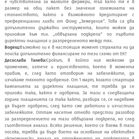
е чувствителна за малките фермери, тъй като тя е в
размер на общ пакет без значение големината на
стопанството, както и възможното кредитиране с
преференциални лихви от Фонд „Земеделие“. Това са два
допълнителни държавни инструмента, които можем да
приложим към т.н. „обвързана подкрепа“ по първите
директни плащания и разпределеното между тях.
Водещ:
Възможно ли е в настоящия момент страната ни да
поиска допълнително финансиране по тези схеми от ЕК?
Десислава Танева:
Срокът, в който ние можехме да
променяме, изтече и единственото, което в момента
правим, е, след като отговорим на забележките, да
изчакаме тяхното одобрение. От 1 март, когато стартира
кампанията за директни плащания, тя трябва да се
приложи така, както е одобрена. За тази и следващата
година плащанията са така както, разбира се, се надяваме
да бъдат одобрени, след като сме работили и изчистили
забележките. Оттам насетне отново предстои разговор
за разпределението на тази обвързана подкрепа, но след
съответния анализ. Всяко решение, което се взема в тази
посока, трябва да бъде взето на основание на обективен
икономически анализ на отражението на подкрепата в