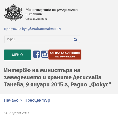
Профил на купувача
|
Контакти
|
EN
СИГНАЛ ЗА КОРУПЦИЯ
TOGGLE
МЕНЮ
или злоупотреби
NAVIGATION
Интервю на министъра на
земеделието и храните Десислава
Танева, 9 януари 2015 г., Радио „Фокус“
Начало
Пресцентър
14 Януари 2015