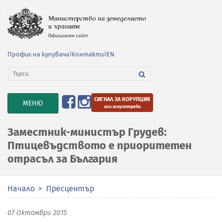
Профил на купувача
|
Контакти
|
EN
СИГНАЛ ЗА КОРУПЦИЯ
TOGGLE
МЕНЮ
или злоупотреби
NAVIGATION
Заместник-министър Грудев:
Птицевъдството е приоритетен
отрасъл за България
Начало
Пресцентър
07 Октомври 2015