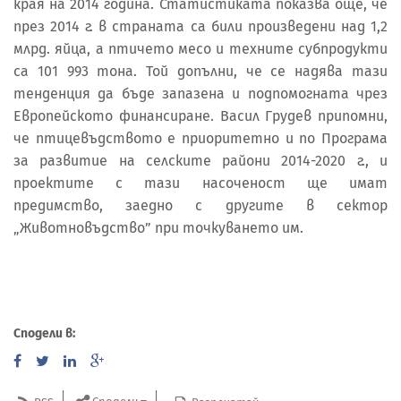
края на 2014 година. Статистиката показва още, че
през 2014 г. в страната са били произведени над 1,2
млрд. яйца, а птичето месо и техните субпродукти
са 101 993 тона. Той допълни, че се надява тази
тенденция да бъде запазена и подпомогната чрез
Европейското финансиране. Васил Грудев припомни,
че птицевъдството е приоритетно и по Програма
за развитие на селските райони 2014-2020 г., и
проектите с тази насоченост ще имат
предимство, заедно с другите в сектор
„Животновъдство” при точкуването им.
Сподели в: