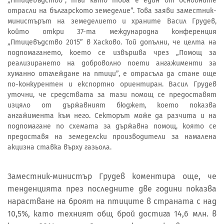
„Птицевъдство”, тъй като това е един от основните
отрасли на българското земеделие”. Това заяви заместник-
министърът на земеделието и храните Васил Грудев,
който откри 37-та международна конференция
„Птицевъдство 2015” в Хасково. Той допълни, че целта на
подпомагането, което се извършва чрез „Помощ за
реализирането на доброволно поети ангажименти за
хуманно отглеждане на птици”, е отрасъла да стане още
по-конкурентен и експортно ориентиран. Васил Грудев
уточни, че средствата за тази помощ се предоставят
изцяло от държавният бюджет, което показва
ангажимента към него. Секторът може да разчита и на
подпомагане по схемата за държавна помощ, която се
предоставя на земеделски производители за намалена
акцизна ставка върху газьола.
Заместник-министър Грудев коментира още, че
тенденцията през последните две години показва
нарастване на броят на птиците в страната с над
10,5%, като техният общ брой достига 14,6 млн. в