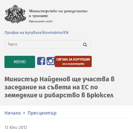
Профил на купувача
|
Контакти
|
EN
СИГНАЛ ЗА КОРУПЦИЯ
TOGGLE
МЕНЮ
или злоупотреби
NAVIGATION
Министър Найденов ще участва в
заседание на съвета на ЕС по
земеделие и рибарство в Брюксел
Начало
Пресцентър
13 Юли 2012