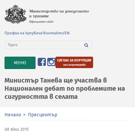
Профил на купувача
|
Контакти
|
EN
СИГНАЛ ЗА КОРУПЦИЯ
TOGGLE
МЕНЮ
или злоупотреби
NAVIGATION
Министър Танева ще участва в
Национален дебат по проблемите на
сигурността в селата
Начало
Пресцентър
08 Юни 2015