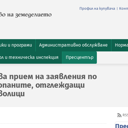
Профил на купувача
Кон
|
ки и програми
Административно обслужване
Норм
л и техническа инспекция
Пресцентър
ва прием на заявления по
стопаните, отглеждащи
волици
RS
Пре