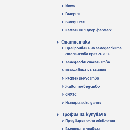
News
Галерия
В медиите
Кампания "Супер фермер"
Статистика
Преброяване на земеделските
стопанства през 2020 г.
Земеделски стопанства
Използване на земята
Растениевъдство
Животновъдство
СИУЗС
Исторически данни
Профил на купувача
Предварителни обявления
Вътрешни правила