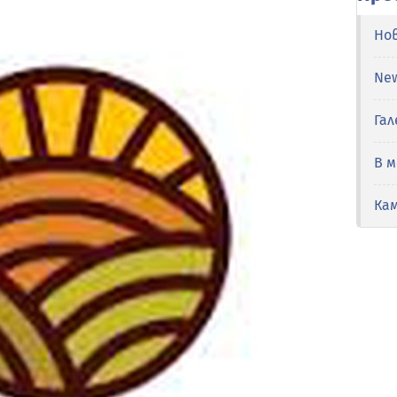
Но
Ne
Гал
В 
Ка