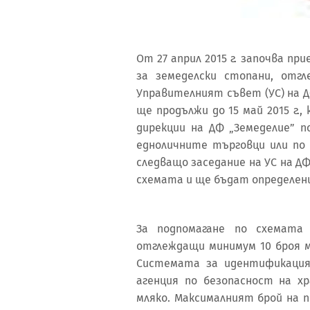
От 27 април 2015 г. започва пр
за земеделски стопани, отг
Управителният съвет (УС) на Д
ще продължи до 15 май 2015 г
дирекции на ДФ „Земеделие” п
едноличните търговци или по 
следващо заседание на УС на 
схемата и ще бъдат определен
За подпомагане по схемат
отглеждащи минимум 10 броя м
Системата за идентификация
агенция по безопасност на х
мляко. Максималният брой на 