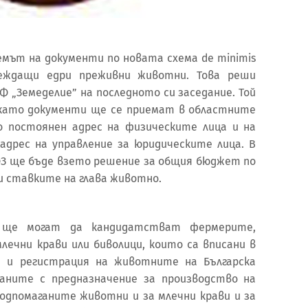
иемът на документи по новата схема de minimis
леждащи едри преживни животни. Това реши
Ф „Земеделие” на последното си заседание. Той
., като документи ще се приемат в областните
о постоянен адрес на физическите лица и на
адрес на управление за юридическите лица. В
ДФЗ ще бъде взето решение за общия бюджет по
и ставките на глава животно.
а ще могат да кандидатстват фермерите,
лечни крави или биволици, които са вписани в
 и регистрация на животните на Българска
раните с предназначение за производство на
подпомаганите животни и за млечни крави и за