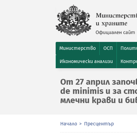
Министерство
ОСП
Полити
Икономически анализи
Контро
От 27 април започ
de minimis и за 
млечни крави и би
Начало
Пресцентър