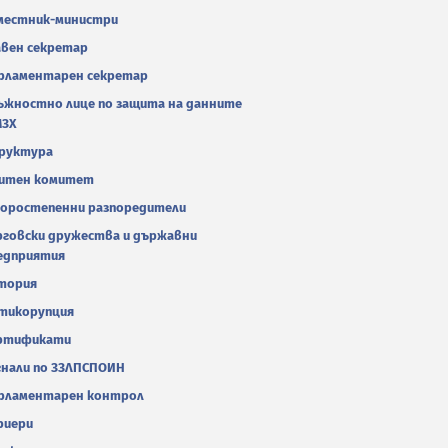
местник-министри
авен секретар
рламентарен секретар
ъжностно лице по защита на данните
МЗХ
руктура
итен комитет
оростепенни разпоредители
рговски дружества и държавни
едприятия
тория
тикорупция
ртификати
гнали по ЗЗЛПСПОИН
рламентарен контрол
риери