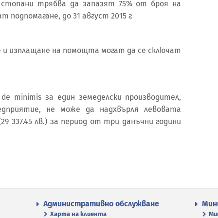
е стопани трябва да запазят 75% от броя на
 подпомагане, до 31 август 2015 г.
е и изплащане на помощта могат да се сключат
e minimis за един земеделски производител,
дприятие, не може да надхвърля левовата
29 337.45 лв.) за период от три данъчни години
Административно обслужване
Мин
Харта на клиента
Ми