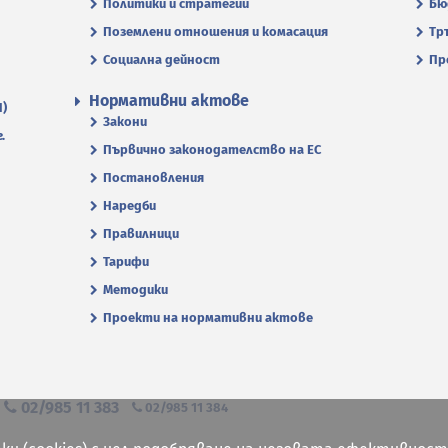
Политики и стратегии
Бю
Поземлени отношения и комасация
Тр
Социална дейност
Пр
Нормативни актове
П)
Закони
.
Първично законодателство на ЕС
Постановления
Наредби
Правилници
Тарифи
Методики
Проекти на нормативни актове
я
02/985 11 383
02/985 11 384