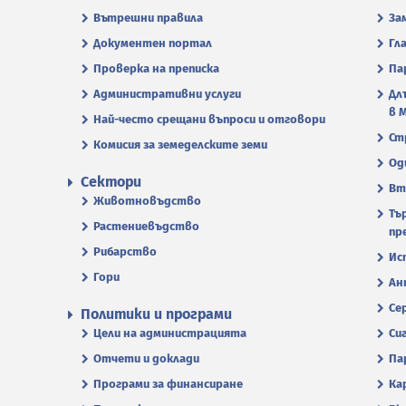
Вътрешни правила
За
Документен портал
Гл
Проверка на преписка
Па
Административни услуги
Дл
в 
Най-често срещани въпроси и отговори
Ст
Комисия за земеделските земи
Од
Сектори
Вт
Животновъдство
Тъ
Растениевъдство
пр
Рибарство
Ис
Гори
Ан
Се
Политики и програми
Цели на администрацията
Си
Отчети и доклади
Па
Програми за финансиране
Ка