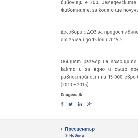
биволици е 200. Земеделскит
животните, за които ще получат
Договори с ДФЗ за предоставян
от 25 май до 15 юни 2015 г.
Общият размер на помощите d
както и за едно и също пре
равностойност на 15 000 евро (
(2013 – 2015).
Сподели в:
Пресцентър
Новини