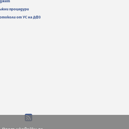
джет
ъжни процедури
отоколи от УС на ДФЗ