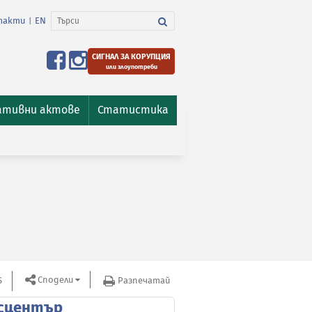
такти
EN
|
СИГНАЛ ЗА КОРУПЦИЯ
или злоупотреби
ативни актове
Статистика
Сподели
S
Разпечатай
сцентър