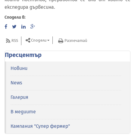
експедира дървесина.
Сподели в:
Сподели
RSS
Разпечатай
Пресцентър
Новини
News
Галерия
В медиите
Кампания "Супер фермер"