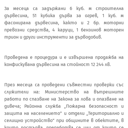
За месеца са задържани 6 куб. м строителна
дървесина, 51 кубика дърва за огрев, 1 куб. м
фасонирана дървесина, както и 2 бр. моторни
превозни средства, 4 каруци, 1 бензинов моторен
трион и други инструменти за дърводобив.
Проведена е процедура и е извършена продажба на
конфискувана дървесина на стойност 12 244 лв.
През месеца са проведени съвместни проверки със
служители на: Министерство на вътрешните
работи по спазване на Закона за лова и опазване на
дивеча; Районна служба „Пожарна безопасност и
защита на населението” и отдели „Териториално и
селищно устройство” при общините в обектите, в
които постъпва, преработва се или от които се