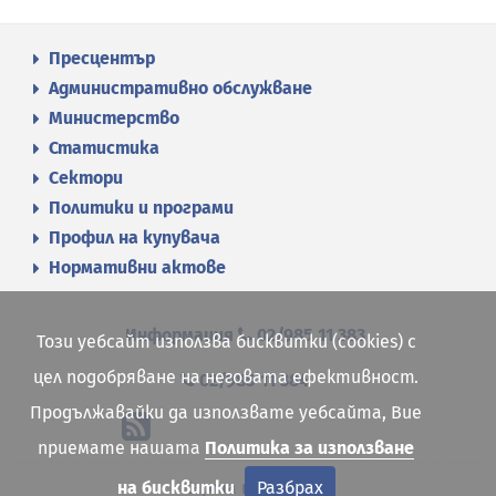
Пресцентър
Административно обслужване
Министерство
Статистика
Сектори
Политики и програми
Профил на купувача
Нормативни актове
Информация
02/985 11 383
Този уебсайт използва бисквитки (cookies) с
цел подобряване на неговата ефективност.
02/985 11 384
Продължавайки да използвате уебсайта, Вие
приемате нашата
Политика за използване
Карта на сайта
на бисквитки
Разбрах