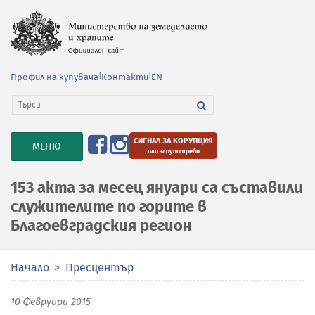
Профил на купувача
|
Контакти
|
EN
СИГНАЛ ЗА КОРУПЦИЯ
TOGGLE
МЕНЮ
или злоупотреби
NAVIGATION
153 акта за месец януари са съставили
служителите по горите в
Благоевградския регион
Начало
Пресцентър
10 Февруари 2015