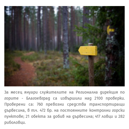
За месец януари служителите на Регионална дирекция по
горите - Благоевград са извършили над 2100 проверки.
Проверени са: 760 превозни средства транспортиращи
дървесина, в т.ч. 472 бр. на постоянните контролни горски
пунктове; 21 обекта за добив на дървесина; 417 ловци и 282
риболовци.