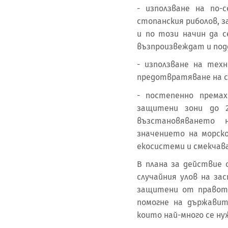
- използване на по-
стопанския риболов, з
и по този начин да 
възпроизвеждат и под
- използване на техн
предотвратяване на сл
- постепенно премах
защитени зони до 2
възстановяването 
значението на морск
екосистеми и смекчав
В плана за действие 
случайния улов на за
защитени от правото 
помогне на държавит
които най-много се н