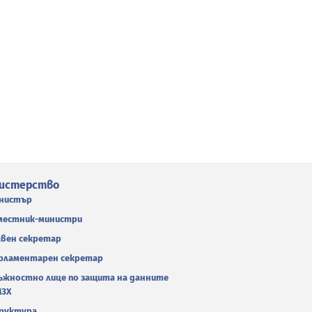
истерство
нистър
местник-министри
авен секретар
рламентарен секретар
ъжностно лице по защита на данните
МЗХ
руктура