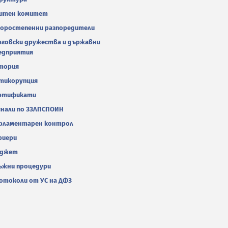
итен комитет
оростепенни разпоредители
рговски дружества и държавни
едприятия
тория
тикорупция
ртификати
гнали по ЗЗЛПСПОИН
рламентарен контрол
риери
джет
ъжни процедури
отоколи от УС на ДФЗ