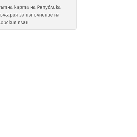
ътна карта на Република
ългария за изпълнение на
орския план