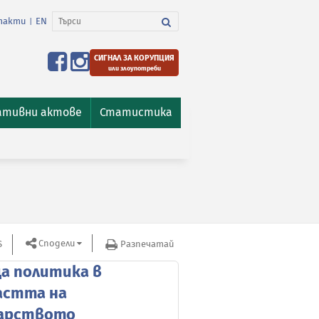
такти
EN
|
СИГНАЛ ЗА КОРУПЦИЯ
или злоупотреби
ативни актове
Статистика
Сподели
S
Разпечатай
а политика в
астта на
арството