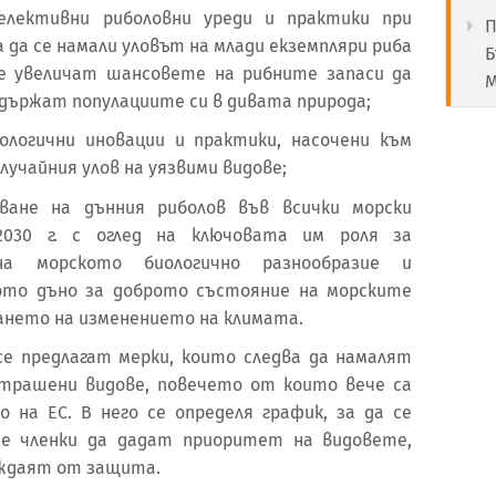
селективни риболовни уреди и практики при
П
а да се намали уловът на млади екземпляри риба
Б
се увеличат шансовете на рибните запаси да
М
държат популациите си в дивата природа;
ологични иновации и практики, насочени към
учайния улов на уязвими видове;
ване на дънния риболов във всички морски
030 г. с оглед на ключовата им роля за
на морското биологично разнообразие и
ото дъно за доброто състояние на морските
ането на изменението на климата.
се предлагат мерки, които следва да намалят
страшени видове, повечето от които вече са
на ЕС. В него се определя график, за да се
е членки да дадат приоритет на видовете,
уждаят от защита.