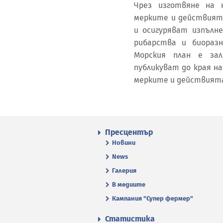
Чрез изготвяне на 
мерките и действията
и осигуряват изпълн
рибарства и биораз
Морския план е за
публикуват до края на
мерките и действията
Пресцентър
Новини
News
Галерия
В медиите
Кампания "Супер фермер"
Статистика