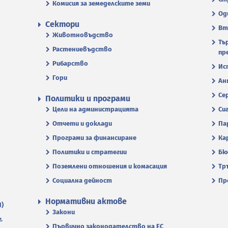
Комисия за земеделските земи
Од
Сектори
Вт
Животновъдство
Тъ
Растениевъдство
пр
Рибарство
Ис
Гори
Ан
Се
Политики и програми
Цели на администрацията
Си
Отчети и доклади
Па
Програми за финансиране
Ка
Политики и стратегии
Бю
Поземлени отношения и комасация
Тр
Социална дейност
Пр
Нормативни актове
П)
Закони
.
Първично законодателство на ЕС