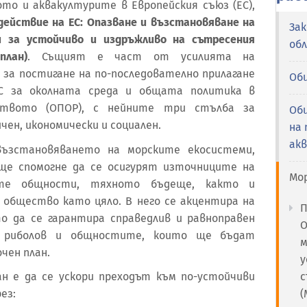
то и аквакултурите в Европейския съюз (ЕС),
действие на ЕС: Опазване и възстановяване на
За
 за устойчиво и издръжливо на сътресения
об
план)
. Същият е част от усилията на
 за постигане на по-последователно прилагане
Об
С за околната среда и общата политика в
ството (ОПОР), с нейните три стълба за
Об
чен, икономически и социален.
на 
ак
възстановяването на морските екосистеми,
ще спомогне да се осигурят източниците на
Мор
ите общности, тяхното бъдеще, както и
общество като цяло. В него се акцентира на
П
то да се гарантира справедлив и равноправен
О
е риболов и общностите, които ще бъдат
м
чен план.
у
с
н е да се ускори преходът към по-устойчиви
(
ез: