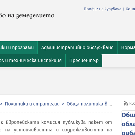
Профил на купувача
Кон
|
ки и програми
Административно обслужване
Норм
л и техническа инспекция
Пресцентър
Политики и стратегии
Обща политика в областта на рибарството
RS
Общ
 г. Европейската комисия публикува пакет от
обл
не на устойчивостта и издръжливостта на
риб