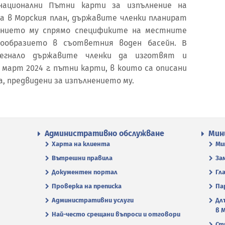
национални Пътни карти за изпълнение на
 в Морския план, държавите членки планират
ението му спрямо спецификите на местните
нообразието в съответния воден басейн. В
легнало държавите членки да изготвят и
 март 2024 г. пътни карти, в които са описани
, предвидени за изпълнението му.
Административно обслужване
Мин
Харта на клиента
Ми
Вътрешни правила
За
Документен портал
Гл
Проверка на преписка
Па
Административни услуги
Дл
в 
Най-често срещани въпроси и отговори
Ст