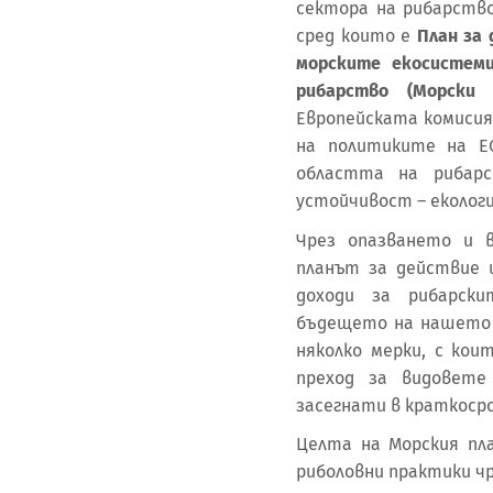
сектора на рибарство
сред които е
План за 
морските екосистеми
рибарство (Морски 
Европейската комисия
на политиките на Е
областта на рибар
устойчивост – екологи
Чрез опазването и 
планът за действие 
доходи за рибарск
бъдещето на нашето 
няколко мерки, с кои
преход за видовет
засегнати в краткосро
Целта на Морския пла
риболовни практики чр