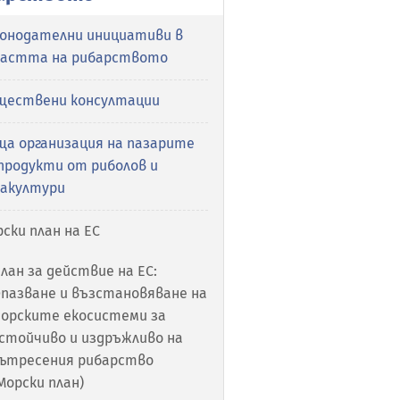
конодателни инициативи в
ластта на рибарството
ществени консултации
ща организация на пазарите
продукти от риболов и
вакултури
ски план на ЕС
лан за действие на ЕС:
пазване и възстановяване на
орските екосистеми за
стойчиво и издръжливо на
ътресения рибарство
Морски план)