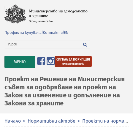
Профил на купувача
|
Контакти
|
EN
СИГНАЛ ЗА КОРУПЦИЯ
TOGGLE
МЕНЮ
или злоупотреби
NAVIGATION
Проект на Решение на Министерския
съвет за одобряване на проект на
Закон за изменение и допълнение на
Закона за храните
Начало
Нормативни актове
Проекти на нормативни актове