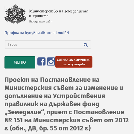
Профил на купувача
|
Контакти
|
EN
СИГНАЛ ЗА КОРУПЦИЯ
TOGGLE
МЕНЮ
или злоупотреби
NAVIGATION
Проект на Постановление на
Министерския съвет за изменение и
допълнение на Устройствения
правилник на Държавен фонд
„Земеделие“, приет с Постановление
№ 151 на Министерския съвет от 2012
г. (обн., ДВ, бр. 55 от 2012 г.)