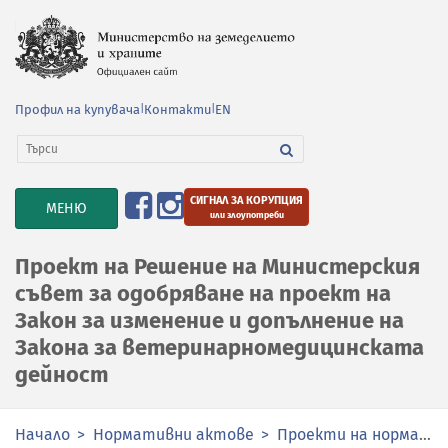
Профил на купувача
|
Контакти
|
EN
СИГНАЛ ЗА КОРУПЦИЯ
TOGGLE
МЕНЮ
или злоупотреби
NAVIGATION
Проект на Решение на Министерския
съвет за одобряване на проект на
Закон за изменение и допълнение на
Закона за ветеринарномедицинската
дейност
Начало
Нормативни актове
Проекти на нормативни актове